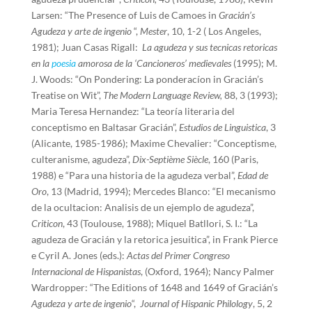
Larsen: “The Presence of Luis de Camoes in
Gracián’s
Agudeza y arte de ingenio
“,
Mester
,
10, 1-2 ( Los Angeles,
1981); Juan Casas Rigall:
La agudeza y sus tecnicas retoricas
en la
poesia
amorosa de la ‘Cancioneros’ medievales
(1995); M.
J. Woods: “On Pondering: La ponderacíon in Gracián’s
Treatise on Wit”,
The Modern Language Review,
88, 3 (1993);
Maria Teresa Hernandez: “La teoría literaria del
conceptismo en Baltasar Gracián”,
Estudios de Linguistica
, 3
(Alicante, 1985-1986); Maxime Chevalier: “Conceptisme,
culteranisme, agudeza”,
Dix-Septième Siècle
, 160 (Paris,
1988) e “Para una historia de la agudeza verbal”,
Edad de
Oro
, 13 (Madrid, 1994); Mercedes Blanco: “El mecanismo
de la ocultacion: Analisis de un ejemplo de agudeza”,
Criticon
, 43 (Toulouse, 1988); Miquel Batllori, S. I.: “La
agudeza de Gracián y la retorica jesuitica”, in Frank Pierce
e Cyril A. Jones (eds.):
Actas del Primer Congreso
Internacional de Hispanistas
, (Oxford, 1964); Nancy Palmer
Wardropper: “The Editions of 1648 and 1649 of Gracián’s
Agudeza y arte de ingenio
“,
Journal of Hispanic Philology
, 5, 2