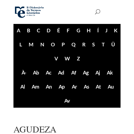
A
B
C
D
É
F
G
H
Í
J
K
L
M
N
O
P
Q
R
S
T
Ü
V
W
Z
À-
Ab
Ac
Ad
Af
Ag
Aj
Ak
Al
Am
An
Ap
Ar
As
At
Au
Av
AGUDEZA