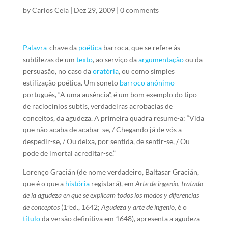
by
Carlos Ceia
|
Dez 29, 2009
|
0 comments
Palavra
-chave da
poética
barroca, que se refere às
subtilezas de um
texto
, ao serviço da
argumentação
ou da
persuasão, no caso da
oratória
, ou como simples
estilização poética. Um soneto
barroco
anónimo
português, “A uma ausência”, é um bom exemplo do tipo
de raciocínios subtis, verdadeiras acrobacias de
conceitos, da agudeza. A primeira quadra resume-a: “Vida
que não acaba de acabar-se, / Chegando já de vós a
despedir-se, / Ou deixa, por sentida, de sentir-se, / Ou
pode de imortal acreditar-se.”
Lorenço Gracián (de nome verdadeiro, Baltasar Gracián,
que é o que a
história
registará), em
Arte de ingenio, tratado
de la agudeza en que se explicam todos los modos y diferencias
de conceptos
(1ªed., 1642;
Agudeza y arte de ingenio,
é o
título
da versão definitiva em 1648), apresenta a agudeza