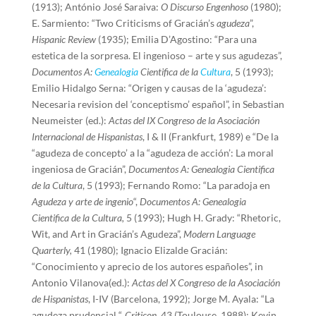
(1913); António José Saraiva:
O Discurso Engenhoso
(1980);
E. Sarmiento: “Two Criticisms of Gracián’s
agudeza
”,
Hispanic Review
(1935); Emilia D’Agostino: “Para una
estetica de la sorpresa. El ingenioso – arte y sus agudezas”,
Documentos A:
Genealogia
Cientifica de la
Cultura
, 5 (1993);
Emilio Hidalgo Serna: “Origen y causas de la ‘agudeza’:
Necesaria revision del ‘conceptismo’ español”, in Sebastian
Neumeister (ed.):
Actas del IX Congreso de la Asociación
Internacional de Hispanistas
, I & II (Frankfurt, 1989) e “De la
“agudeza de concepto’ a la “agudeza de acción’: La moral
ingeniosa de Gracián”,
Documentos A: Genealogia Cientifica
de la Cultura
, 5 (1993); Fernando Romo: “La paradoja en
Agudeza y arte de ingenio
“,
Documentos A: Genealogia
Cientifica de la Cultura,
5 (1993); Hugh H. Grady: “Rhetoric,
Wit, and Art in Gracián’s Agudeza”,
Modern Language
Quarterly,
41 (1980); Ignacio Elizalde Gracián:
“Conocimiento y aprecio de los autores españoles”, in
Antonio Vilanova(ed.):
Actas del X Congreso de la Asociación
de Hispanistas
, I-IV (Barcelona, 1992); Jorge M. Ayala: “La
agudeza prudencial “,
Criticon,
43 (Toulouse, 1988); Kevin