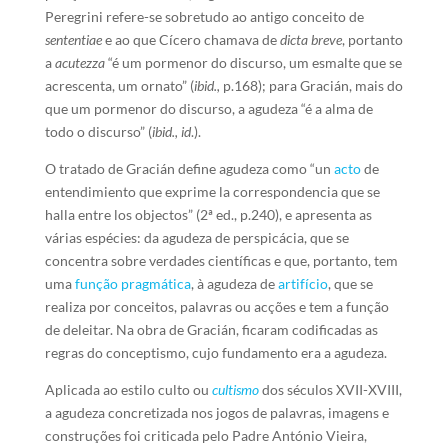
Peregrini refere-se sobretudo ao antigo conceito de
sententiae
e ao que Cícero chamava de
dicta breve
, portanto
a
acutezza
“é um pormenor do discurso, um esmalte que se
acrescenta, um ornato” (
ibid.,
p.168); para Gracián, mais do
que um pormenor do discurso, a agudeza “é a alma de
todo o discurso” (
ibid., id
.).
O tratado de Gracián define agudeza como “un
acto
de
entendimiento que exprime la correspondencia que se
halla entre los objectos” (2ª ed., p.240), e apresenta as
várias espécies: da agudeza de perspicácia, que se
concentra sobre verdades científicas e que, portanto, tem
uma
função
pragmática
, à agudeza de
artifício
, que se
realiza por conceitos, palavras ou acções e tem a função
de deleitar. Na obra de Gracián, ficaram codificadas as
regras do conceptismo, cujo fundamento era a agudeza.
Aplicada ao estilo culto ou
cultismo
dos séculos XVII-XVIII,
a agudeza concretizada nos jogos de palavras, imagens e
construções foi criticada pelo Padre António Vieira,