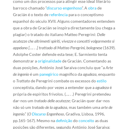
como um dos processos para atingir esse ideal literário
barroco chamado “
discurso engenhoso
”. A
obra
de
Gracián é o texto de
referência
para o conceptismo
espanhol do século XVII. Alguns comentadores entendem
que a obra de Gracián se inspira directamente (ou chega a
plagiar) o tratado do italiano Matteo Peregrini:
Delle
acutezze che altrimenti spiriti, vivezze e concetti volgarmente si
appelano
[…. . .] trattado di Matteo Peregrini, bolognese
(1639).
Adolphe Coster defende esta tese; E. Sarmiento tenta
demonstrar a
originalidade
de Gracián. Comentando as
duas posições, António José Saraiva concluiu que “a
Arte
de ingenio
é um
panegírico
magnífico da
agudeza
, enquanto
o
Trattato
de Peregrini combate os excessos do
estilo
conceptista, dando por vezes a entender que a
agudeza
é
própria de espíritos frívolos. (…. . .) Peregrini pretendeu
dar-nos um
tratado delle acutezze
; Gracián quer dar-nos
não só um
tratado de la agudeza,
mas também uma
arte de
ingenio
.” (
O
Discurso
Engenhoso
, Gradiva, Lisboa, 1996,
pp.165-167). Mesmo na
definição
do
conceito
as duas
posições são diferentes, segundo António José Saraiva: