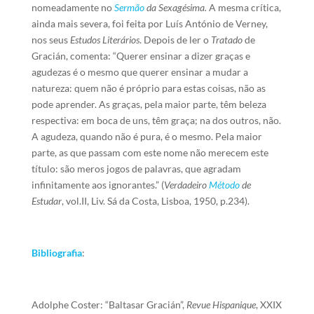
nomeadamente no
Sermão
da Sexagésima.
A mesma crítica,
ainda mais severa, foi feita por Luís António de Verney,
nos seus
Estudos Literários
. Depois de ler o
Tratado
de
Gracián, comenta: “Querer ensinar a dizer graças e
agudezas é o mesmo que querer ensinar a mudar a
natureza: quem não é próprio para estas coisas, não as
pode aprender. As graças, pela maior parte, têm beleza
respectiva: em boca de uns, têm graça; na dos outros, não.
A agudeza, quando não é pura, é o mesmo. Pela maior
parte, as que passam com este nome não merecem este
título: são meros jogos de palavras, que agradam
infinitamente aos ignorantes.” (
Verdadeiro
Método
de
Estudar
, vol.II, Liv. Sá da Costa, Lisboa, 1950, p.234).
Bibliografia
:
Adolphe Coster: “Baltasar Gracián”,
Revue Hispanique
, XXIX