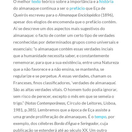
O melhor
texto
teórico sobre a importância e a
história
do almanaque continua a ser o
prefácio
que Eça de
Queirós escreveu para o
Almanaque Enciclopédico
(1896),
apesar dos elogios de encomenda que o prefácio contém.
Aí se descreve um dos aspectos mais sugestivos do
almanaque: o facto de conter um certo tipo de verdades
reconhecidas por determinados grupos como universais e
essenciais: “o almanaque contém essas verdades inciais
que a humanidade necessita saber, e constantemente
rememorar, para que a sua existência, entre uma Natureza
que a não favorece e a não ensina, se mantenha, se
regularize e se perpetue. A essas verdades, chamam os
Franceses, finos classificadores, ‘verdades de almanaque’.
São as altas verdades vitais. O homem tudo podia ignorar,
sem risco de perecer, excepto o mês em que se semeia o
trigo.” (
Notas Contemporâneas,
Círculo de Leitores, Lisboa,
1981, p.385). Lembremos que a época de Eça assiste a
uma grande proliferação de almanaques. É o
tempo
, por
exemplo, dos célebres
Borda d’Água
e
Seringador
, cuja
publicação se estenderá até ao século XX. Um outro