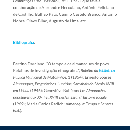
Lembranças Luso-Brasileiro
(1851-1932), que teve a
colaboração de Alexandre Herculano, António Feliciano
de Castilho, Bulhão Pato, Camilo Castelo Branco, António
Nobre, Olavo Bilac, Augusto de Lima, etc.
Bibliografia
:
Bertino Darciano: “O tempo e os almanaques do povo.
Retalhos de investigação etnográfica”,
Boletim da
Biblioteca
Pública Municipal de Matosinhos
, 1 (1954); Ernesto Soares:
Almanaques, Prognósticos, Lunários, Sarrabais do Século XVIII
em Lisboa
(1946); Geneviève Bollème:
Les Almanaches
populaires aux XVII et XVIII siècles. Essai d’ histoire sociale
(1969); Maria Carlos Radich:
Almanaque: Tempo e Saberes
(s.d.).