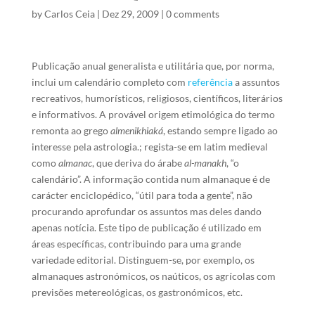
by
Carlos Ceia
|
Dez 29, 2009
|
0 comments
Publicação anual generalista e utilitária que, por norma,
inclui um calendário completo com
referência
a assuntos
recreativos, humorísticos, religiosos, científicos, literários
e informativos. A provável origem etimológica do termo
remonta ao grego
almenikhiaká
, estando sempre ligado ao
interesse pela astrologia.; regista-se em latim medieval
como
almanac
, que deriva do árabe
al-manakh
, “o
calendário”. A informação contida num almanaque é de
carácter enciclopédico, “útil para toda a gente”, não
procurando aprofundar os assuntos mas deles dando
apenas notícia. Este tipo de publicação é utilizado em
áreas específicas, contribuindo para uma grande
variedade editorial. Distinguem-se, por exemplo, os
almanaques astronómicos, os naúticos, os agrícolas com
previsões metereológicas, os gastronómicos, etc.