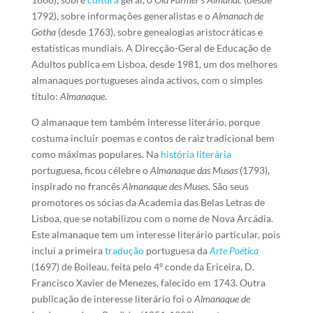
1792), sobre informações generalistas e o
Almanach de
Gotha
(desde 1763), sobre genealogias aristocráticas e
estatísticas mundiais. A Direcção-Geral de Educação de
Adultos publica em Lisboa, desde 1981, um dos melhores
almanaques portugueses ainda activos, com o simples
título:
Almanaque
.
O almanaque tem também interesse literário, porque
costuma incluir poemas e contos de raiz tradicional bem
como máximas populares. Na
história literária
portuguesa, ficou célebre o
Almanaque das Musas
(1793),
inspirado no francês
Almanaque des Muses
. São seus
promotores os sócias da Academia das Belas Letras de
Lisboa, que se notabilizou com o nome de Nova Arcádia.
Este almanaque tem um interesse literário particular, pois
inclui a primeira
tradução
portuguesa da
Arte Poética
(1697) de Boileau, feita pelo 4º conde da Ericeira, D.
Francisco Xavier de Menezes, falecido em 1743. Outra
publicação de interesse literário foi o
Almanaque de