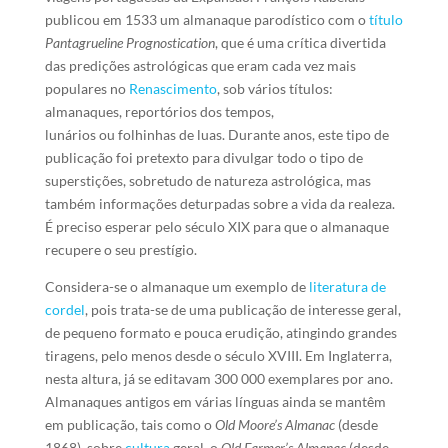
publicou em 1533 um almanaque parodístico com o
título
Pantagrueline Prognostication
, que é uma crítica divertida
das predições astrológicas que eram cada vez mais
populares no
Renascimento
, sob vários títulos:
almanaques, reportórios dos tempos,
lunários ou folhinhas de luas. Durante anos, este tipo de
publicação foi pretexto para divulgar todo o tipo de
superstições, sobretudo de natureza astrológica, mas
também informações deturpadas sobre a vida da realeza.
É preciso esperar pelo século XIX para que o almanaque
recupere o seu prestígio.
Considera-se o almanaque um exemplo de
literatura de
cordel
, pois trata-se de uma publicação de interesse geral,
de pequeno formato e pouca erudição, atingindo grandes
tiragens, pelo menos desde o século XVIII. Em Inglaterra,
nesta altura, já se editavam 300 000 exemplares por ano.
Almanaques antigos em várias línguas ainda se mantêm
em publicação, tais como o
Old Moore’s Almanac
(desde
1868), sobre
cultura
geral, o
Old Farmer’s Almanac
(desde