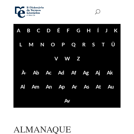
A
B
C
D
É
F
G
H
Í
J
K
L
M
N
O
P
Q
R
S
T
Ü
V
W
Z
À-
Ab
Ac
Ad
Af
Ag
Aj
Ak
Al
Am
An
Ap
Ar
As
At
Au
Av
ALMANAQUE