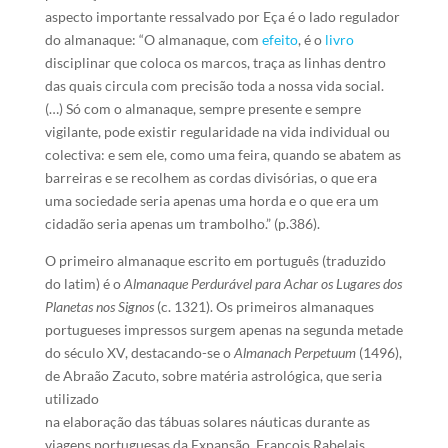
aspecto importante ressalvado por Eça é o lado regulador
do almanaque: “O almanaque, com
efeito
, é o
livro
disciplinar que coloca os marcos, traça as linhas dentro
das quais circula com precisão toda a nossa vida social.
(…) Só com o almanaque, sempre presente e sempre
vigilante, pode existir regularidade na vida individual ou
colectiva: e sem ele, como uma feira, quando se abatem as
barreiras e se recolhem as cordas divisórias, o que era
uma sociedade seria apenas uma horda e o que era um
cidadão seria apenas um trambolho.” (p.386).
O primeiro almanaque escrito em português (traduzido
do latim) é o
Almanaque Perdurável para Achar os Lugares dos
Planetas nos Signos
(c. 1321). Os primeiros almanaques
portugueses impressos surgem apenas na segunda metade
do século XV, destacando-se o
Almanach Perpetuum
(1496),
de Abraão Zacuto, sobre matéria astrológica, que seria
utilizado
na elaboração das tábuas solares náuticas durante as
viagens portuguesas da Expansão. François Rabelais