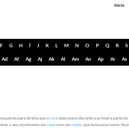
Início
F
G
H
Í
J
K
L
M
N
O
P
Q
R
S
Ad
Af
Ag
Aj
Ak
Al
Am
An
Ap
Ar
As
 esquerda para direita que o
coro
executava (durante a primeira parte do
mpanhar o seu movimento em
cena
com um
canto
, que toma esse nome. Nu