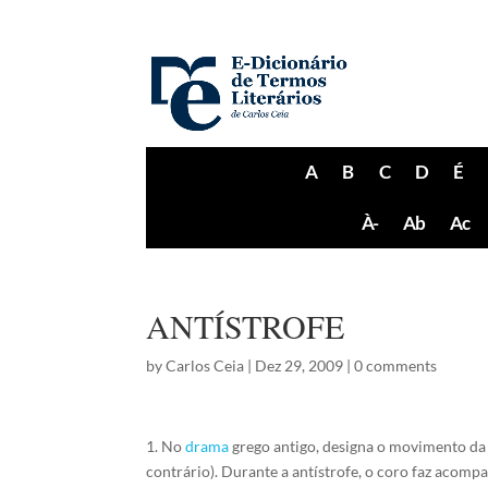
A
B
C
D
É
À-
Ab
Ac
ANTÍSTROFE
by
Carlos Ceia
|
Dez 29, 2009
|
0 comments
1. No
drama
grego antigo, designa o movimento da
contrário). Durante a antístrofe, o coro faz aco