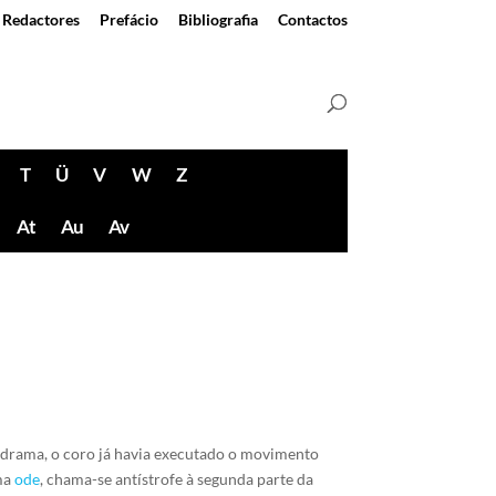
Redactores
Prefácio
Bibliografia
Contactos
T
Ü
V
W
Z
At
Au
Av
 drama, o coro já havia executado o movimento
ma
ode
, chama-se antístrofe à segunda parte da