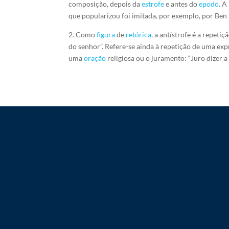
composição, depois da
estrofe
e antes do
epodo
. A
que popularizou foi imitada, por exemplo, por Ben
2. Como
figura
de
retórica
, a antístrofe é a repet
do senhor”. Refere-se ainda à repetição de uma ex
uma
oração
religiosa ou o juramento: “Juro dizer a