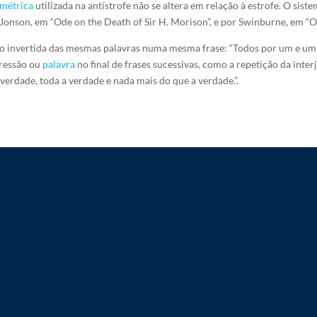
métrica
utilizada na antístrofe não se altera em relação à estrofe. O sis
 Jonson, em “Ode on the Death of Sir H. Morison”, e por Swinburne, em “O
ição invertida das mesmas palavras numa mesma frase: “Todos por um e um 
pressão ou
palavra
no final de frases sucessivas, como a repetição da inte
 verdade, toda a verdade e nada mais do que a verdade.”.