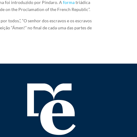
tema foi introduzido por Píndaro. A
forma
triádica
de on the Proclamation of the French Republic”.
por todos.”, “O senhor dos escravos e os escravos
rjeição “Ámen!” no final de cada uma das partes de