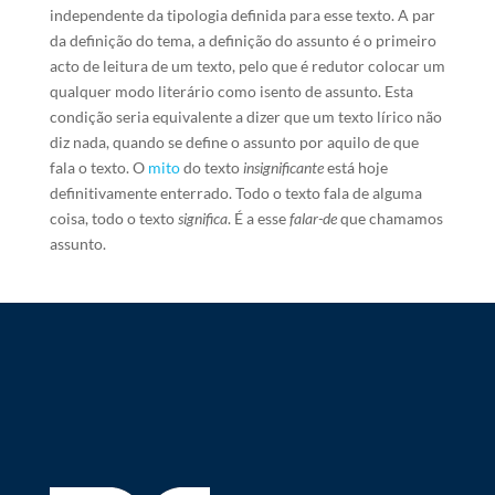
independente da tipologia definida para esse texto. A par
da definição do tema, a definição do assunto é o primeiro
acto de leitura de um texto, pelo que é redutor colocar um
qualquer modo literário como isento de assunto. Esta
condição seria equivalente a dizer que um texto lírico não
diz nada, quando se define o assunto por aquilo de que
fala o texto. O
mito
do texto
insignificante
está hoje
definitivamente enterrado. Todo o texto fala de alguma
coisa, todo o texto
significa
. É a esse
falar-de
que chamamos
assunto.