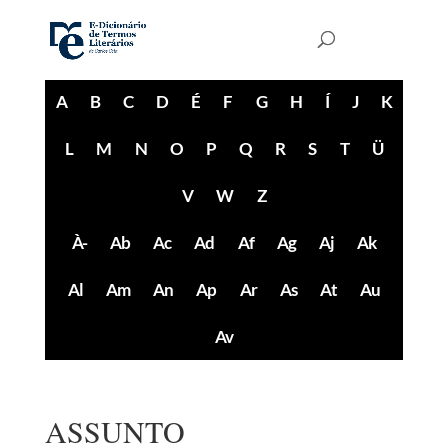
A
B
C
D
É
F
G
H
Í
J
K
L
M
N
O
P
Q
R
S
T
Ü
V
W
Z
À-
Ab
Ac
Ad
Af
Ag
Aj
Ak
Al
Am
An
Ap
Ar
As
At
Au
Av
ASSUNTO