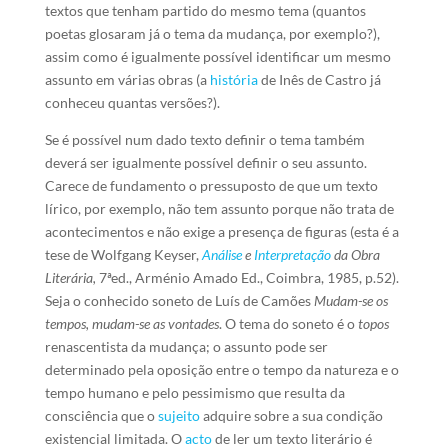
textos que tenham partido do mesmo tema (quantos
poetas glosaram já o tema da mudança, por exemplo?),
assim como é igualmente possível identificar um mesmo
assunto em várias obras (a
história
de Inês de Castro já
conheceu quantas versões?).
Se é possível num dado texto definir o tema também
deverá ser igualmente possível definir o seu assunto.
Carece de fundamento o pressuposto de que um texto
lírico, por exemplo, não tem assunto porque não trata de
acontecimentos e não exige a presença de figuras (esta é a
tese de Wolfgang Keyser,
Análise
e
Interpretação
da Obra
Literária,
7ªed., Arménio Amado Ed., Coimbra, 1985, p.52).
Seja o conhecido soneto de Luís de Camões
Mudam-se os
tempos, mudam-se as vontades
. O tema do soneto é o
topos
renascentista da mudança; o assunto pode ser
determinado pela oposição entre o tempo da natureza e o
tempo humano e pelo pessimismo que resulta da
consciência que o
sujeito
adquire sobre a sua condição
existencial limitada. O
acto
de ler um texto literário é