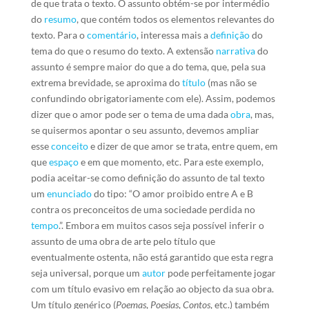
de que trata o texto. O assunto obtém-se por intermédio
do
resumo
, que contém todos os elementos relevantes do
texto. Para o
comentário
, interessa mais a
definição
do
tema do que o resumo do texto. A extensão
narrativa
do
assunto é sempre maior do que a do tema, que, pela sua
extrema brevidade, se aproxima do
título
(mas não se
confundindo obrigatoriamente com ele). Assim, podemos
dizer que o amor pode ser o tema de uma dada
obra
, mas,
se quisermos apontar o seu assunto, devemos ampliar
esse
conceito
e dizer de que amor se trata, entre quem, em
que
espaço
e em que momento, etc. Para este exemplo,
podia aceitar-se como definição do assunto de tal texto
um
enunciado
do tipo: “O amor proibido entre A e B
contra os preconceitos de uma sociedade perdida no
tempo
.”. Embora em muitos casos seja possível inferir o
assunto de uma obra de arte pelo título que
eventualmente ostenta, não está garantido que esta regra
seja universal, porque um
autor
pode perfeitamente jogar
com um título evasivo em relação ao objecto da sua obra.
Um título genérico (
Poemas
,
Poesias
,
Contos
, etc.) também