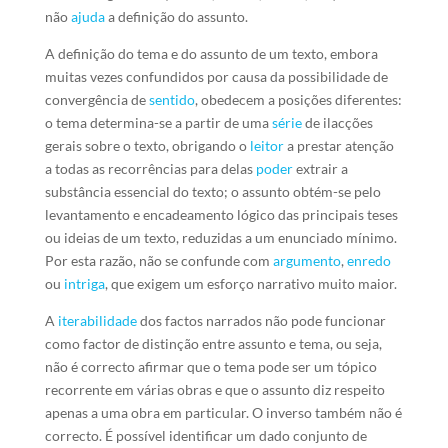
não
ajuda
a definição do assunto.
A definição do tema e do assunto de um texto, embora
muitas vezes confundidos por causa da possibilidade de
convergência de
sentido
, obedecem a posições diferentes:
o tema determina-se a partir de uma
série
de ilacções
gerais sobre o texto, obrigando o
leitor
a prestar atenção
a todas as recorrências para delas
poder
extrair a
substância essencial do texto; o assunto obtém-se pelo
levantamento e encadeamento lógico das principais teses
ou ideias de um texto, reduzidas a um enunciado mínimo.
Por esta razão, não se confunde com
argumento
,
enredo
ou
intriga
, que exigem um esforço narrativo muito maior.
A
iterabilidade
dos factos narrados não pode funcionar
como factor de distinção entre assunto e tema, ou seja,
não é correcto afirmar que o tema pode ser um tópico
recorrente em várias obras e que o assunto diz respeito
apenas a uma obra em particular. O inverso também não é
correcto. É possível identificar um dado conjunto de