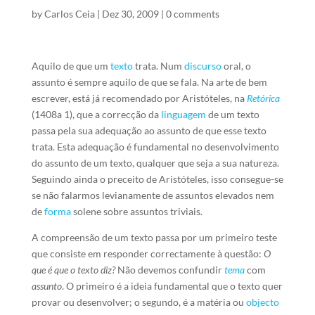
by
Carlos Ceia
|
Dez 30, 2009
|
0 comments
Aquilo de que um
texto
trata. Num
discurso
oral, o
assunto é sempre aquilo de que se fala. Na arte de bem
escrever, está já recomendado por Aristóteles, na
Retórica
(1408a 1), que a correcção da
linguagem
de um texto
passa pela sua adequação ao assunto de que esse texto
trata. Esta adequação é fundamental no desenvolvimento
do assunto de um texto, qualquer que seja a sua natureza.
Seguindo ainda o preceito de Aristóteles, isso consegue-se
se não falarmos levianamente de assuntos elevados nem
de
forma
solene sobre assuntos triviais.
A compreensão de um texto passa por um primeiro teste
que consiste em responder correctamente à questão:
O
que é que o texto diz?
Não devemos confundir
tema
com
assunto
. O primeiro é a ideia fundamental que o texto quer
provar ou desenvolver; o segundo, é a matéria ou
objecto