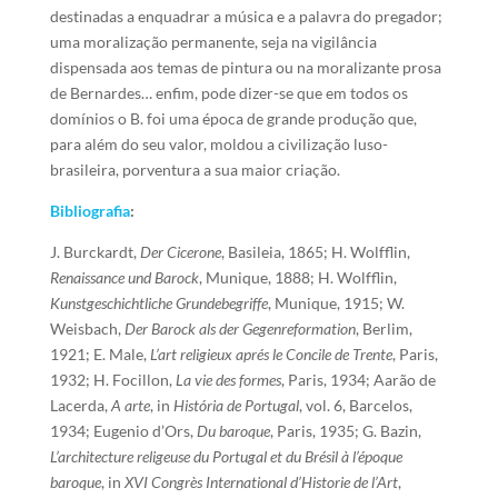
destinadas a enquadrar a música e a palavra do pregador;
uma moralização permanente, seja na vigilância
dispensada aos temas de pintura ou na moralizante prosa
de Bernardes… enfim, pode dizer-se que em todos os
domínios o B. foi uma época de grande produção que,
para além do seu valor, moldou a civilização luso-
brasileira, porventura a sua maior criação.
Bibliografia
:
J. Burckardt,
Der Cicerone
, Basileia, 1865; H. Wolfflin,
Renaissance und Barock
, Munique, 1888; H. Wolfflin,
Kunstgeschichtliche Grundebegriffe
, Munique, 1915; W.
Weisbach,
Der Barock als der Gegenreformation
, Berlim,
1921; E. Male,
L’art religieux aprés le Concile de Trente
, Paris,
1932; H. Focillon,
La vie des formes
, Paris, 1934; Aarão de
Lacerda,
A arte
, in
História de Portugal
, vol. 6, Barcelos,
1934; Eugenio d’Ors,
Du baroque
, Paris, 1935; G. Bazin,
L’architecture religeuse du Portugal et du Brésil à l’époque
baroque
, in
XVI Congrès International d’Historie de l’Art
,