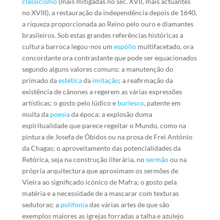
classicismo
(mais mitigadas no séc. XVII, mais actuantes
no XVIII), a restauração da independência depois de 1640,
a riqueza proporcionada ao Reino pelo ouro e diamantes
brasileiros. Sob estas grandes referências históricas a
cultura barroca legou-nos um
espólio
multifacetado, ora
concordante ora contrastante que pode ser equacionados
segundo alguns valores comuns: a manutenção do
primado da
estética
da
imitação
; a reafirmação da
existência de cânones a regerem as várias expressões
artísticas; o gosto pelo lúdico e
burlesco
, patente em
muita da
poesia
da época; a explosão duma
espiritualidade que parece regeitar o Mundo, como na
pintura de Josefa de Óbidos ou na prosa de Frei António
da Chagas; o aproveitamento das potencialidades da
Retórica, seja na construção literária, no
sermão
ou na
própria arquitectura que aproximam os sermões de
Vieira ao significado icónico de Mafra; o gosto pela
matéria e a necessidade de a mascarar com texturas
sedutoras; a
polifonia
das várias artes de que são
exemplos maiores as igrejas forradas a talha e azulejo