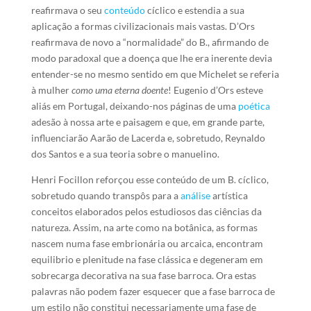
reafirmava o seu
conteúdo
cíclico e estendia a sua
aplicação a formas civilizacionais mais vastas. D’Ors
reafirmava de novo a “normalidade” do B., afirmando de
modo paradoxal que a doença que lhe era inerente devia
entender-se no mesmo sentido em que Michelet se referia
à mulher
como uma eterna doente
! Eugenio d’Ors esteve
aliás em Portugal, deixando-nos páginas de uma
poética
adesão à nossa arte e paisagem e que, em grande parte,
influenciarão Aarão de Lacerda e, sobretudo, Reynaldo
dos Santos e a sua teoria sobre o manuelino.
Henri Focillon reforçou esse conteúdo de um B. cíclico,
sobretudo quando transpôs para a
análise
artística
conceitos elaborados pelos estudiosos das ciências da
natureza. Assim, na arte como na botânica, as formas
nascem numa fase embrionária ou arcaica, encontram
equilibrio e plenitude na fase clássica e degeneram em
sobrecarga decorativa na sua fase barroca. Ora estas
palavras não podem fazer esquecer que a fase barroca de
um estilo não constitui necessariamente uma fase de