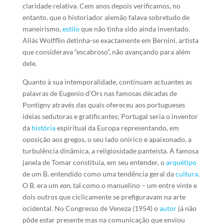
claridade relativa. Cem anos depois verificamos, no
entanto, que o historiador alemão falava sobretudo de
maneirismo,
estilo
que não tinha sido ainda inventado.
Aliás Wolfflin detinha-se exactamente em Bernini, artista
que considerava “escabroso”, não avançando para além
dele.
Quanto à sua intemporalidade, continuam actuantes as
palavras de Eugenio d’Ors nas famosas décadas de
Pontigny através das quais ofereceu aos portugueses
ideias sedutoras e gratificantes; Portugal seria o inventor
da
história
espiritual da Europa representando, em
oposição aos gregos, o seu lado onírico e apaixonado, a
turbulência dinâmica, a religiosidade panteísta. A famosa
janela de Tomar constituía, em seu entender, o
arquétipo
de um B. entendido como uma tendência geral da
cultura
.
O B. era um
eon
, tal como o manuelino – um entre vinte e
dois outros que ciclicamente se prefiguravam na arte
ocidental. No Congresso de Veneza (1954) o
autor
já não
pôde estar presente mas na comunicação que enviou