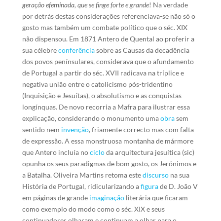
geração efeminada, que se finge forte e grande
! Na verdade
por detrás destas considerações referenciava-se não só o
gosto mas também um combate político que o séc. XIX
não dispensou. Em 1871 Antero de Quental ao proferir a
sua célebre
conferência
sobre as Causas da decadência
dos povos penínsulares, considerava que o afundamento
de Portugal a partir do séc. XVII radicava na tríplice e
negativa união entre o catolicismo pós-tridentino
(Inquisição e Jesuítas), o absolutismo e as conquistas
longínquas. De novo recorria a Mafra para ilustrar essa
explicação, considerando o monumento uma
obra
sem
sentido nem
invenção
, friamente correcto mas com falta
de expressão. A essa monstruosa montanha de mármore
que Antero incluía no
ciclo
da arquitectura jesuítica (sic)
opunha os seus paradigmas de bom gosto, os Jerónimos e
a Batalha. Oliveira Martins retoma este
discurso
na sua
História de Portugal, ridicularizando a
figura
de D. João V
em páginas de grande
imaginação
literária que ficaram
como exemplo do modo como o séc. XIX e seus
continuadores olharam e continuam a olhar para o