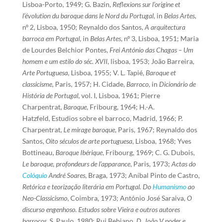
Lisboa-Porto, 1949; G. Bazin,
Reflexions sur l’origine et
l’évolution du baroque dans le Nord du Portugal
, in
Belas Artes
,
nº 2, Lisboa, 1950; Reynaldo dos Santos,
A arquitectura
barroca em Portugal
, in
Belas Artes
, nº 3, Lisboa, 1951; Maria
de Lourdes Belchior Pontes,
Frei António das Chagas – Um
homem e um estilo do séc. XVII
, lisboa, 1953; João Barreira,
Arte Portuguesa
, Lisboa, 1955; V. L. Tapié,
Baroque et
classicisme
, Paris, 1957; H. Cidade,
Barroco
, in
Dicionário de
História de Portugal
, vol. I, Lisboa, 1961; Pierre
Charpentrat,
Baroque
, Fribourg, 1964; H.-A.
Hatzfeld,
Estudios sobre el barroco, Madrid, 1966; P.
Charpentrat,
Le mirage baroque
, Paris, 1967; Reynaldo dos
Santos,
Oito séculos de arte portuguesa
, Lisboa, 1968; Yves
Bottineau,
Baroque Ibérique
, Fribourg, 1969; C. G. Dubois,
Le baroque, profondeurs de l’apparance
, Paris, 1973;
Actas do
Colóquio
André Soares
, Braga, 1973; Aníbal Pinto de Castro,
Retórica e teorização literária em Portugal. Do
Humanismo
ao
Neo-Classicismo
, Coimbra, 1973; António José Saraiva,
O
discurso engenhoso. Estudos sobre Vieira e outros autores
barrocos
, S. Paulo, 1980; Rui Bebiano,
D. João V poder e