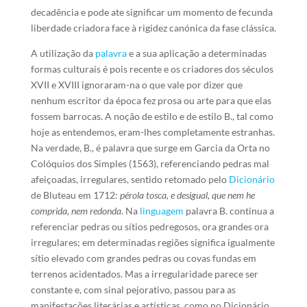
decadência e pode ate significar um momento de fecunda
liberdade criadora face à rigidez canónica da fase clássica.
A utilização da
palavra
e a sua aplicação a determinadas
formas culturais é pois recente e os criadores dos séculos
XVII e XVIII ignoraram-na o que vale por dizer que
nenhum escritor da época fez prosa ou arte para que elas
fossem barrocas. A noção de estilo e de estilo B., tal como
hoje as entendemos, eram-lhes completamente estranhas.
Na verdade, B., é palavra que surge em Garcia da Orta no
Colóquios dos Simples (1563), referenciando pedras mal
afeiçoadas, irregulares, sentido retomado pelo
Dicionário
de Bluteau em 1712:
pérola tosca, e desigual, que nem he
comprida, nem redonda
. Na
linguagem
palavra B. continua a
referenciar pedras ou sítios pedregosos, ora grandes ora
irregulares; em determinadas regiões significa igualmente
sítio elevado com grandes pedras ou covas fundas em
terrenos acidentados. Mas a irregularidade parece ser
constante e, com sinal pejorativo, passou para as
manifestações literárias e artísticas, como no Dicionário