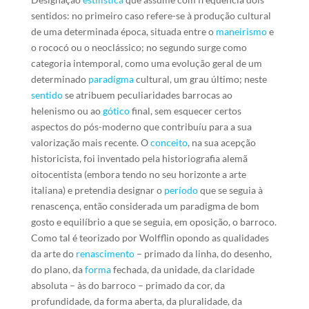
sentidos: no primeiro caso refere-se à produção cultural
de uma determinada época, situada entre o
maneirismo
e
o rococó ou o neoclássico; no segundo surge como
categoria intemporal, como uma evolução geral de um
determinado
paradigma
cultural, um grau último; neste
sentido
se atribuem peculiaridades barrocas ao
helenismo ou ao
gótico
final, sem esquecer certos
aspectos do pós-moderno que contribuíu para a sua
valorização mais recente. O
conceito
, na sua acepção
historicista, foi inventado pela historiografia alemã
oitocentista (embora tendo no seu horizonte a arte
italiana) e pretendia designar o
período
que se seguia à
renascença, então considerada um paradigma de bom
gosto e equilíbrio a que se seguia, em oposição, o barroco.
Como tal é teorizado por Wolfflin opondo as qualidades
da arte do
renascimento
– primado da linha, do desenho,
do plano, da
forma
fechada, da unidade, da claridade
absoluta – às do barroco – primado da cor, da
profundidade, da forma aberta, da pluralidade, da