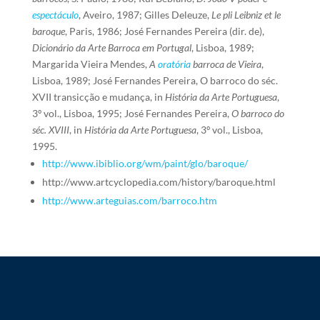
espectáculo
, Aveiro, 1987; Gilles Deleuze,
Le pli Leibniz et le
baroque
, Paris, 1986; José Fernandes Pereira (dir. de),
Dicionário da Arte Barroca em Portugal
, Lisboa, 1989;
Margarida Vieira Mendes,
A
oratória
barroca de Vieira
,
Lisboa, 1989; José Fernandes Pereira,
O barroco do séc.
XVII transicção e mudança, in
História da Arte Portuguesa
,
3º vol., Lisboa, 1995; José Fernandes Pereira,
O barroco do
séc. XVIII
, in
História da Arte Portuguesa
, 3º vol., Lisboa,
1995.
http://www.ibiblio.org/wm/paint/glo/baroque/
http://www.artcyclopedia.com/history/baroque.html
http://www.arteguias.com/barroco.htm