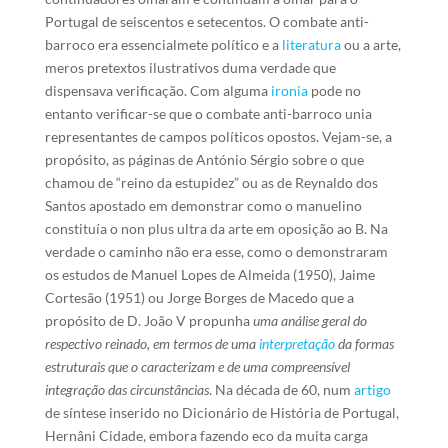
Portugal de seiscentos e setecentos. O combate anti-
barroco era essencialmete político e a
literatura
ou a arte,
meros pretextos ilustrativos duma verdade que
dispensava verificação. Com alguma
ironia
pode no
entanto verificar-se que o combate anti-barroco unia
representantes de campos políticos opostos. Vejam-se, a
propósito, as páginas de António Sérgio sobre o que
chamou de “reino da estupidez” ou as de Reynaldo dos
Santos apostado em demonstrar como o manuelino
constituía o non plus ultra da arte em oposição ao B. Na
verdade o caminho não era esse, como o demonstraram
os estudos de Manuel Lopes de Almeida (1950), Jaime
Cortesão (1951) ou Jorge Borges de Macedo que a
propósito de D. João V propunha
uma análise geral do
respectivo reinado, em termos de uma
interpretação
da formas
estruturais que o caracterizam e de uma compreensível
integração das circunstâncias
. Na década de 60, num
artigo
de síntese inserido no Dicionário de História de Portugal,
Hernâni Cidade, embora fazendo eco da muita carga