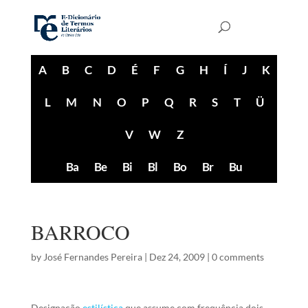
A
B
C
D
É
F
G
H
Í
J
K
L
M
N
O
P
Q
R
S
T
Ü
V
W
Z
Ba
Be
Bi
Bl
Bo
Br
Bu
BARROCO
by
José Fernandes Pereira
|
Dez 24, 2009
|
0 comments
Designação
estilística
que assume com frequência dois