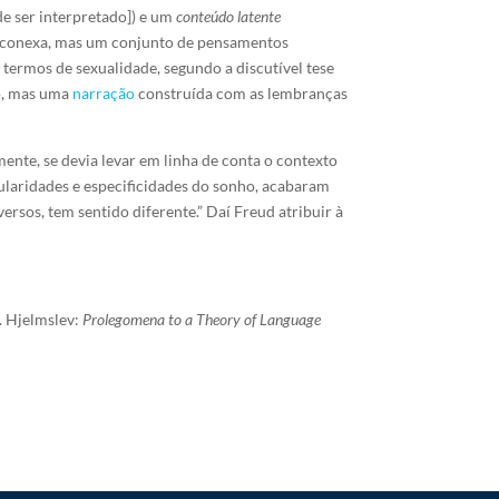
de ser interpretado]) e um
conteúdo latente
conexa, mas um conjunto de pensamentos
termos de sexualidade, segundo a discutível tese
o, mas uma
narração
construída com as lembranças
ente, se devia levar em linha de conta o contexto
ularidades e especificidades do sonho, acabaram
rsos, tem sentido diferente.” Daí Freud atribuir à
. Hjelmslev:
Prolegomena to a Theory of Language