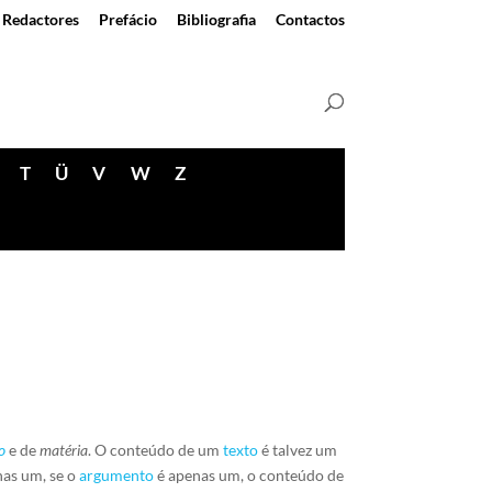
Redactores
Prefácio
Bibliografia
Contactos
T
Ü
V
W
Z
o
e de
matéria
. O conteúdo de um
texto
é talvez um
as um, se o
argumento
é apenas um, o conteúdo de