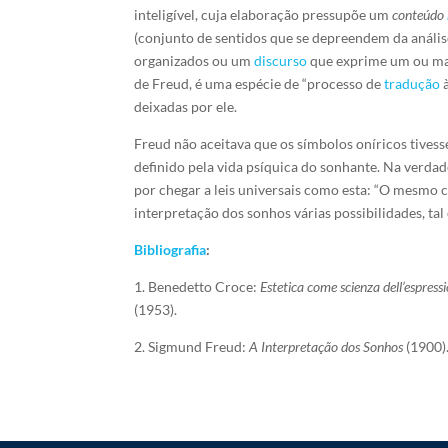
inteligível, cuja elaboração pressupõe um
conteúdo
(conjunto de sentidos que se depreendem da análi
organizados ou um
discurso
que exprime um ou mais
de Freud, é uma espécie de “processo de
tradução
à
deixadas por ele.
Freud não aceitava que os símbolos oníricos tivess
definido pela vida psíquica do sonhante. Na verda
por chegar a leis universais como esta: “O mesmo c
interpretação dos sonhos várias possibilidades, ta
Bibliografia
:
1. Benedetto Croce:
Estetica come scienza dell’espress
(1953).
2. Sigmund Freud:
A Interpretação dos Sonhos
(1900)