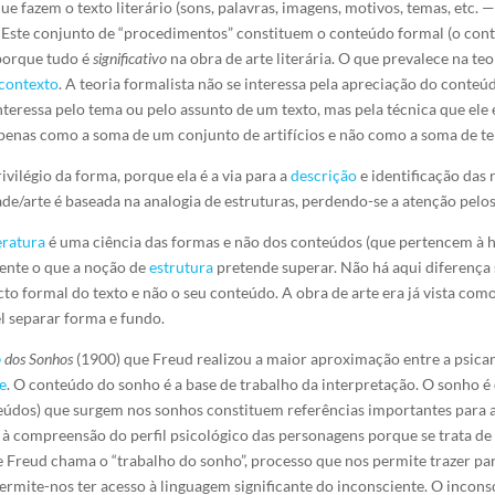
ue fazem o texto literário (sons, palavras, imagens, motivos, temas, etc.
a. Este conjunto de “procedimentos” constituem o conteúdo formal (o con
porque tudo é
significativo
na obra de arte literária. O que prevalece na teo
contexto
. A teoria formalista não se interessa pela apreciação do conteú
se interessa pelo tema ou pelo assunto de um texto, mas pela técnica que 
a apenas como a soma de um conjunto de artifícios e não como a soma de tem
vilégio da forma, porque ela é a via para a
descrição
e identificação das 
de/arte é baseada na analogia de estruturas, perdendo-se a atenção pelo
teratura
é uma ciência das formas e não dos conteúdos (que pertencem à his
ente o que a noção de
estrutura
pretende superar. Não há aqui diferença 
o formal do texto e não o seu conteúdo. A obra de arte era já vista com
el separar forma e fundo.
o
dos Sonhos
(1900) que Freud realizou a maior aproximação entre a psicanál
e
. O conteúdo do sonho é a base de trabalho da interpretação. O sonho é
teúdos) que surgem nos sonhos constituem referências importantes par
a à compreensão do perfil psicológico das personagens porque se trata 
 Freud chama o “trabalho do sonho”, processo que nos permite trazer para
s permite-nos ter acesso à linguagem significante do inconsciente. O inco