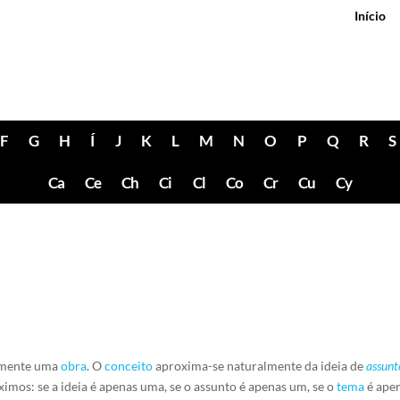
Início
F
G
H
Í
J
K
L
M
N
O
P
Q
R
S
Ca
Ce
Ch
Ci
Cl
Co
Cr
Cu
Cy
namente uma
obra
. O
conceito
aproxima-se naturalmente da ideia de
assunt
imos: se a ideia é apenas uma, se o assunto é apenas um, se o
tema
é apen