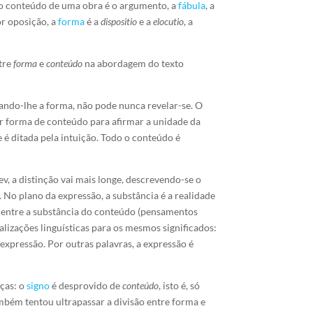
, o conteúdo de uma obra é o argumento, a
fábula
, a
or oposição, a
forma
é a
dispositio
e a
elocutio
, a
tre
forma
e
conteúdo
na abordagem do texto
tando-lhe a forma, não pode nunca revelar-se. O
ir forma de conteúdo para afirmar a unidade da
 é ditada pela intuição. Todo o conteúdo é
v, a distinção vai mais longe, descrevendo-se o
 No plano da expressão, a substância é a realidade
e entre a substância do conteúdo (pensamentos
alizações linguísticas para os mesmos significados:
da expressão. Por outras palavras, a expressão é
ças: o
signo
é desprovido de
conteúdo
, isto é, só
bém tentou ultrapassar a divisão entre forma e