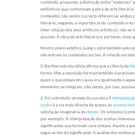
conteúdo, propondo a distinção entre “materiais” q
estilísticos que conformam a obra de arte literári
conteúdo), não sendo correcto diferenciar ambos 
literário, negando a importância do conteúdo e do
inter-relação dos seus artifícios artísticos; não 
assunto. A obra de arte literária é, portanto, vist
Noutro plano estético, Lukács opta também pelo pri
não entram os conteúdos sociais. A relação socieda
O Barthes estruturalista afirma que a ciência da
li
forma. Mas a oposição forma/conteúdo é precisam
quem o que estava em causa era igualmente o aspect
elementos se integram, não sendo, por isso, possív
2. Foi sobretudo através da sua obra
A
Interpretaçã
sonho
é a via mais directa de acesso ao
inconscient
satisfação imaginária do
desejo
. Os símbolos (con
por exemplo. A interpretação dos sonhos interess
significantes que formam uma sintaxe. Aquilo a que
segue as leis do significante. A análise dos sonho