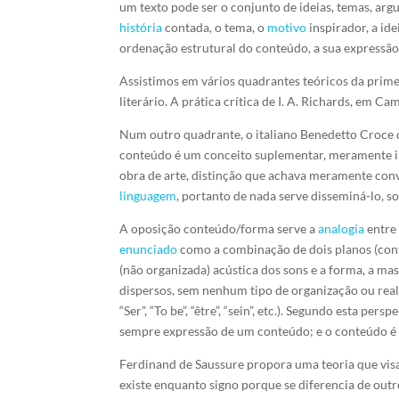
um texto pode ser o conjunto de ideias, temas, ar
história
contada, o tema, o
motivo
inspirador, a ide
ordenação estrutural do conteúdo, a sua expressão 
Assistimos em vários quadrantes teóricos da prime
literário. A prática crítica de I. A. Richards, em C
Num outro quadrante, o italiano Benedetto Croce d
conteúdo é um conceito suplementar, meramente int
obra de arte, distinção que achava meramente conv
linguagem
, portanto de nada serve disseminá-lo, s
A oposição conteúdo/forma serve a
analogia
entre 
enunciado
como a combinação de dois planos (conte
(não organizada) acústica dos sons e a forma, a m
dispersos, sem nenhum tipo de organização ou rea
“Ser”, “To be”, “être”, “sein”, etc.). Segundo esta pe
sempre expressão de um conteúdo; e o conteúdo é
Ferdinand de Saussure propora uma teoria que vis
existe enquanto signo porque se diferencia de out