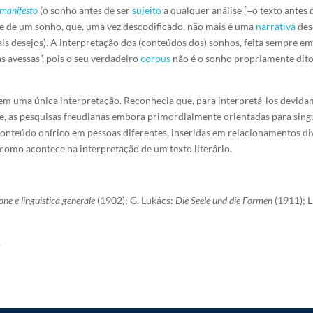
manifesto
(o sonho antes de ser
sujeito
a qualquer análise [=o texto antes 
se de um sonho, que, uma vez descodificado, não mais é uma
narrativa
des
 desejos). A interpretação dos (conteúdos dos) sonhos, feita sempre em 
s avessas”, pois o seu verdadeiro
corpus
não é o sonho propriamente dit
em uma única interpretação. Reconhecia que, para interpretá-los devidam
de, as pesquisas freudianas embora primordialmente orientadas para sing
onteúdo onírico em pessoas diferentes, inseridas em relacionamentos dive
l como acontece na interpretação de um texto literário.
ione e linguistica generale
(1902); G. Lukács:
Die Seele und die Formen
(1911);
L
.