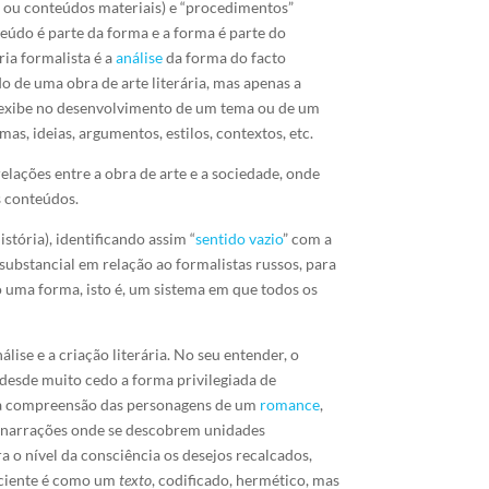
 — ou conteúdos materiais) e “procedimentos”
teúdo é parte da forma e a forma é parte do
ria formalista é a
análise
da forma do facto
do de uma obra de arte literária, mas apenas a
ele exibe no desenvolvimento de um tema ou de um
as, ideias, argumentos, estilos, contextos, etc.
relações entre a obra de arte e a sociedade, onde
s conteúdos.
tória), identificando assim “
sentido
vazio
” com a
substancial em relação ao formalistas russos, para
o uma forma, isto é, um sistema em que todos os
ise e a criação literária. No seu entender, o
 desde muito cedo a forma privilegiada de
a a compreensão das personagens de um
romance
,
de narrações onde se descobrem unidades
 o nível da consciência os desejos recalcados,
nsciente é como um
texto
, codificado, hermético, mas