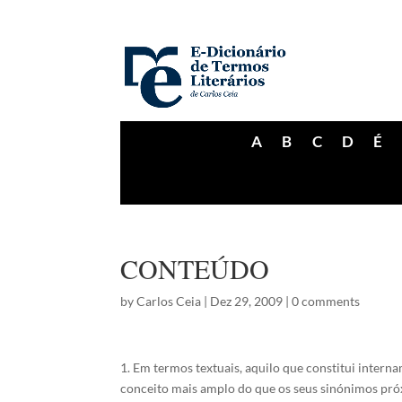
A
B
C
D
É
CONTEÚDO
by
Carlos Ceia
|
Dez 29, 2009
|
0 comments
1. Em termos textuais, aquilo que constitui inter
conceito mais amplo do que os seus sinónimos próx