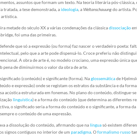
gumentos, assuntos que formam um texto. Na teoria literária pós-clássica
ia tratada, a tese demonstrada, a
ideologia
, a
Weltanschauung
do artista. P
artística.
ira metade do século XX a várias condenações da clássica
dissociação
en
ambridge, foi uma das primeiras.
efende que só a expressão (ou forma) faz nascer o verdadeiro poeta: fal
electual, pelo que a arte pode dispensá-lo. Croce preferiu não distingu
encional. A obra de arte é, no modelo crociano, uma expressão única que
ob pena de diminuirmos o valor da obra de arte.
significado (conteúdo) e significante (forma). Na
glossemática
de Hjelmsle
údo e expressão) onde se registam os estratos da substância e da forma.
assa acústica estruturada em fonemas. No plano do conteúdo, distingue-s
lização
linguística
) e a forma do conteúdo (que determina as diferentes re
rspectiva, o significado seria a forma do conteúdo e o significante, a forma 
 sempre o conteúdo de uma expressão.
ava a dissolução do conteúdo, afirmando que na
língua
só existem diferen
ros signos contíguos no interior de um
paradigma
. O
formalismo russo
tam