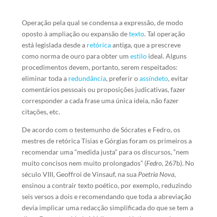
Operação pela qual se condensa a expressão, de modo
oposto à ampliação ou expansão de
texto
. Tal operação
está legislada desde a
retórica
antiga, que a prescreve
como norma de ouro para obter um
estilo
ideal. Alguns
procedimentos devem, portanto, serem respeitados:
eliminar toda a
redundância
, preferir o
assíndeto
, evitar
comentários pessoais ou proposições judicativas, fazer
corresponder a cada frase uma única ideia, não fazer
citações, etc.
De acordo com o testemunho de Sócrates e Fedro, os
mestres de retórica Tísias e Górgias foram os primeiros a
recomendar uma “medida justa” para os discursos, “nem
muito concisos nem muito prolongados” (
Fedro
, 267b). No
século VIII, Geoffroi de Vinsauf, na sua
Poetria Nova
,
ensinou a contrair texto poético, por exemplo, reduzindo
seis versos a dois e recomendando que toda a abreviação
devia implicar uma redacção simplificada do que se tem a