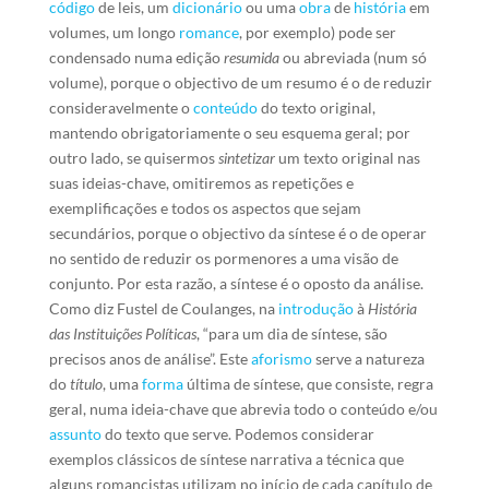
código
de leis, um
dicionário
ou uma
obra
de
história
em
volumes, um longo
romance
, por exemplo) pode ser
condensado numa edição
resumida
ou abreviada (num só
volume), porque o objectivo de um resumo é o de reduzir
consideravelmente o
conteúdo
do texto original,
mantendo obrigatoriamente o seu esquema geral; por
outro lado, se quisermos
sintetizar
um texto original nas
suas ideias-chave, omitiremos as repetições e
exemplificações e todos os aspectos que sejam
secundários, porque o objectivo da síntese é o de operar
no sentido de reduzir os pormenores a uma visão de
conjunto. Por esta razão, a síntese é o oposto da análise.
Como diz Fustel de Coulanges, na
introdução
à
História
das Instituições Políticas
, “para um dia de síntese, são
precisos anos de análise”. Este
aforismo
serve a natureza
do
título
, uma
forma
última de síntese, que consiste, regra
geral, numa ideia-chave que abrevia todo o conteúdo e/ou
assunto
do texto que serve. Podemos considerar
exemplos clássicos de síntese narrativa a técnica que
alguns romancistas utilizam no início de cada capítulo de