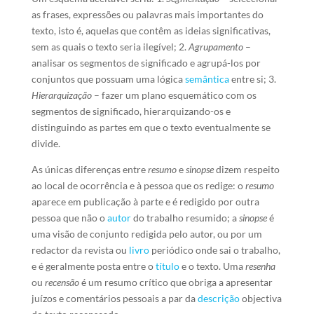
as frases, expressões ou palavras mais importantes do
texto, isto é, aquelas que contêm as ideias significativas,
sem as quais o texto seria ilegível; 2.
Agrupamento
–
analisar os segmentos de significado e agrupá-los por
conjuntos que possuam uma lógica
semântica
entre si; 3.
Hierarquização
– fazer um plano esquemático com os
segmentos de significado, hierarquizando-os e
distinguindo as partes em que o texto eventualmente se
divide.
As únicas diferenças entre
resumo
e
sinopse
dizem respeito
ao local de ocorrência e à pessoa que os redige: o
resumo
aparece em publicação à parte e é redigido por outra
pessoa que não o
autor
do trabalho resumido; a
sinopse
é
uma visão de conjunto redigida pelo autor, ou por um
redactor da revista ou
livro
periódico onde sai o trabalho,
e é geralmente posta entre o
título
e o texto. Uma
resenha
ou
recensão
é um resumo crítico que obriga a apresentar
juízos e comentários pessoais a par da
descrição
objectiva