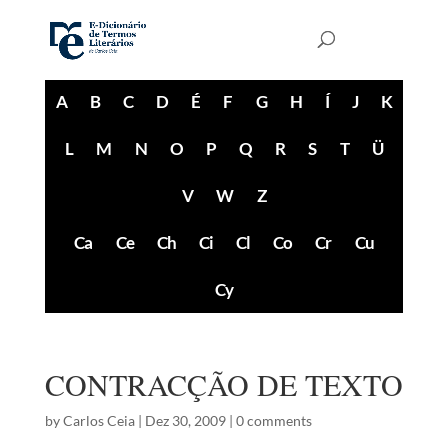
A
B
C
D
É
F
G
H
Í
J
K
L
M
N
O
P
Q
R
S
T
Ü
V
W
Z
Ca
Ce
Ch
Ci
Cl
Co
Cr
Cu
Cy
CONTRACÇÃO DE TEXTO
by
Carlos Ceia
|
Dez 30, 2009
|
0 comments