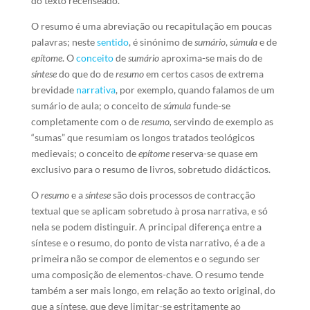
do texto recenseado.
O resumo é uma abreviação ou recapitulação em poucas
palavras; neste
sentido
, é sinónimo de
sumário
,
súmula
e de
epítome
. O
conceito
de
sumário
aproxima-se mais do de
síntese
do que do de
resumo
em certos casos de extrema
brevidade
narrativa
, por exemplo, quando falamos de um
sumário de aula; o conceito de
súmula
funde-se
completamente com o de
resumo,
servindo de exemplo as
“sumas” que resumiam os longos tratados teológicos
medievais; o conceito de
epítome
reserva-se quase em
exclusivo para o resumo de livros, sobretudo didácticos.
O
resumo
e a
síntese
são dois processos de contracção
textual que se aplicam sobretudo à prosa narrativa, e só
nela se podem distinguir. A principal diferença entre a
síntese e o resumo, do ponto de vista narrativo, é a de a
primeira não se compor de elementos e o segundo ser
uma composição de elementos-chave. O resumo tende
também a ser mais longo, em relação ao texto original, do
que a síntese, que deve limitar-se estritamente ao