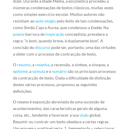
dizer. Durante a Idade Média, a escolástica procedeu a
ínúmeras condensações de textos clássicos, muitas vezes
como simples exercício escolar. Muitos autores não
resistiam ao
auto
-
elogio
pelo êxito de tais condensações,
como Simão Capra Aurea, que condensou a
Eneida
. Na
poesia
barroca de
inspiração
conceptista, prevalece a
regra: “o bom, quando breve, é duplamente bom”. A
concisão do
discurso
pode ser, portanto, uma das virtudes
a obter com o processo de contracção de texto.
O
resumo
, a
resenha
, a recensão, a síntese, a sinopse, a
epítome
, a
súmula
e o
sumário
são os principais processos
de contracção de texto. Dada a dificuldade de distinção
destes vários processos, propomos as seguintes
definições:
O
resumo
é exposição abreviada de uma sucessão de
acontecimentos, das características gerais de alguma
coisa, etc., tendente a favorecer a sua
visão
global.
Resumir ou contrair um texto obedece a certas regras.
Um esquema aceitável seria: 1.
Segmentação
– seleccionar