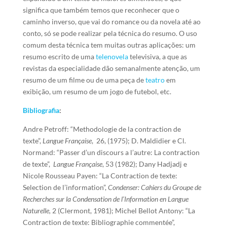
significa que também temos que reconhecer que o
caminho inverso, que vai do romance ou da novela até ao
conto, só se pode realizar pela técnica do resumo. O uso
comum desta técnica tem muitas outras aplicações: um
resumo escrito de uma
telenovela
televisiva, a que as
revistas da especialidade dão semanalmente atenção, um
resumo de um filme ou de uma peça de
teatro
em
exibição, um resumo de um jogo de futebol, etc.
Bibliografia
:
Andre Petroff: “Methodologie de la contraction de
texte”,
Langue Française
, 26, (1975); D. Maldidier e Cl.
Normand: “Passer d’un discours a l’autre: La contraction
de texte”,
Langue Française
, 53 (1982); Dany Hadjadj e
Nicole Rousseau Payen: “La Contraction de texte:
Selection de l’information”,
Condenser: Cahiers du Groupe de
Recherches sur la Condensation de l’Information en Langue
Naturelle,
2 (Clermont, 1981); Michel Bellot Antony: “La
Contraction de texte: Bibliographie commentée”,