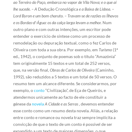
ao Terreiro do Paço, embarca no vapor de Vila Nova; e o que aí
lhe sucede. – A
Dedução Cronológica
e a Baixa de Lisboa. –
Lord Byron e um bom charuto. – Travam-se de razões os Ílhavos
e os Bordas-d’-Água: os da calça larga levam a melhor.
Num
outro plano e com outras intenções, um escritor pode
entender o exercício de síntese como um processo de
remodelação ou depuração textual, como o fez Carlos de
Oliveira com toda a sua obra. Por exemplo, em
Turismo
(1ª
ed., 1942), o conjunto de poemas sob o título “Amazónia”
tem originalmente 15 textos e um total de 252 versos,
que, na versão final,
Obras de Carlos de Oliveira
(Caminho,
1992), são reduzidos a 5 textos e um total de 50 versos. O
resumo tem um alcance diferente. Se considerarmos, por
exemplo, o
conto
“Civilização”, de Eça de Queirós, e
atendermos unicamente ao facto de ele constituir a
génese da
novela
A Cidade e as Serras
, devemos entender
esse conto como um resumo desta novela. Aliás, a relação
entre conto e romance ou novela traz sempre implícita a
convicção de que o texto de um conto é possível de ser
expandido a um texto de maiores dimensões, o que