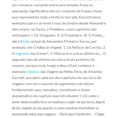
um romance, variando entre uma simples frase ou
expressão significativa até um conjunto de frases-chave
que representam toda a história narrada. Encontramos
exemplos para o primeiro tipo de síntese desde Alexandre
Herculano, no
Eurico, o Presbítero
, cujos capítulos são
intitulados: I. Os Visigodos; II. O Presbítero; III. O Poeta,…
até à
ficção
actual de Alexandre Pinheiro Torres, por
exemplo, em
O Adeus às Virgens
: 1. Os feitiços de Cecília; 2.
O
regresso
das trevas?; 3. Máscaras e outros disfarces,… O
segundo tipo de síntese narrativa (mais próximo do
resumo, porque mais longo e descritivo) conhece o
exemplo
clássico
das
Viagens na Minha Terra
, de Almeida
Garrett, que abre cada um dos capítulos do seu livro de
viagens com um conjunto de segmentos narrativos
fundamentais que, somados, constituem o plano
esquemático do capítulo que introduzem: I:
De como o
autor deste erudito livro se resolveu a viajar na sua terra, depois
de ter viajado no seu quarto; e como resolveu imortalizar-se
escrevendo estas suas viagens. – Parte para Santarém. – Chega