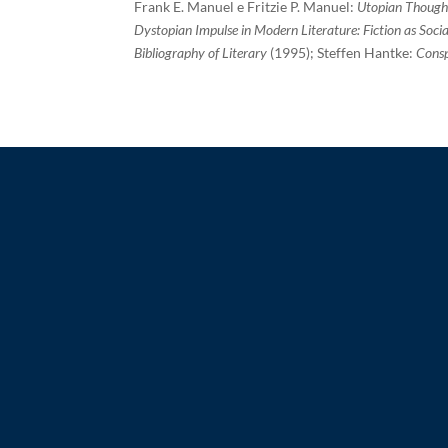
Frank E. Manuel e Fritzie P. Manuel:
Utopian Though
Dystopian Impulse in Modern Literature: Fiction as Socia
Bibliography of Literary
(1995); Steffen Hantke:
Consp