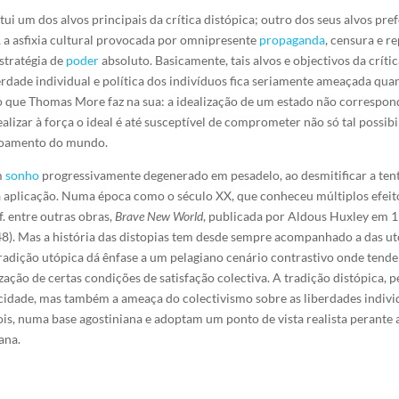
tui um dos alvos principais da crítica distópica; outro dos seus alvos p
a, a asfixia cultural provocada por omnipresente
propaganda
, censura e r
stratégia de
poder
absoluto. Basicamente, tais alvos e objectivos da críti
berdade individual e política dos indivíduos fica seriamente ameaçada qu
o que Thomas More faz na sua: a idealização de um estado não correspo
ealizar à força o ideal é até susceptível de comprometer não só tal possi
içoamento do mundo.
um
sonho
progressivamente degenerado em pesadelo, ao desmitificar a ten
 aplicação. Numa época como o século XX, que conheceu múltiplos efeitos
f. entre outras obras,
Brave New World
, publicada por Aldous Huxley em 
). Mas a história das distopias tem desde sempre acompanhado a das ut
adição utópica dá ênfase a um pelagiano cenário contrastivo onde tendem 
zação de certas condições de satisfação colectiva. A tradição distópica, pe
icidade, mas também a ameaça do colectivismo sobre as liberdades individu
pois, numa base agostiniana e adoptam um ponto de vista realista perante 
ana.