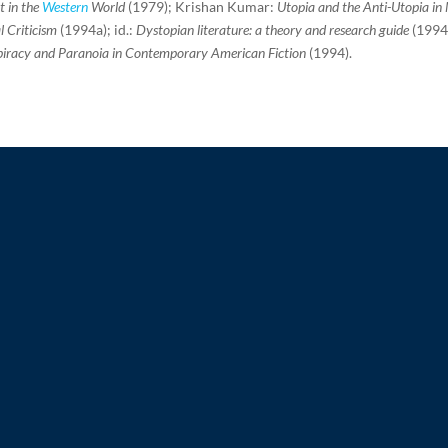
t in the
Western
World
(1979); Krishan Kumar:
Utopia and the Anti-Utopia i
l Criticism
(1994a); id.:
Dystopian literature: a theory and research guide
(1994
iracy and Paranoia in Contemporary American Fiction
(1994).