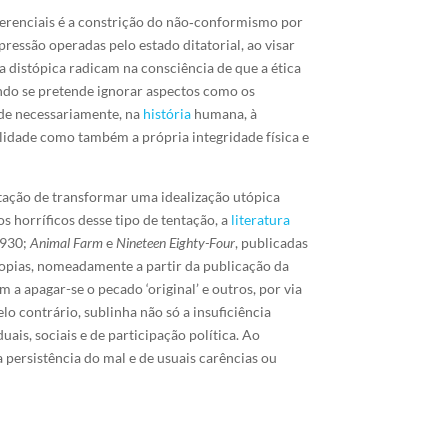
referenciais é a constrição do não‑conformismo por
epressão operadas pelo estado ditatorial, ao visar
ca distópica radicam na consciência de que a ética
ando se pretende ignorar aspectos como os
nde necessariamente, na
história
humana, à
bilidade como também a própria integridade física e
tação de transformar uma idealização utópica
 horríficos desse tipo de tentação, a
literatura
1930;
Animal Farm
e
Nineteen Eighty-Four
, publicadas
opias, nomeadamente a partir da publicação da
a apagar-se o pecado ‘original’ e outros, por via
lo contrário, sublinha não só a insuficiência
ais, sociais e de participação política. Ao
a persistência do mal e de usuais carências ou