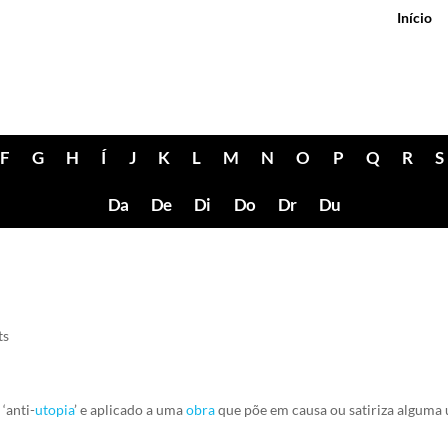
Início
F
G
H
Í
J
K
L
M
N
O
P
Q
R
S
Da
De
Di
Do
Dr
Du
ts
‘anti-
utopia
’ e aplicado a uma
obra
que põe em causa ou satiriza alguma u