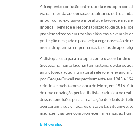
A frequente confusão entre utopia e eutopia consti
via da referida apropriação totalitária; outro aind
impor como exclusiva a moral que favorece a sua e
implica liberdade e responsabilização, de que a li
problematizados em utopias clássicas a exemplo d
perfeição desejada e possível; a cega obsessão de r
moral de quem se empenha nas tarefas de aperfe
A distopia está para a utopia como o acordar de 
(necessariamente lacunar) em sistema de despótica
anti-utópica adquiriu natural relevo e relevância (c
por George Orwell respectivamente em 1945 e 1948
referida e mais famosa obra de More, em 1516. A tr
de uma convicção perfectibilista traduzida na reali
dessas condições para a realização de ideais de fel
exercerem a sua crítica, os distopistas situam-se, 
insuficiências que comprometem a realização hum
Bibliografia
: