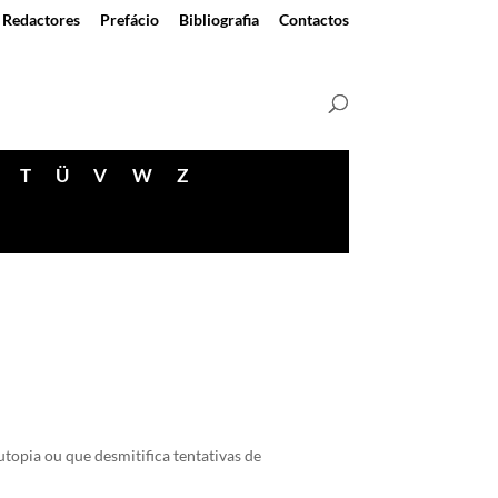
Redactores
Prefácio
Bibliografia
Contactos
T
Ü
V
W
Z
topia ou que desmitifica tentativas de