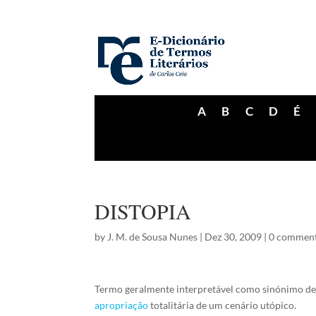
A
B
C
D
É
DISTOPIA
by
J. M. de Sousa Nunes
|
Dez 30, 2009
|
0 commen
Termo geralmente interpretável como sinónimo de 
apropriação
totalitária de um cenário utópico.