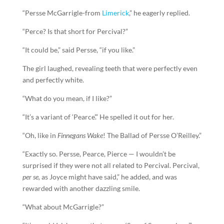
“Persse McGarrigle-from
Limerick
,” he eagerly replied.
“Perce? Is that short for Percival?”
“It could be,” said Persse, “if you like.”
The girl laughed, revealing teeth that were perfectly even
and perfectly white.
“What do you mean, if I like?”
“It’s a variant of ‘Pearce’.” He spelled it out for her.
“Oh, like in
Finnegans Wake
! The Ballad of Persse O’Reilley.”
“Exactly so. Persse, Pearce, Pierce — I wouldn’t be
surprised if they were not all related to Percival. Percival,
per se,
as Joyce might have said,” he added, and was
rewarded with another dazzling smile.
“What about McGarrigle?”