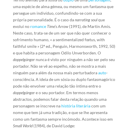
uma espécie de alma gémea, ou mesmo um fantasma que
persegue um indivíduo, confundindo-se com a sua
própria personalidade. É o caso da
narrating soul
que
evolui no
romance
Time’s Arrow
(1991), de Martin Amis.
Neste caso, trata-se de um ser que não quer conhecer o
sofrimento humano, « a sentimentalized fœtus, with
faithful smile » (2ª ed., Penguin, Harmonsworth, 1992, 50)
e que habita a personagem Odilo Unverborden. O
doppelgänger
nunca é visto por ninguém a não ser pelo seu
portador. Não se vê ao espelho, não se mostra a mais
ninguém para além da nossa mais perturbadora
auto
-
consciência. A ideia de um sósia ou duplo fantasmagórico
pode não envolver uma relação tão íntima entre o
doppelgänger
e o seu portador. Em termos menos
abstractos, podemos falar desta relação quando uma
personagem se inscreve na
história literária
com um
nome que tem já uma tradição, e que se lhe apresenta
como um fantasma sempre incómodo. Acontece isso em
Small World
(1984), de David Lodge: