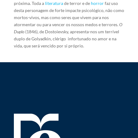
próxima. Toda a
literatura
de terror e de
horror
faz uso
desta personagem de forte impacte psicológico, não como
mortos-vivos, mas como seres que vivem para nos
atormentar ou para vencer os nossos medos e terrores.
O
Duplo
(1846), de Dostoievsky, apresenta-nos um terrível
duplo de Golyadkin, clérigo infortunado no amor e na
vida, que será vencido por si próprio.