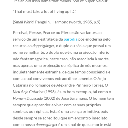
“It’s an old Irish name that means ‘Son of Super-valour’.”
“That must take a lot of living up ID.”
(
Small World
, Penguin, Harmondsworth, 1985, p.9)
Percival, Persse, Pearce ou Pierce são variantes ao
serviço de uma estratégia da
paródia
pós-moderna pelo
recurso ao
doppelgänger
, o duplo ou sósia que possui um
nome semelhante, o duplo que é uma projecção interior
não fantasmagórica, neste caso, não associada à morte,
mas apenas uma projecção ou réplica de nós mesmos,
inquietantemente estranha, de que temos consciência e
com a qual convivemos extraordinariamente. O Anjo
Catarina no romance de Alexandre Pinheiro Torres,
O
Meu Anjo Catarina
(1998), é um bom exemplo, tal como o
Homem Duplicado
(2002) de José Saramago. O homem tem
sempre que aprender a viver com as suas próprias
sombras ou réplicas. Esta é uma crença primitiva, pois
desde sempre se acreditou que um encontro imediato
com o nosso
doppelgänger
é um sinal de que a morte está