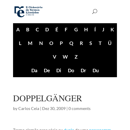
A
B
C
D
É
F
G
H
Í
J
K
L
M
N
O
P
Q
R
S
T
Ü
V
W
Z
Da
De
Di
Do
Dr
Du
DOPPELGÄNGER
by
Carlos Ceia
|
Dez 30, 2009
|
0 comments
Termo alemão para sósia ou
duplo
de uma
personagem
,