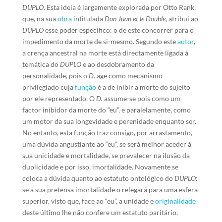
DUPLO.
Esta ideia é largamente explorada por Otto Rank,
que, na sua
obra
intitulada
Don Juan et le Double
, atribui ao
DUPLO
esse poder específico: o de este concorrer para o
impedimento da morte de si-mesmo. Segundo este
autor
,
a crença ancestral na morte está directamente ligada à
temática do
DUPLO
e ao desdobramento da
personalidade, pois o
D.
age como mecanismo
privilegiado cuja
função
é a de inibir a morte do sujeito
por ele representado. O
D.
assume-se pois como um
factor inibidor da morte do “eu”, e paralelamente, como
um motor da sua longevidade e perenidade enquanto ser.
No entanto, esta função traz consigo, por arrastamento,
uma dúvida angustiante ao “eu”, se será melhor aceder à
sua unicidade e mortalidade, se prevalecer na ilusão da
duplicidade e por isso, imortalidade. Novamente se
coloca a dúvida quanto ao estatuto ontológico do
DUPLO
:
se a sua pretensa imortalidade o relegará para uma esfera
superior, visto que, face ao “eu”, a unidade e
originalidade
deste último lhe não confere um estatuto paritário.