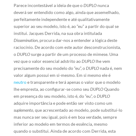
Parece incontestável a ideia de que o
DUPLO
nunca
deverá ser entendido como algo, ainda que assemelhado,
perfeitamente independente e até qualitativamente
superior ao seu modelo, isto é, ao “eu” a partir do qual se
institui. Jacques Derrida, na sua obra intitulada
Dissemination
, procura dar-nos a entender a lógica deste
raciocínio. De acordo com este autor desconstrucionista,
o
DUPLO
surge a partir de um processo de mimese. Uma
vez que o valor essencial adstrito ao
DUPLO
lhe vem
precisamente do seu modelo do “eu”, o
DUPLO
nada é, nem
valor algum possui em si-mesmo. Em si mesmo ele é
neutro
e transparente e terá apenas o valor que o modelo
lhe empresta, ao configurar-se como seu
DUPLO
Quando
em presença do seu modelo, isto é, do “eu”, o
DUPLO
adquire importância e pode então ser visto como um
suplemento
, que acrescentado ao modelo, pode substituí-lo
mas nunca ser seu igual, pois é em boa verdade, sempre
inferior ao modelo em termos de essência, mesmo
quando o substitui. Ainda de acordo com Derrida, esta