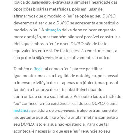
lógica do
suplemento
, extravasa a simples linearidade das
oposições binárias metafísicas, pois em lugar de
afirmarmos que o modelo, o “eu” se opõe ao seu
DUPLO
,
deveremos dizer que o
DUPLO
se acrescenta e substitui o
modelo, o “eu”. A
situação
deixa de se colocar enquanto
mera oposição, mas também não será possível construir a
ideia que ambos, o “eu” e o seu
DUPLO
, são de facto
equivalentes entre si. De facto, eles são em si-mesmos, a
sua própria
différance
de um, relativamente ao outro.
Também o
Real
, tal como o “eu”, parece partilhar
igualmente uma certa fragilidade ontológica, pois possui
o imenso privilégio de ser apenas um (único), mas possui
também a fraqueza de ser insubstituível quando
confrontado com a sua finitude. Por outro lado, o facto do
“eu” conhecer a não existência real do seu
DUPLO
, é uma
instância
geradora de
uncanniness
. É algo estranhamente
inquietante que obriga o “eu” a anular metafisicamente o
seu
DUPLO
, isto é, a sua não-existência. Para que tal
aconteça, é necessário que esse “eu” renuncie ao seu