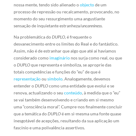
nossa mente, tendo sido alienado o
objecto
de um
processo de repressão ou recalcamento, provocando, no
momento do seu ressurgimento uma angustiante
sensação de inquietante estranheza/
uncanniness
.
Na problemática do
DUPLO
, é frequente o
desvanecimento entre os limites do Real e do fantástico.
Assim, não é de estranhar que algo que até aí havíamos
considerado como
imaginário
nos surja como real, ou que
o
DUPLO
que representa e simboliza, se aproprie das
totais competências e funções do “eu” de que é
representação
ou
símbolo
. Analogamente, devemos
entender o
DUPLO
como uma entidade que evolui e se
renova, actualizando o seu
conteúdo
, à medida que o “eu”
se vai também desenvolvendo e criando em si-mesmo
uma “consciência moral”. Cumpre-nos finalmente concluir
que a temática do
DUPLO
é em si-mesma uma fonte quase
inesgotável de acepções, resultando da sua aplicação um
fascínio e uma polivalência assertivos.