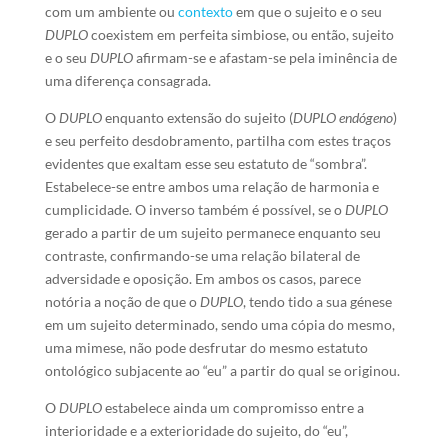
com um ambiente ou
contexto
em que o sujeito e o seu
DUPLO
coexistem em perfeita simbiose, ou então, sujeito
e o seu
DUPLO
afirmam-se e afastam-se pela iminência de
uma diferença consagrada.
O
DUPLO
enquanto extensão do sujeito (
DUPLO endógeno
)
e seu perfeito desdobramento, partilha com estes traços
evidentes que exaltam esse seu estatuto de “sombra”.
Estabelece-se entre ambos uma relação de harmonia e
cumplicidade. O inverso também é possível, se o
DUPLO
gerado a partir de um sujeito permanece enquanto seu
contraste, confirmando-se uma relação bilateral de
adversidade e oposição. Em ambos os casos, parece
notória a noção de que o
DUPLO
, tendo tido a sua génese
em um sujeito determinado, sendo uma cópia do mesmo,
uma mimese, não pode desfrutar do mesmo estatuto
ontológico subjacente ao “eu” a partir do qual se originou.
O
DUPLO
estabelece ainda um compromisso entre a
interioridade e a exterioridade do sujeito, do “eu”,