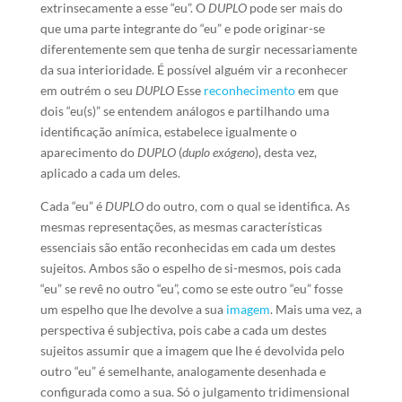
extrinsecamente a esse “eu”. O
DUPLO
pode ser mais do
que uma parte integrante do “eu” e pode originar-se
diferentemente sem que tenha de surgir necessariamente
da sua interioridade. É possível alguém vir a reconhecer
em outrém o seu
DUPLO
Esse
reconhecimento
em que
dois “eu(s)” se entendem análogos e partilhando uma
identificação anímica, estabelece igualmente o
aparecimento do
DUPLO
(
duplo exógeno
), desta vez,
aplicado a cada um deles.
Cada “eu” é
DUPLO
do outro, com o qual se identifica. As
mesmas representações, as mesmas características
essenciais são então reconhecidas em cada um destes
sujeitos. Ambos são o espelho de si-mesmos, pois cada
“eu” se revê no outro “eu”, como se este outro “eu” fosse
um espelho que lhe devolve a sua
imagem
. Mais uma vez, a
perspectiva é subjectiva, pois cabe a cada um destes
sujeitos assumir que a imagem que lhe é devolvida pelo
outro “eu” é semelhante, analogamente desenhada e
configurada como a sua. Só o julgamento tridimensional