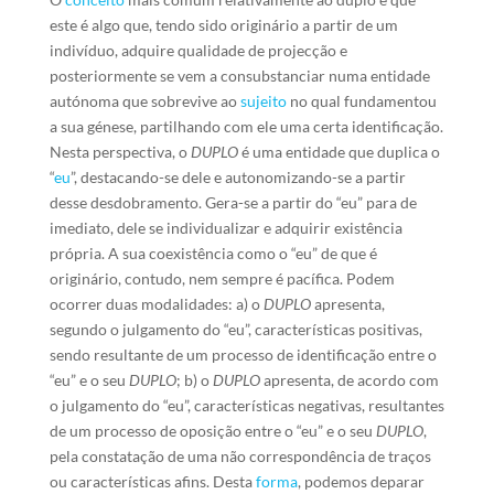
este é algo que, tendo sido originário a partir de um
indivíduo, adquire qualidade de projecção e
posteriormente se vem a consubstanciar numa entidade
autónoma que sobrevive ao
sujeito
no qual fundamentou
a sua génese, partilhando com ele uma certa identificação.
Nesta perspectiva, o
DUPLO
é uma entidade que duplica o
“
eu
”, destacando-se dele e autonomizando-se a partir
desse desdobramento. Gera-se a partir do “eu” para de
imediato, dele se individualizar e adquirir existência
própria. A sua coexistência como o “eu” de que é
originário, contudo, nem sempre é pacífica. Podem
ocorrer duas modalidades: a) o
DUPLO
apresenta,
segundo o julgamento do “eu”, características positivas,
sendo resultante de um processo de identificação entre o
“eu” e o seu
DUPLO
; b) o
DUPLO
apresenta, de acordo com
o julgamento do “eu”, características negativas, resultantes
de um processo de oposição entre o “eu” e o seu
DUPLO
,
pela constatação de uma não correspondência de traços
ou características afins. Desta
forma
, podemos deparar