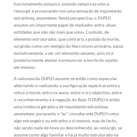
funcionamento psíquico, estando sempre pronto a
ressurgir e provocando-nos uma sensação de inquietante
estranheza,
uncanniness
. Nesta perspectiva, o
DUPLO
assume um importante papel de mediador entre «duas
entidades que não são mais que uma». Contudo, de
elemento estruturador, que contraria a pulsão da morte,
surgindo como um vestígio do Narcisismo primário, passa
evolutivamente, a ser um elemento
uncanny
, pois virá
posteriormente atestar e prenunciar a morte do sujeito
ele-mesmo.
A natureza do
DUPLO
assume-se então como especular,
alternando e realizando a sua figuração espectral entre a
vida e a morte, entre os sexos, entre si e o objectivo, entre
o reconhecimento e a negação do Real. O
DUPLO
é então
uma instância geradora de inquietante estranheza,
uncanniness
, porquanto o “eu” concebe este
DUPLO
como
algo estrangeiro ou estranho a si-mesmo, mas de facto,
não sendo nada de novo ou desconhecido, ao ressurgir, se
assume como algo familiar e há já muito estruturado na