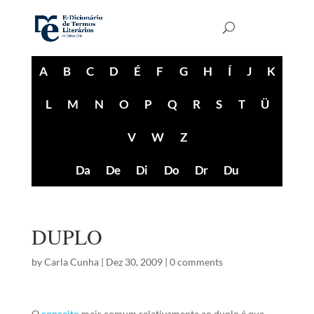
A
B
C
D
É
F
G
H
Í
J
K
L
M
N
O
P
Q
R
S
T
Ü
V
W
Z
Da
De
Di
Do
Dr
Du
DUPLO
by
Carla Cunha
|
Dez 30, 2009
|
0 comments
O
conceito
mais comum relativamente ao duplo é que