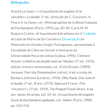
Bibliografia
:
Annick Le Guen: «« L’inquiétante étrangeté» et le
«double»»,
Le double
, 1ª ed., direcção de C. Couvreur, A.
Fine e A. Le Guen, col. «Monographies de la
Revue Française
de Psychanalyse
» (Paris, 1995). pp. 83-94; Carla M. M.
Roque e Cunha: «A Inquietante Estranheza em
A
Confissão
de Lúcio
de Mário de Sá-Carneiro»,
Dissertação
de
Mestrado em Estudos Anglo-Portugueses, apresentada à
Faculdade de Ciências Sociais e Humanas da
Universidade Nova de Lisboa (Lisboa, 1996); Clément
Rosset:
Le Réel et son double essai sur l’illusion
, (1ª ed., 1976),
edição revista e aumentada, col. «Folio/Essais» (1984);
Jacques: Derrida
Dissemination
, introd., trad. e notas de
Barbara Johnson (Londres, 1993); Otto Rank:
Don Juan et
le double
, 2ª ed., (Paris, 1973); Sigmund Freud: «The
‘Uncanny?», (1ª ed., 1919),
The Penguin Freud Library
, trad.
por James Strachey, vol. 14; Id: «L’inquiétante étrangeté»,
Essais de psychanalyse appliquée
, col. «Idées» (Paris, 1980).
pp. 163-210.