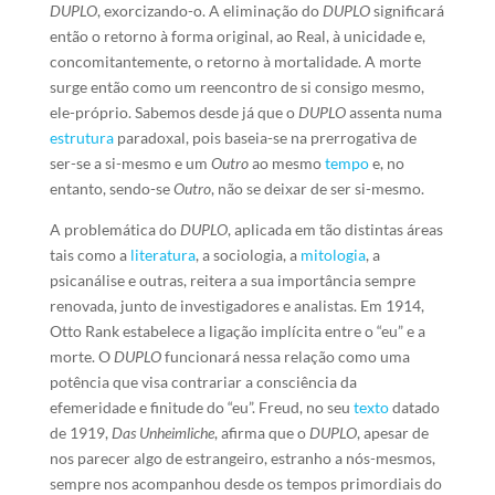
DUPLO
, exorcizando-o. A eliminação do
DUPLO
significará
então o retorno à forma original, ao Real, à unicidade e,
concomitantemente, o retorno à mortalidade. A morte
surge então como um reencontro de si consigo mesmo,
ele-próprio. Sabemos desde já que o
DUPLO
assenta numa
estrutura
paradoxal, pois baseia-se na prerrogativa de
ser-se a si-mesmo e um
Outro
ao mesmo
tempo
e, no
entanto, sendo-se
Outro
, não se deixar de ser si-mesmo.
A problemática do
DUPLO
, aplicada em tão distintas áreas
tais como a
literatura
, a sociologia, a
mitologia
, a
psicanálise e outras, reitera a sua importância sempre
renovada, junto de investigadores e analistas. Em 1914,
Otto Rank estabelece a ligação implícita entre o “eu” e a
morte. O
DUPLO
funcionará nessa relação como uma
potência que visa contrariar a consciência da
efemeridade e finitude do “eu”. Freud, no seu
texto
datado
de 1919,
Das Unheimliche
, afirma que o
DUPLO
, apesar de
nos parecer algo de estrangeiro, estranho a nós-mesmos,
sempre nos acompanhou desde os tempos primordiais do