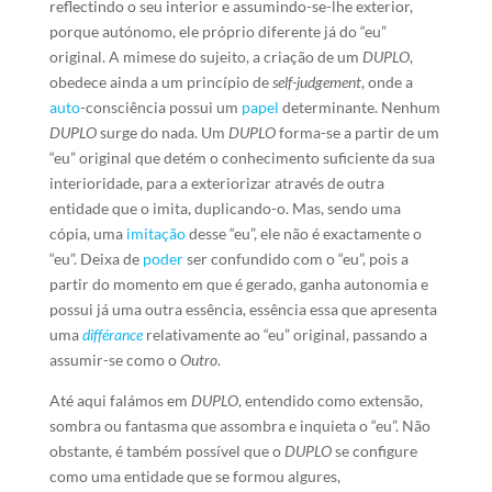
reflectindo o seu interior e assumindo-se-lhe exterior,
porque autónomo, ele próprio diferente já do “eu”
original. A mimese do sujeito, a criação de um
DUPLO
,
obedece ainda a um princípio de
self-judgement
, onde a
auto
-consciência possui um
papel
determinante. Nenhum
DUPLO
surge do nada. Um
DUPLO
forma-se a partir de um
“eu” original que detém o conhecimento suficiente da sua
interioridade, para a exteriorizar através de outra
entidade que o imita, duplicando-o. Mas, sendo uma
cópia, uma
imitação
desse “eu”, ele não é exactamente o
“eu”. Deixa de
poder
ser confundido com o “eu”, pois a
partir do momento em que é gerado, ganha autonomia e
possui já uma outra essência, essência essa que apresenta
uma
différance
relativamente ao “eu” original, passando a
assumir-se como o
Outro
.
Até aqui falámos em
DUPLO
, entendido como extensão,
sombra ou fantasma que assombra e inquieta o “eu”. Não
obstante, é também possível que o
DUPLO
se configure
como uma entidade que se formou algures,