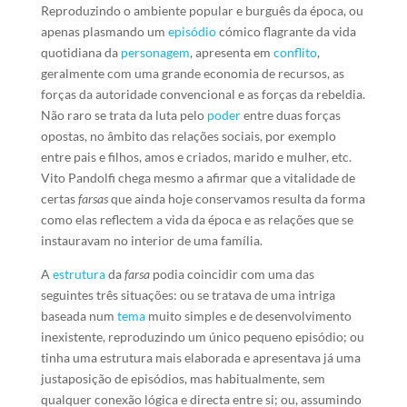
Reproduzindo o ambiente popular e burguês da época, ou
apenas plasmando um
episódio
cómico flagrante da vida
quotidiana da
personagem
, apresenta em
conflito
,
geralmente com uma grande economia de recursos, as
forças da autoridade convencional e as forças da rebeldia.
Não raro se trata da luta pelo
poder
entre duas forças
opostas, no âmbito das relações sociais, por exemplo
entre pais e filhos, amos e criados, marido e mulher, etc.
Vito Pandolfi chega mesmo a afirmar que a vitalidade de
certas
farsas
que ainda hoje conservamos resulta da forma
como elas reflectem a vida da época e as relações que se
instauravam no interior de uma família.
A
estrutura
da
farsa
podia coincidir com uma das
seguintes três situações: ou se tratava de uma intriga
baseada num
tema
muito simples e de desenvolvimento
inexistente, reproduzindo um único pequeno episódio; ou
tinha uma estrutura mais elaborada e apresentava já uma
justaposição de episódios, mas habitualmente, sem
qualquer conexão lógica e directa entre si; ou, assumindo