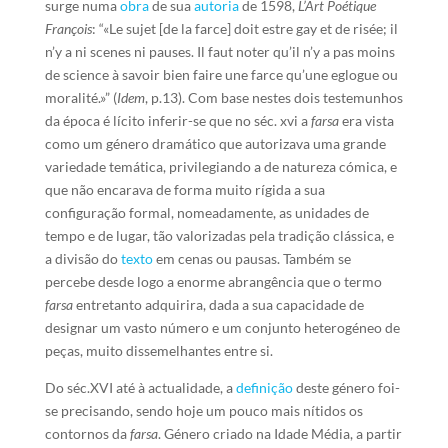
surge numa
obra
de sua
autoria
de 1598,
L’Art Poétique
François
: “«Le sujet [de la farce] doit estre gay et de risée; il
n’y a ni scenes ni pauses. Il faut noter qu’il n’y a pas moins
de science à savoir bien faire une farce qu’une eglogue ou
moralité.»” (
Idem
, p.13). Com base nestes dois testemunhos
da época é lícito inferir-se que no séc. xvi a
farsa
era vista
como um género dramático que autorizava uma grande
variedade temática, privilegiando a de natureza cómica, e
que não encarava de forma muito rígida a sua
configuração formal, nomeadamente, as unidades de
tempo e de lugar, tão valorizadas pela tradição clássica, e
a divisão do
texto
em cenas ou pausas. Também se
percebe desde logo a enorme abrangência que o termo
farsa
entretanto adquirira, dada a sua capacidade de
designar um vasto número e um conjunto heterogéneo de
peças, muito dissemelhantes entre si.
Do séc.XVI até à actualidade, a
definição
deste género foi-
se precisando, sendo hoje um pouco mais nítidos os
contornos da
farsa
. Género criado na Idade Média, a partir