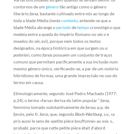
contornos de um
género
tão antigo como o género
literário
farsa
, bastante cultivado entre nós ao longo de
toda a Idade Média (neste
contexto
, entende-se que a
Idade Média abrange o
período
de
tempo
cronológico que
medeia entre a queda do Império Romano no séc.v e
meados do séc.xvi), porque nem todos os textos
designados, na época histórica em que surgem ou
a
posteriori
, como
farsas
possuem um conjunto de traços
comuns que permitam pacificamente a sua inclusão num
mesmo género único, verificando-se, a par de um notório
hibridismo de formas, uma grande imprecisão no uso do
termo em causa.
Etimologicamente, segundo José Pedro Machado (1977:
p.24), o termo «farsa» deriva do latim popular “
farsa
,
feminino tomado substantivamente de
farsus
, p.p. de
farcire
, pelo fr.
farce
, que, segundo
Bloch-Wartburg
, s.v., «a
pris aussi le sens de «petite pièce bouffonne» au xve. s.,
probabl. parce que cette petite pièce était d’abord