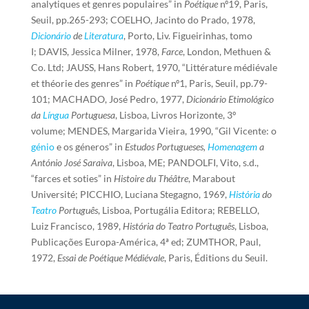
analytiques et genres populaires” in
Poétique
nº19, Paris,
Seuil, pp.265-293; COELHO, Jacinto do Prado, 1978,
Dicionário
de
Literatura
, Porto, Liv. Figueirinhas, tomo
I; DAVIS, Jessica Milner, 1978,
Farce
, London, Methuen &
Co. Ltd; JAUSS, Hans Robert, 1970, “Littérature médiévale
et théorie des genres” in
Poétique
nº1, Paris, Seuil, pp.79-
101; MACHADO, José Pedro, 1977,
Dicionário Etimológico
da
Língua
Portuguesa
, Lisboa, Livros Horizonte, 3º
volume; MENDES, Margarida Vieira, 1990, “Gil Vicente: o
génio
e os géneros” in
Estudos Portugueses,
Homenagem
a
António José Saraiva
, Lisboa, ME; PANDOLFI, Vito, s.d.,
“farces et soties” in
Histoire du Théâtre
, Marabout
Université; PICCHIO, Luciana Stegagno, 1969,
História
do
Teatro
Português
, Lisboa, Portugália Editora; REBELLO,
Luiz Francisco, 1989,
História do Teatro Português
, Lisboa,
Publicações Europa-América, 4ª ed; ZUMTHOR, Paul,
1972,
Essai de Poétique Médiévale
, Paris, Éditions du Seuil.