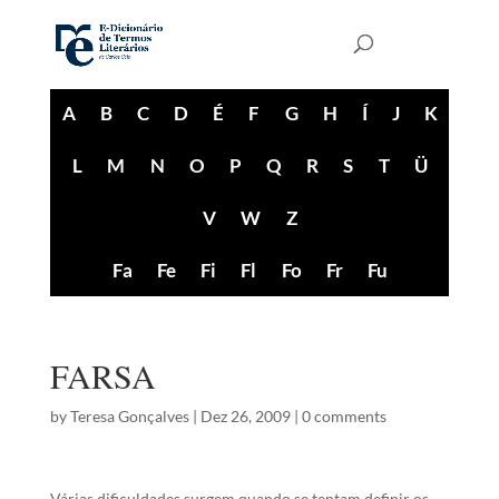
A
B
C
D
É
F
G
H
Í
J
K
L
M
N
O
P
Q
R
S
T
Ü
V
W
Z
Fa
Fe
Fi
Fl
Fo
Fr
Fu
FARSA
by
Teresa Gonçalves
|
Dez 26, 2009
|
0 comments
Várias dificuldades surgem quando se tentam definir os