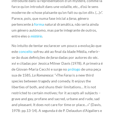
introduite dans la représentation d’un mystère, comme la
farce qu’on introduit dans une volaille, etc., d’oú le sens
moderne de «chose plaisante qu’on fait ou qu’on dit». (…)»”.
Parece, pois, que numa fase inicial a
farsa
, género
pertencente à
forma
natural dramática, não seria ainda
um género autónomo, mas parte integrante de outros,
entre eles o
mistério
.
No intuito de tentar esclarecer um pouco a evolução que
este
conceito
sofreu até ao final da Idade Média, referir-
se-ão duas definições de
farsa
dadas por autores do séc.
xvi e citadas por Jessica Milner Davis (1978). A primeira é
de Giovan-Maria Cecchi e surge no
prólogo
de uma peça
sua de 1585,
La Romanesca
: “«The
Farsa
is a new third
species between tragedy and comedy. It enjoys the
liberties of both, and shuns their limitations… It is not
restricted to certain motives; for it accepts all subjects –
grave and gay, profane and sacred, urbane and rude, sad
and pleasant. It does not care for time or place…»” (Davis,
1978: pp.13-14). A segunda é de P. Delaudun d’Aigaliers e