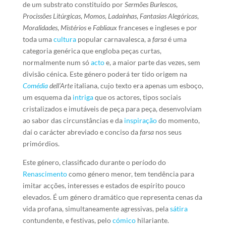
de um substrato constituído por
Sermões Burlescos
,
Procissões Litúrgicas
,
Momos
,
Ladaínhas
,
Fantasias Alegóricas
,
Moralidades
,
Mistérios
e
Fabliaux
franceses e ingleses e por
toda uma
cultura
popular carnavalesca, a
farsa
é uma
categoria genérica que engloba peças curtas,
normalmente num só
acto
e, a maior parte das vezes, sem
divisão cénica. Este género poderá ter tido origem na
Comédia
dell’Arte
italiana, cujo texto era apenas um esboço,
um esquema da
intriga
que os actores, tipos sociais
cristalizados e imutáveis de peça para peça, desenvolviam
ao sabor das circunstâncias e da
inspiração
do momento,
daí o carácter abreviado e conciso da
farsa
nos seus
primórdios.
Este género, classificado durante o período do
Renascimento
como género menor, tem tendência para
imitar acções, interesses e estados de espírito pouco
elevados. É um género dramático que representa cenas da
vida profana, simultaneamente agressivas, pela
sátira
contundente, e festivas, pelo
cómico
hilariante.