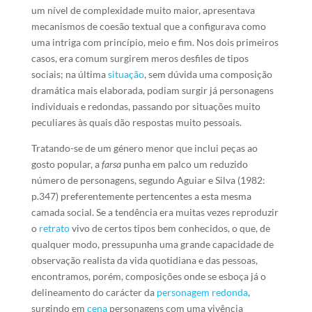
um nível de complexidade muito maior, apresentava
mecanismos de coesão textual que a configurava como
uma intriga com princípio, meio e fim. Nos dois primeiros
casos, era comum surgirem meros desfiles de tipos
sociais; na última
situação
, sem dúvida uma composição
dramática mais elaborada, podiam surgir já personagens
individuais e redondas, passando por situações muito
peculiares às quais dão respostas muito pessoais.
Tratando-se de um género menor que inclui peças ao
gosto popular, a
farsa
punha em palco um reduzido
número de personagens, segundo Aguiar e Silva (1982:
p.347) preferentemente pertencentes a esta mesma
camada social. Se a tendência era muitas vezes reproduzir
o
retrato
vivo de certos tipos bem conhecidos, o que, de
qualquer modo, pressupunha uma grande capacidade de
observação realista da vida quotidiana e das pessoas,
encontramos, porém, composições onde se esboça já o
delineamento do carácter da
personagem redonda
,
surgindo em
cena
personagens com uma vivência