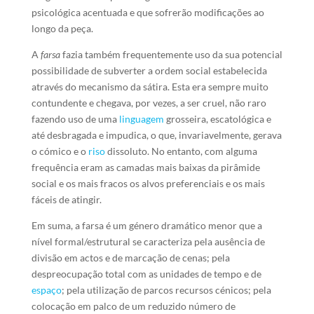
psicológica acentuada e que sofrerão modificações ao
longo da peça.
A
farsa
fazia também frequentemente uso da sua potencial
possibilidade de subverter a ordem social estabelecida
através do mecanismo da sátira. Esta era sempre muito
contundente e chegava, por vezes, a ser cruel, não raro
fazendo uso de uma
linguagem
grosseira, escatológica e
até desbragada e impudica, o que, invariavelmente, gerava
o cómico e o
riso
dissoluto. No entanto, com alguma
frequência eram as camadas mais baixas da pirâmide
social e os mais fracos os alvos preferenciais e os mais
fáceis de atingir.
Em suma, a farsa é um género dramático menor que a
nível formal/estrutural se caracteriza pela ausência de
divisão em actos e de marcação de cenas; pela
despreocupação total com as unidades de tempo e de
espaço
; pela utilização de parcos recursos cénicos; pela
colocação em palco de um reduzido número de