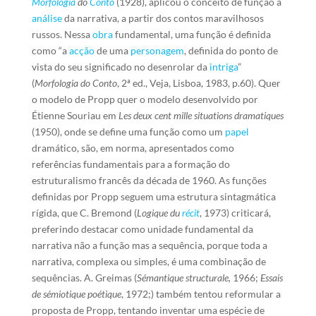
Morfologia
do
Conto
(1928), aplicou o conceito de função à
análise
da narrativa, a partir dos contos maravilhosos
russos. Nessa
obra
fundamental, uma função é definida
como “a
acção
de uma
personagem
, definida do ponto de
vista do seu significado no desenrolar da
intriga
”
(
Morfologia do Conto
, 2ª ed., Veja, Lisboa, 1983, p.60). Quer
o modelo de Propp quer o modelo desenvolvido por
Étienne Souriau em
Les deux cent mille situations dramatiques
(1950), onde se define uma função como um
papel
dramático, são, em norma, apresentados como
referências fundamentais para a formação do
estruturalismo francês da década de 1960. As funções
definidas por Propp seguem uma estrutura sintagmática
rígida, que C. Bremond (
Logique du
récit
, 1973) criticará,
preferindo destacar como unidade fundamental da
narrativa não a função mas a sequência, porque toda a
narrativa, complexa ou simples, é uma combinação de
sequências. A. Greimas (
Sémantique structurale,
1966;
Essais
de sémiotique poétique
, 1972;) também tentou reformular a
proposta de Propp, tentando inventar uma espécie de