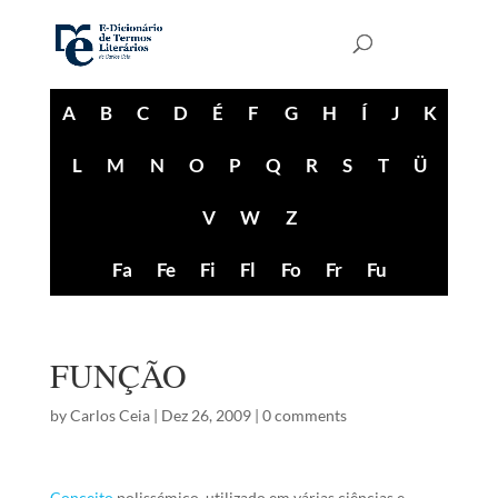
A
B
C
D
É
F
G
H
Í
J
K
L
M
N
O
P
Q
R
S
T
Ü
V
W
Z
Fa
Fe
Fi
Fl
Fo
Fr
Fu
FUNÇÃO
by
Carlos Ceia
|
Dez 26, 2009
|
0 comments
Conceito
polissémico, utilizado em várias ciências e