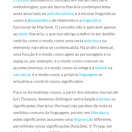
metodologias, que em teoria literária contemporânea
anda associado ao
estruturalismo
e a escolas linguísticas
como a
glossemática
de Hjelmslev e a
linguística
funcional de Martinet. O conceito não é aplicável apenas
ao
texto
literário, o que nos obriga a defini-lo em âmbito
restrito como o modo como uma certa
estrutura
ou
elemento narrativo se contextualiza. Na prática textual,
uma função é o modo como agem as personagens e os
espaços, por exemplo; é o modo como crescem os
acontecimentos; é o modo como se integra o
tempo
na
narrativa
; é o modo como a própria
linguagem
se
actualiza e constrói novos significados.
Para os formalistas russos, a partir dos estudos iniciais de
Iuri Tinianov, devemos distinguir entre
função
e
forma
: os
significantes literários (formas) não perdem de vista os
sentidos comuns da linguagem, porém, em
literatura
,
estes significantes assumem uma
disposição
diferente,
permitindo novas significações (funções). V. Propp, em