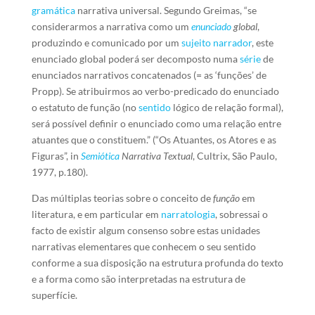
gramática
narrativa universal. Segundo Greimas, “se
considerarmos a narrativa como um
enunciado
global
,
produzindo e comunicado por um
sujeito
narrador
, este
enunciado global poderá ser decomposto numa
série
de
enunciados narrativos concatenados (= as ‘funções’ de
Propp). Se atribuirmos ao verbo-predicado do enunciado
o estatuto de função (no
sentido
lógico de relação formal),
será possível definir o enunciado como uma relação entre
atuantes que o constituem.” (“Os Atuantes, os Atores e as
Figuras”, in
Semiótica
Narrativa Textual
, Cultrix, São Paulo,
1977, p.180).
Das múltiplas teorias sobre o conceito de
função
em
literatura, e em particular em
narratologia
, sobressai o
facto de existir algum consenso sobre estas unidades
narrativas elementares que conhecem o seu sentido
conforme a sua disposição na estrutura profunda do texto
e a forma como são interpretadas na estrutura de
superfície.