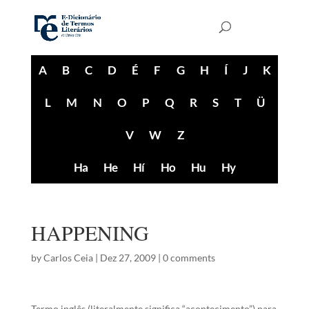
A
B
C
D
É
F
G
H
Í
J
K
L
M
N
O
P
Q
R
S
T
Ü
V
W
Z
Ha
He
Hí
Ho
Hu
Hy
HAPPENING
by
Carlos Ceia
|
Dez 27, 2009
|
0 comments
Termo inglês (literalmente significa “acontecimento”) para