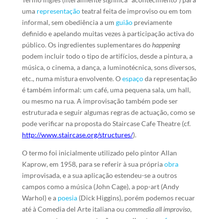
uma
representação
teatral feita de improviso ou em tom
informal, sem obediência a um
guião
previamente
definido e apelando muitas vezes à participação activa do
público. Os ingredientes suplementares do
happening
podem incluir todo o tipo de artifícios, desde a pintura, a
música, o cinema, a dança, a luminotécnica, sons diversos,
etc., numa mistura envolvente. O
espaço
da representação
é também informal: um café, uma pequena sala, um hall,
ou mesmo na rua. A improvisação também pode ser
estruturada e seguir algumas regras de actuação, como se
pode verificar na proposta do Staircase Cafe Theatre (cf.
http://www.staircase.org/structures/
).
O termo foi inicialmente utilizado pelo pintor Allan
Kaprow, em 1958, para se referir à sua própria
obra
improvisada, e a sua aplicação estendeu-se a outros
campos como a música (John Cage), a pop-art (Andy
Warhol) e a
poesia
(Dick Higgins), porém podemos recuar
até à Comedia del Arte italiana ou
commedia all improviso
,