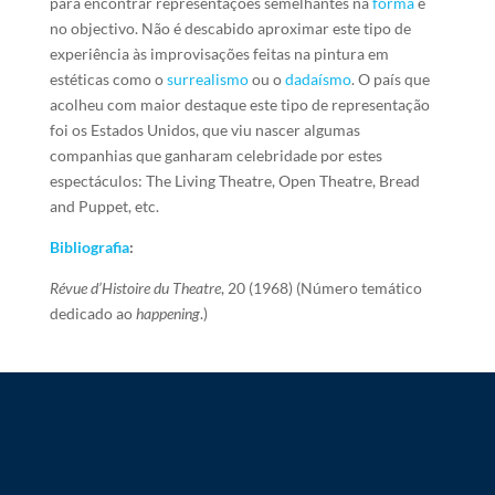
para encontrar representações semelhantes na
forma
e
no objectivo. Não é descabido aproximar este tipo de
experiência às improvisações feitas na pintura em
estéticas como o
surrealismo
ou o
dadaísmo
. O país que
acolheu com maior destaque este tipo de representação
foi os Estados Unidos, que viu nascer algumas
companhias que ganharam celebridade por estes
espectáculos: The Living Theatre, Open Theatre, Bread
and Puppet, etc.
Bibliografia
:
Révue d’Histoire du Theatre
, 20 (1968) (Número temático
dedicado ao
happening
.)