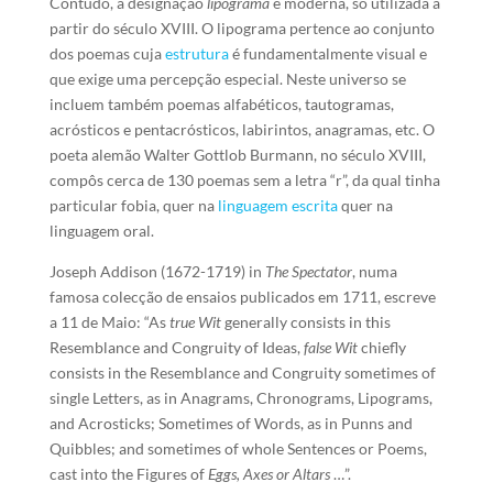
Contudo, a designação
lipograma
é moderna, só utilizada a
partir do século XVIII. O lipograma pertence ao conjunto
dos poemas cuja
estrutura
é fundamentalmente visual e
que exige uma percepção especial. Neste universo se
incluem também poemas alfabéticos, tautogramas,
acrósticos e pentacrósticos, labirintos, anagramas, etc. O
poeta alemão Walter Gottlob Burmann, no século XVIII,
compôs cerca de 130 poemas sem a letra “r”, da qual tinha
particular fobia, quer na
linguagem
escrita
quer na
linguagem oral.
Joseph Addison (1672-1719) in
The Spectator
, numa
famosa colecção de ensaios publicados em 1711, escreve
a 11 de Maio: “As
true Wit
generally consists in this
Resemblance and Congruity of Ideas,
false Wit
chiefly
consists in the Resemblance and Congruity sometimes of
single Letters, as in Anagrams, Chronograms, Lipograms,
and Acrosticks; Sometimes of Words, as in Punns and
Quibbles; and sometimes of whole Sentences or Poems,
cast into the Figures of
Eggs, Axes or Altars
…”.