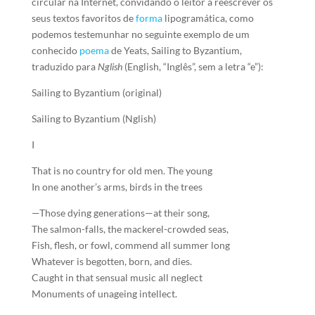
circular na Internet, convidando o leitor a reescrever os
seus textos favoritos de
forma
lipogramática, como
podemos testemunhar no seguinte exemplo de um
conhecido
poema
de Yeats, Sailing to Byzantium,
traduzido para
Nglish
(English, “Inglês”, sem a letra “e”):
Sailing to Byzantium (original)
Sailing to Byzantium (Nglish)
I
That is no country for old men. The young
In one another’s arms, birds in the trees
—Those dying generations—at their song,
The salmon-falls, the mackerel-crowded seas,
Fish, flesh, or fowl, commend all summer long
Whatever is begotten, born, and dies.
Caught in that sensual music all neglect
Monuments of unageing intellect.