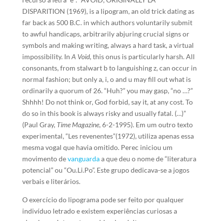
DISPARITION (1969), is a lipogram, an old trick dating as
far back as 500 B.C. in which authors voluntarily submit
to awful handicaps, arbitrarily abjuring crucial signs or
symbols and making writing, always a hard task, a virtual
impossibility. In
A Void
, this onus is particularly harsh. All
consonants, from stalwart b to languishing z, can occur in
normal fashion; but only a, i, o and u may fill out what is
ordinarily a quorum of 26. “Huh?” you may gasp, “no …?”
Shhhh! Do not think or, God forbid, say it, at any cost. To
do so in this book is always risky and usually fatal. (…)”
(Paul Gray,
Time Magazine
, 6-2-1995). Em um outro texto
experimental, “Les revenentes”(1972), utiliza apenas essa
mesma vogal que havia omitido. Perec iniciou um
movimento de
vanguarda
a que deu o nome de “literatura
potencial” ou “Ou.Li.Po”. Este grupo dedicava-se a jogos
verbais e literários.
O exercício do lipograma pode ser feito por qualquer
indivíduo letrado e existem experiências curiosas a