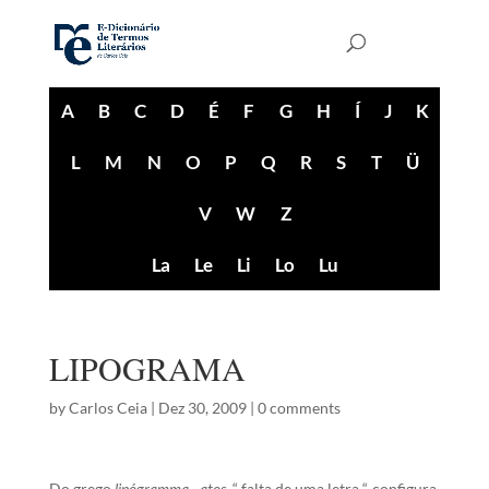
A
B
C
D
É
F
G
H
Í
J
K
L
M
N
O
P
Q
R
S
T
Ü
V
W
Z
La
Le
Li
Lo
Lu
LIPOGRAMA
by
Carlos Ceia
|
Dez 30, 2009
|
0 comments
Do grego
lipógramma, -atos
, “ falta de uma letra “, configura