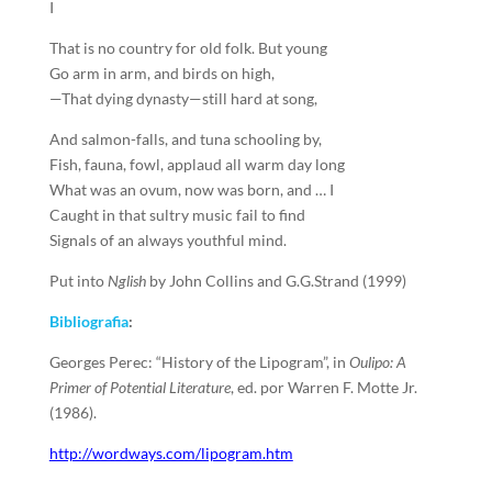
I
That is no country for old folk. But young
Go arm in arm, and birds on high,
—That dying dynasty—still hard at song,
And salmon-falls, and tuna schooling by,
Fish, fauna, fowl, applaud all warm day long
What was an ovum, now was born, and … I
Caught in that sultry music fail to find
Signals of an always youthful mind.
Put into
Nglish
by John Collins and G.G.Strand (1999)
Bibliografia
:
Georges Perec: “History of the Lipogram”, in
Oulipo: A
Primer of Potential Literature
, ed. por Warren F. Motte Jr.
(1986).
http://wordways.com/lipogram.htm