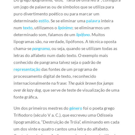
um jogo de palavras ou de símbolos que se utiliza para
puro divertimento poético ou para marcar um
determinado
estilo
. Se se eliminar uma
palavra
inteira
num
texto
, utilizamos o
lipónimo
; se eliminarmos um
determinado som, falamos de um
lipófono
. Muitos
lipogramas são, na verdade, lipófonos. A técnica oposta
chama-se
pangrama
, ou seja, quando se utilizam todas as
letras do alfabeto num dado texto. O exemplo mais
conhecido de pangrama talvez seja o padrão de
representação
das fontes de um programa de
processamento digital de texto, reconhecido
internacionalmente na frase:
The quick brown fox jumps
over de lazy dog
, que serve de teste de visualização de uma
fonte gráfica
.
Um dos primeiros mestres do
género
foi o poeta grego
Trifiodoro (século V a. C.), que escreveu uma Odisseia
lipogramática, “Destruição de Tróia”, eliminando em cada
um dos vinte e quatro cantos uma letra do alfabeto.