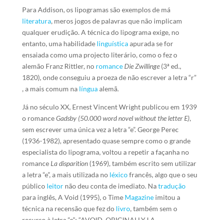
Para Addison, os lipogramas são exemplos de má
literatura
, meros jogos de palavras que não implicam
qualquer erudição. A técnica do lipograma exige, no
entanto, uma habilidade
linguística
apurada se for
ensaiada como uma projecto literário, como o fez o
alemão Franz Rittler, no
romance
Die Zwillinge
(3ª ed.,
1820), onde conseguiu a proeza de não escrever a letra “r”
, a mais comum na
língua
alemã.
Já no século XX, Ernest Vincent Wright publicou em 1939
o romance
Gadsby
(50.000 word novel without the letter E)
,
sem escrever uma única vez a letra “e”. George Perec
(1936-1982), apresentado quase sempre como o grande
especialista do lipograma, voltou a repetir a façanha no
romance
La disparition
(1969), também escrito sem utilizar
a letra “e”, a mais utilizada no
léxico
francês, algo que o seu
público
leitor
não deu conta de imediato. Na
tradução
para inglês, A Void (1995), o Time
Magazine
imitou a
técnica na recensão que fez do
livro
, também sem o
recurso à letra “e”: “AVOID, ORIGINALLY LA