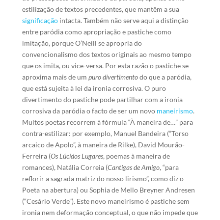
estilização de textos precedentes, que mantêm a sua
significação
intacta. Também não serve aqui a distinção
entre paródia como apropriação e pastiche como
imitação, porque O’Neill se apropria do
convencionalismo dos textos originais ao mesmo tempo
que os imita, ou vice-versa. Por esta razão o pastiche se
aproxima mais de um
puro divertimento
do que a paródia,
que está sujeita à lei da ironia corrosiva. O puro
divertimento do pastiche pode partilhar com a ironia
corrosiva da paródia o facto de ser um novo
maneirismo
.
Muitos poetas recorrem à fórmula “À maneira de…” para
contra-estilizar: por exemplo, Manuel Bandeira (“Torso
arcaico de Apolo”, à maneira de Rilke), David Mourão-
Ferreira (
Os Lúcidos Lugares
, poemas à maneira de
romances), Natália Correia (
Cantigas de Amigo
, “para
reflorir a sagrada matriz do nosso lirismo”, como diz o
Poeta na abertura) ou Sophia de Mello Breyner Andresen
(“Cesário Verde”). Este novo maneirismo é pastiche sem
ironia nem deformação conceptual, o que não impede que