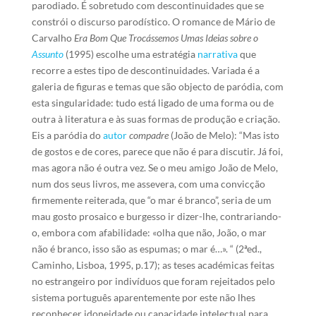
parodiado. É sobretudo com descontinuidades que se
constrói o discurso parodístico. O romance de Mário de
Carvalho
Era Bom Que Trocássemos Umas Ideias sobre o
Assunto
(1995) escolhe uma estratégia
narrativa
que
recorre a estes tipo de descontinuidades. Variada é a
galeria de figuras e temas que são objecto de paródia, com
esta singularidade: tudo está ligado de uma forma ou de
outra à literatura e às suas formas de produção e criação.
Eis a paródia do
autor
compadre
(João de Melo): “Mas isto
de gostos e de cores, parece que não é para discutir. Já foi,
mas agora não é outra vez. Se o meu amigo João de Melo,
num dos seus livros, me assevera, com uma convicção
firmemente reiterada, que “o mar é branco”, seria de um
mau gosto prosaico e burgesso ir dizer-lhe, contrariando-
o, embora com afabilidade: «olha que não, João, o mar
não é branco, isso são as espumas; o mar é…». “ (2ªed.,
Caminho, Lisboa, 1995, p.17); as teses académicas feitas
no estrangeiro por indivíduos que foram rejeitados pelo
sistema português aparentemente por este não lhes
reconhecer idoneidade ou capacidade intelectual para