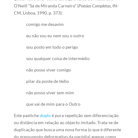
O’Neill “Sá de Miranda Carneiro” (
Poesias Completas
, IN-
CM, Lisboa, 1990, p. 373):
comigo me desavim
eu não sou eu nem sou o outro
sou posto em todo o perigo
sou qualquer coisa de intermédio
não posso viver comigo
pilar da ponte de tédio
não posso viver sem mim
que vai de mim para o Outro
Este pastiche
duplo
é pura repetição sem diferenciação
ou distância em relação ao objecto imitado. Trata-se de
duplicação que busca uma nova forma (o que é diferente
do pressuposto deformativo da paródia) apenas como