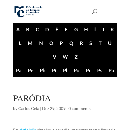
A
B
C
D
É
F
G
H
Í
J
K
L
M
N
O
P
Q
R
S
T
Ü
V
W
Z
Pa
Pe
Ph
Pí
Pl
Po
Pr
Ps
Pu
PARÓDIA
by
Carlos Ceia
|
Dez 29, 2009
|
0 comments
Em
definição
simples, a paródia, enquanto termo literário,