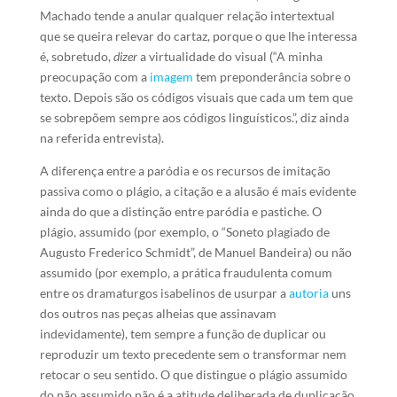
Machado tende a anular qualquer relação intertextual
que se queira relevar do cartaz, porque o que lhe interessa
é, sobretudo,
dizer
a virtualidade do visual (“A minha
preocupação com a
imagem
tem preponderância sobre o
texto. Depois são os códigos visuais que cada um tem que
se sobrepõem sempre aos códigos linguísticos.”, diz ainda
na referida entrevista).
A diferença entre a paródia e os recursos de imitação
passiva como o plágio, a citação e a alusão é mais evidente
ainda do que a distinção entre paródia e pastiche. O
plágio, assumido (por exemplo, o “Soneto plagiado de
Augusto Frederico Schmidt”, de Manuel Bandeira) ou não
assumido (por exemplo, a prática fraudulenta comum
entre os dramaturgos isabelinos de usurpar a
autoria
uns
dos outros nas peças alheias que assinavam
indevidamente), tem sempre a função de duplicar ou
reproduzir um texto precedente sem o transformar nem
retocar o seu sentido. O que distingue o plágio assumido
do não assumido não é a atitude deliberada de duplicação