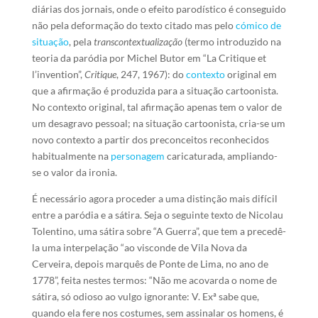
diárias dos jornais, onde o efeito parodístico é conseguido
não pela deformação do texto citado mas pelo
cómico de
situação
, pela
transcontextualização
(termo introduzido na
teoria da paródia por Michel Butor em “La Critique et
l’invention”,
Critique
, 247, 1967): do
contexto
original em
que a afirmação é produzida para a situação cartoonista.
No contexto original, tal afirmação apenas tem o valor de
um desagravo pessoal; na situação cartoonista, cria-se um
novo contexto a partir dos preconceitos reconhecidos
habitualmente na
personagem
caricaturada, ampliando-
se o valor da ironia.
É necessário agora proceder a uma distinção mais difícil
entre a paródia e a sátira. Seja o seguinte texto de Nicolau
Tolentino, uma sátira sobre “A Guerra”, que tem a precedê-
la uma interpelação “ao visconde de Vila Nova da
Cerveira, depois marquês de Ponte de Lima, no ano de
1778”, feita nestes termos: “Não me acovarda o nome de
sátira, só odioso ao vulgo ignorante: V. Exª sabe que,
quando ela fere nos costumes, sem assinalar os homens, é