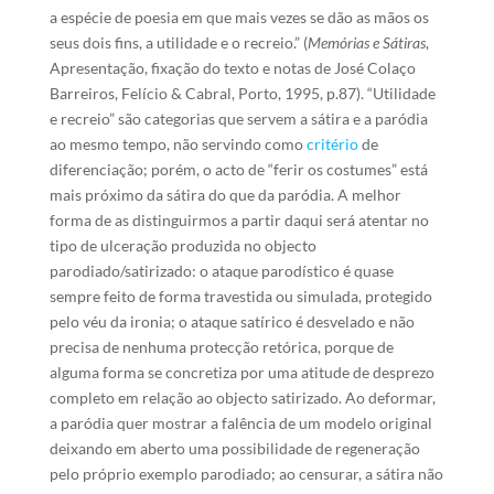
a espécie de poesia em que mais vezes se dão as mãos os
seus dois fins, a utilidade e o recreio.” (
Memórias e Sátiras
,
Apresentação, fixação do texto e notas de José Colaço
Barreiros, Felício & Cabral, Porto, 1995, p.87). “Utilidade
e recreio” são categorias que servem a sátira e a paródia
ao mesmo tempo, não servindo como
critério
de
diferenciação; porém, o acto de “ferir os costumes” está
mais próximo da sátira do que da paródia. A melhor
forma de as distinguirmos a partir daqui será atentar no
tipo de ulceração produzida no objecto
parodiado/satirizado: o ataque parodístico é quase
sempre feito de forma travestida ou simulada, protegido
pelo véu da ironia; o ataque satírico é desvelado e não
precisa de nenhuma protecção retórica, porque de
alguma forma se concretiza por uma atitude de desprezo
completo em relação ao objecto satirizado. Ao deformar,
a paródia quer mostrar a falência de um modelo original
deixando em aberto uma possibilidade de regeneração
pelo próprio exemplo parodiado; ao censurar, a sátira não