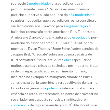
sobreveio à
modernidade
foi a paródia crítica e
profundamente irónica? Penso haver uma forma de
pastiche que serve o lado apolíneo do
pós-modernismo
,
se quisermos aceitar que a paródia corrosiva constitua o
seu lado dionisíaco. Convoco para a
argumentação
o
bailarino-coreógrafo norte-americano Billy T. Jones e a
Arnie Zane Dance Company, autores do
espectáculo
pós-
moderno do pastiche como “Still/Here”, “Ballad” sobre
poemas de Dylan Thomas, “Some Songs” sobre canções de
Jacques Brel, “Ursonate” sobre um poema dadaísta de
Kurt Schwitters. “Still/Here” é uma
obra
especular de
muitos traumas e crises da sociedade pós-moderna: trata-
se de um espectáculo sobre o sofrimento humano,
inspirado no exemplo do malogrado amante de Billy T.
Jones e na própria experiência seropositiva do dançarino.
Esta obra originou uma
polémica
internacional sobre a
essência da arte aí representada, ao ponto de provocar no
seu criador um desabafo solipsista significativo, em
conferência
de imprensa em Avignon: “É difícil continuar