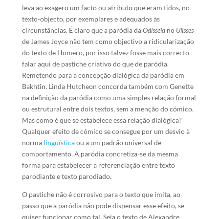
leva ao exagero um facto ou atributo que eram tidos, no
texto-objecto, por exemplares e adequados às
circunstâncias. É claro que a paródia da
Odisseia
no
Ulisses
de James Joyce não tem como objectivo a ridicularização
do texto de Homero, por isso talvez fosse mais correcto
falar aqui de pastiche criativo do que de paródia.
Remetendo para a concepção dialógica da paródia em
Bakhtin, Linda Hutcheon concorda também com Genette
na definição da paródia como uma simples relação formal
ou estrutural entre dois textos, sem a menção do cómico.
Mas como é que se estabelece essa relação dialógica?
Qualquer efeito de cómico se consegue por um desvio à
norma
linguística
ou a um padrão universal de
comportamento. A paródia concretiza-se da mesma
forma para estabelecer a referenciação entre texto
parodiante e texto parodiado.
O pastiche não é corrosivo para o texto que imita, ao
passo que a paródia não pode dispensar esse efeito, se
quiser funcionar como tal. Seja o texto de Alexandre