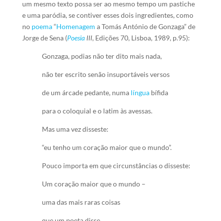
um mesmo texto possa ser ao mesmo tempo um pastiche
e uma paródia, se contiver esses dois ingredientes, como
no
poema
“
Homenagem
a Tomás António de Gonzaga” de
Jorge de Sena (
Poesia
III
, Edições 70, Lisboa, 1989, p.95):
Gonzaga, podias não ter dito mais nada,
não ter escrito senão insuportáveis versos
de um árcade pedante, numa
língua
bífida
para o coloquial e o latim às avessas.
Mas uma vez disseste:
“eu tenho um coração maior que o mundo”.
Pouco importa em que circunstâncias o disseste:
Um coração maior que o mundo –
uma das mais raras coisas
que um poeta disse.