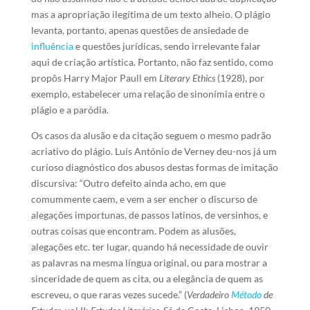
mas a apropriação ilegítima de um texto alheio. O plágio
levanta, portanto, apenas questões de ansiedade de
influência
e questões jurídicas, sendo irrelevante falar
aqui de criação artística. Portanto, não faz sentido, como
propôs Harry Major Paull em
Literary Ethics
(1928), por
exemplo, estabelecer uma relação de sinonímia entre o
plágio e a paródia.
Os casos da alusão e da citação seguem o mesmo padrão
acriativo do plágio. Luís António de Verney deu-nos já um
curioso diagnóstico dos abusos destas formas de imitação
discursiva: “Outro defeito ainda acho, em que
comummente caem, e vem a ser encher o discurso de
alegações importunas, de passos latinos, de versinhos, e
outras coisas que encontram. Podem as alusões,
alegações etc. ter lugar, quando há necessidade de ouvir
as palavras na mesma língua original, ou para mostrar a
sinceridade de quem as cita, ou a elegância de quem as
escreveu, o que raras vezes sucede.” (
Verdadeiro
Método
de