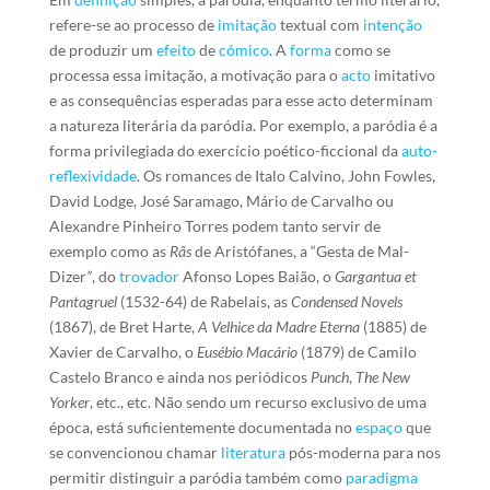
refere-se ao processo de
imitação
textual com
intenção
de produzir um
efeito
de
cómico
. A
forma
como se
processa essa imitação, a motivação para o
acto
imitativo
e as consequências esperadas para esse acto determinam
a natureza literária da paródia. Por exemplo, a paródia é a
forma privilegiada do exercício poético-ficcional da
auto-
reflexividade
. Os romances de Italo Calvino, John Fowles,
David Lodge, José Saramago, Mário de Carvalho ou
Alexandre Pinheiro Torres podem tanto servir de
exemplo como as
Rãs
de Aristófanes, a “Gesta de Mal-
Dizer
”
, do
trovador
Afonso Lopes Baião, o
Gargantua et
Pantagruel
(1532-64) de Rabelais, as
Condensed Novels
(1867), de Bret Harte,
A Velhice da Madre Eterna
(1885) de
Xavier de Carvalho, o
Eusébio Macário
(1879) de Camilo
Castelo Branco e ainda nos periódicos
Punch
,
The New
Yorker
, etc., etc. Não sendo um recurso exclusivo de uma
época, está suficientemente documentada no
espaço
que
se convencionou chamar
literatura
pós-moderna para nos
permitir distinguir a paródia também como
paradigma