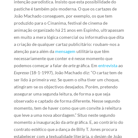
intenção parodística. Insisto que esta possibilidade do
pastiche é também pós-moderna. O que os cartazes de
João Machado conseguem, por exemplo, os que tem
produzido para o Cinanima, festival de cinema de
animação organizado há 21 anos em Espinho, ultrapassam
em muito a mera lógica comercial ou informativa que dita
a criação de qualquer cartaz publicitário: roubam-nos a
atenção para além da
mensagem
utilitária que têm
necessariamente que conter e é nesse momento que
podemos começar a falar de
arte
gráfica. Em
entrevista
ao
Expresso
(18-1-1997), João Machado diz: “O cartaz tem de
ser lido à primeira vez. Se quem o olha tiver um choque,
atingiram-se os objectivos desejados. Porém, pretendo
assegurar uma segunda leitura, de forma a que seja
observado e captado de forma diferente. Nesse segundo
momento, tem de haver como que um convite à releitura
que leve a uma nova abordagem.” Situo neste segundo
momento a inauguração da
arte
gráfica. E, ao contrário do
contrato estético que a dança de Billy T. Jones procura
estabelecer com a textualidade literária, o design de João