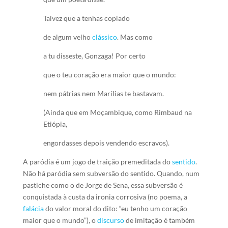
Talvez que a tenhas copiado
de algum velho
clássico
. Mas como
a tu disseste, Gonzaga! Por certo
que o teu coração era maior que o mundo:
nem pátrias nem Marílias te bastavam.
(Ainda que em Moçambique, como Rimbaud na
Etiópia,
engordasses depois vendendo escravos).
A paródia é um jogo de traição premeditada do
sentido
.
Não há paródia sem subversão do sentido. Quando, num
pastiche como o de Jorge de Sena, essa subversão é
conquistada à custa da ironia corrosiva (no poema, a
falácia
do valor moral do dito: “eu tenho um coração
maior que o mundo”), o
discurso
de imitação é também