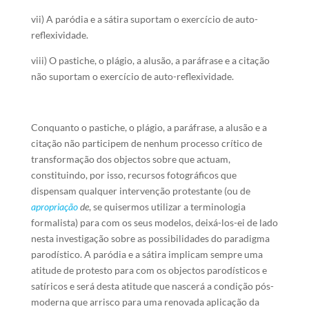
vii) A paródia e a sátira suportam o exercício de auto-
reflexividade.
viii) O pastiche, o plágio, a alusão, a paráfrase e a citação
não suportam o exercício de auto-reflexividade.
Conquanto o pastiche, o plágio, a paráfrase, a alusão e a
citação não participem de nenhum processo crítico de
transformação dos objectos sobre que actuam,
constituindo, por isso, recursos fotográficos que
dispensam qualquer intervenção protestante (ou de
apropriação
de
, se quisermos utilizar a terminologia
formalista) para com os seus modelos, deixá-los-ei de lado
nesta investigação sobre as possibilidades do paradigma
parodístico. A paródia e a sátira implicam sempre uma
atitude de protesto para com os objectos parodísticos e
satíricos e será desta atitude que nascerá a condição pós-
moderna que arrisco para uma renovada aplicação da