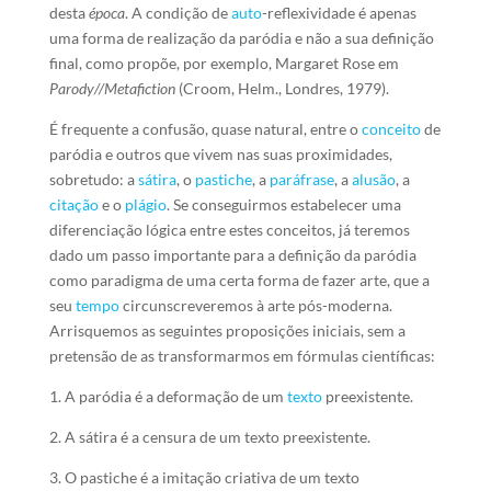
desta
época
. A condição de
auto
-reflexividade é apenas
uma forma de realização da paródia e não a sua definição
final, como propõe, por exemplo, Margaret Rose em
Parody//Metafiction
(Croom, Helm., Londres, 1979).
É frequente a confusão, quase natural, entre o
conceito
de
paródia e outros que vivem nas suas proximidades,
sobretudo: a
sátira
, o
pastiche
, a
paráfrase
, a
alusão
, a
citação
e o
plágio
. Se conseguirmos estabelecer uma
diferenciação lógica entre estes conceitos, já teremos
dado um passo importante para a definição da paródia
como paradigma de uma certa forma de fazer arte, que a
seu
tempo
circunscreveremos à arte pós-moderna.
Arrisquemos as seguintes proposições iniciais, sem a
pretensão de as transformarmos em fórmulas científicas:
1. A paródia é a deformação de um
texto
preexistente.
2. A sátira é a censura de um texto preexistente.
3. O pastiche é a imitação criativa de um texto