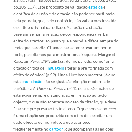
Estudar
, vol.II:
Estudos Literários
, Sá da Costa, Lisboa, 1950,
pp.106-107). Este propósito de validação
estética
e
científica da alusão e da citação não pode ser partilhado
pela paródia, que, pelo contrário, não valida mas invalida
o sentido original parodiado. A alusão e a citação
baseiam-se numa relação de correspondência verbal
entre dois textos, ao passo que a paródia difere sempre do
texto que parodia. Citamos para comprovar um ponto
forte, parodiamos para mostrar uma fraqueza. Margaret
Rose, em
Parody//Metafiction
, define paródia como “uma
citação crítica de
linguagem
literária pré-formada com
efeito de cómico” (p.59). Linda Hutcheon mostrou já que
esta
enunciação
não se ajusta à definição moderna de
paródia (v.
A Theory of Parody
, p.41), pela razão maior de
esta exigir sempre distanciação em relação ao texto-
objecto, o que não acontece no caso da citação, que deve
ficar sempre presa ao texto citado. O que pode acontecer
é uma citação ser produzida com o fim de parodiar um
dado objecto ou indivíduo, o que acontece
frequentemente no
cartoon
. que acompanha as edições