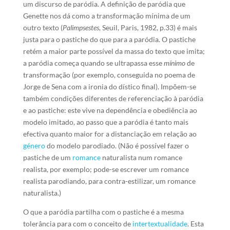
um discurso de paródia. A definição de paródia que
Genette nos dá como a transformação mínima de um
outro texto (
Palimpsestes
, Seuil, Paris, 1982, p.33) é mais
justa para o pastiche do que para a paródia. O pastiche
retém a maior parte possível da massa do texto que imita;
a paródia começa quando se ultrapassa esse
mínimo
de
transformação (por exemplo, conseguida no poema de
Jorge de Sena com a ironia do dístico final). Impõem-se
também condições diferentes de referenciação à paródia
e ao pastiche: este vive na dependência e obediência ao
modelo imitado, ao passo que a paródia é tanto mais
efectiva quanto maior for a distanciação em relação ao
género
do modelo parodiado. (Não é possível fazer o
pastiche de um
romance
naturalista num romance
realista, por exemplo; pode-se escrever um romance
realista parodiando, para contra-estilizar, um romance
naturalista.)
O que a paródia partilha com o pastiche é a mesma
tolerância para com o conceito de
intertextualidade
. Esta