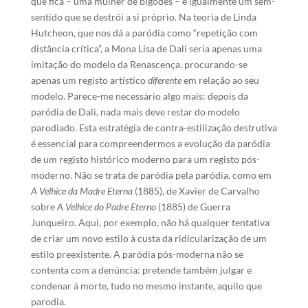
que fica – uma mulher de bigodes – é igualmente um sem-
sentido que se destrói a si próprio. Na teoria de Linda
Hutcheon, que nos dá a paródia como “repetição com
distância crítica”, a Mona Lisa de Dali seria apenas uma
imitação do modelo da Renascença, procurando-se
apenas um registo artístico
diferente
em relação ao seu
modelo. Parece-me necessário algo mais: depois da
paródia de Dali, nada mais deve restar do modelo
parodiado. Esta estratégia de contra-estilização destrutiva
é essencial para compreendermos a evolução da paródia
de um registo histórico moderno para um registo pós-
moderno. Não se trata de paródia pela paródia, como em
A Velhice da Madre Eterna
(1885), de Xavier de Carvalho
sobre
A Velhice do Padre Eterno
(1885) de Guerra
Junqueiro. Aqui, por exemplo, não há qualquer tentativa
de criar um novo estilo à custa da ridicularização de um
estilo preexistente. A paródia pós-moderna não se
contenta com a denúncia: pretende também julgar e
condenar à morte, tudo no mesmo instante, aquilo que
parodia.