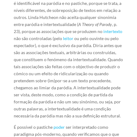
é identificável na paródia e no pastiche, porque se trata, a
níveis diferentes, de sobreposição de textos em relação a
outros. Linda Hutcheon não aceita qualquer sinonímia
entre paródia e intertextualidade (
A Theory of Parody
, p.
23), porque as associações que se produzem no
intertexto
não são controladas (pelo
leitor
ou pelo ouvinte ou pelo
espectador), o que é exclusivo da paródia. Diria antes que
são as associações textuais, arbitrárias ou construídas,
que constituem o fenómeno da intertextualidade. Quando
tais associações são feitas com o objectivo de produzir o
cómico ou um efeito de ridicularização ou quando
pretendem sobre-(im)por-se a um texto precedente,
chegamos ao limiar da paródia. A intertextualidade pode
ser vista, deste modo, como a condição de partida da
formação da paródia e não um seu sinónimo, ou seja, por
outras palavras, a intertextualidade é uma condição
necessária da paródia mas não a sua definição estrutural.
É possível o pastiche
poder
ser interpretado como
paradigma pós-moderno, quando verificamos que o que