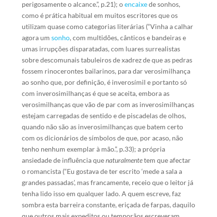
perigosamente o alcance.”, p.21); o
encaixe
de sonhos,
como é prática habitual em muitos escritores que os
utilizam quase como categorias literárias (“Vinha a calhar
agora um
sonho
, com multidões, cânticos e bandeiras e
umas irrupções disparatadas, com luares surrealistas
sobre descomunais tabuleiros de xadrez de que as pedras
fossem rinocerontes bailarinos, para dar verosimilhança
ao sonho que, por definição, é inverosímil e portanto só
com inverosimilhanças é que se aceita, embora as
verosimilhanças que vão de par com as inverosimilhanças
estejam carregadas de sentido e de piscadelas de olhos,
quando não são as inverosimilhanças que batem certo
com os dicionários de símbolos de que, por acaso, não
tenho nenhum exemplar à mão.”, p.33); a própria
ansiedade de influência que
naturalmente
tem que afectar
o romancista (“Eu gostava de ter escrito ‘mede a sala a
grandes passadas’, mas francamente, receio que o leitor já
tenha lido isso em qualquer lado. A quem escreve, faz
sombra esta barreira constante, eriçada de farpas, daquilo
que outros mais expeditos ou temporãos escreveram