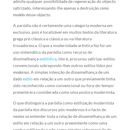
admite qualquer possibilidade de regeneração do objecto
satirizado, interessando-lhe apenas a destruição
como
modelo
desse objecto.
A paródia não é certamente uma categoria moderna em
exclusivo, pois é localizável em muitos textos da literatura
grega pré-clássica e clássica ou na literatura
trovadoresca. O que a modernidade artística fez foi um
uso sistemático da paródia como recurso de
dissimelhança
estilística
, isto é, procurou satirizar estilos
convencionais sobrepondo-lhes outros estilos tidos por
modernos
. A simples intenção de dissemelhança de um
dado
estilo
em relação a um outro que previamente tinha
sido reconhecido como convencional ou fora-do-tempo-
presente era considerada como uma postura modernista.
O que distinguirá a paródia como estilização modernista
da paródia dos discursos pós-modernos é o facto de
nestes se entender toda a relação de dissemelhança de um
estilo em relação a um outro preexistente como uma
contra-estilização e não como simples sobreposição de