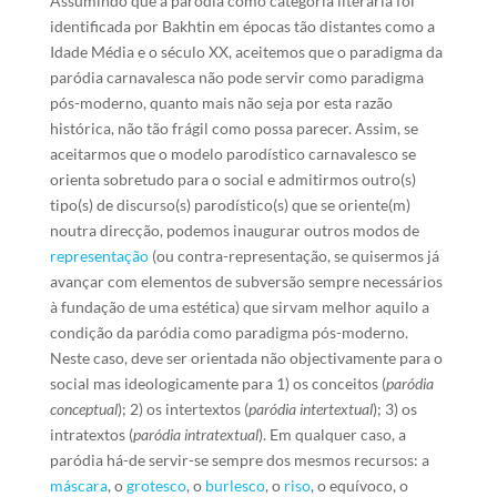
Assumindo que a paródia como categoria literária foi
identificada por Bakhtin em épocas tão distantes como a
Idade Média e o século XX, aceitemos que o paradigma da
paródia carnavalesca não pode servir como paradigma
pós-moderno, quanto mais não seja por esta razão
histórica, não tão frágil como possa parecer. Assim, se
aceitarmos que o modelo parodístico carnavalesco se
orienta sobretudo para o social e admitirmos outro(s)
tipo(s) de discurso(s) parodístico(s) que se oriente(m)
noutra direcção, podemos inaugurar outros modos de
representação
(ou contra-representação, se quisermos já
avançar com elementos de subversão sempre necessários
à fundação de uma estética) que sirvam melhor aquilo a
condição da paródia como paradigma pós-moderno.
Neste caso, deve ser orientada não objectivamente para o
social mas ideologicamente para 1) os conceitos (
paródia
conceptual
); 2) os intertextos (
paródia intertextual
); 3) os
intratextos (
paródia intratextual
). Em qualquer caso, a
paródia há-de servir-se sempre dos mesmos recursos: a
máscara
, o
grotesco
, o
burlesco
, o
riso
, o equívoco, o