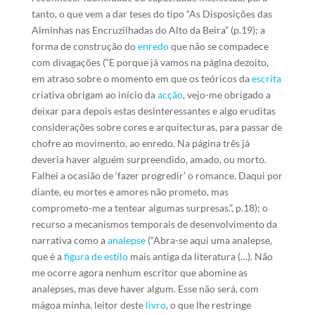
tanto, o que vem a dar teses do tipo “As Disposições das
Alminhas nas Encruzilhadas do Alto da Beira” (p.19); a
forma de construção do
enredo
que não se compadece
com divagações (“E porque já vamos na página dezoito,
em atraso sobre o momento em que os teóricos da
escrita
criativa obrigam ao início da
acção
, vejo-me obrigado a
deixar para depois estas desinteressantes e algo eruditas
considerações sobre cores e arquitecturas, para passar de
chofre ao movimento, ao enredo. Na página três já
deveria haver alguém surpreendido, amado, ou morto.
Falhei a ocasião de ‘fazer progredir’ o romance. Daqui por
diante, eu mortes e amores não prometo, mas
comprometo-me a tentear algumas surpresas.”, p.18); o
recurso a mecanismos temporais de desenvolvimento da
narrativa como a
analepse
(“Abra-se aqui uma analepse,
que é a
figura de estilo
mais antiga da literatura (…). Não
me ocorre agora nenhum escritor que abomine as
analepses, mas deve haver algum. Esse não será, com
mágoa minha, leitor deste
livro
, o que lhe restringe