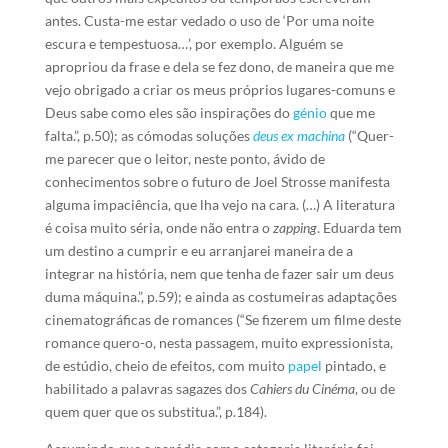
antes. Custa-me estar vedado o uso de ‘Por uma noite
escura e tempestuosa…’, por exemplo. Alguém se
apropriou da frase e dela se fez dono, de maneira que me
vejo obrigado a criar os meus próprios lugares-comuns e
Deus sabe como eles são inspirações do
génio
que me
falta.”, p.50); as cómodas soluções
deus ex machina
(“Quer-
me parecer que o leitor, neste ponto, ávido de
conhecimentos sobre o futuro de Joel Strosse manifesta
alguma impaciência, que lha vejo na cara. (…) A literatura
é coisa muito séria, onde não entra o
zapping
. Eduarda tem
um destino a cumprir e eu arranjarei maneira de a
integrar na história, nem que tenha de fazer sair um deus
duma máquina.”, p.59); e ainda as costumeiras adaptações
cinematográficas de romances (“Se fizerem um filme deste
romance quero-o, nesta passagem, muito expressionista,
de estúdio, cheio de efeitos, com muito
papel
pintado, e
habilitado a palavras sagazes dos
Cahiers du Cinéma
, ou de
quem quer que os substitua.”, p.184).