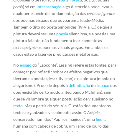
poesis
) só em
interpretação
algo distorcida pode levar a
qualquer espécie de fundamentação das
carmina figurata
,
dos poemas visuaus que povoaram a Idade-Média.
Também o dito do poeta Simónides (IV-V a. C.) de que a
pintura deverá ser uma
poesia
silenciosa, e a poesia uma
pintura falante, não fundamenta teoricamente as
technopaignia
os poemas visuais gregos. Em ambos os
casos estão a fazer-se predicações metafóricas.
No
ensaio
do “Laoconte”, Lessing refere estas fontes, para
começar por reflectir sobre os efeitos negativos que
tiveram na poesia (descritivismo) e na pintura (mania do
alegorismo). Procede depois à
delimitação
do
espaço
dos
dois
media
(de certo modo antecipando Mcluhan), sem
que se vislumbre qualquer postulação de visualismo no
texto
. Mas a partir do séc. V a. C. estão documentados
textos organizados visualmente, assim
O Acéfalo
,
conservado num dos “Papiros mágicos”: uma
figura
humana com cabeça de cobra, um ramo de louro das