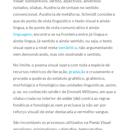
Visual
: substantivos, verbos, adjectivos, advérbios
isolados, sílabas. Ausência de sintaxe no sentido
convencional. Ausência de metáforas. Schmidt considera
que do ponto de vista linguístico o texto visual é ainda-
língua, e do ponto de vista comunicativo é ainda-
linguagem
; encontra-se na fronteira entre já-língua e
ainda-língua, já-sentido e ainda-sentido, ou seja, o texto
visual opera a nível meta-
semântica
, não argumentando
nem demonstrando, mas sim
mostrando
o sentido.
No limite, o poema visual opera com toda a espécie de
recursos retóricos de iteração,
gradação
e cruzamento e
procede a quebras do estatuto grafético, grafémico,
morfológico e fonológico das unidades linguísticas, assim,
p. ex. no conhecido
sol-die-r
de Emmett Williams, em que a
sílaba criada no interior de
soldier
(
die
) contra as regras
fonéticas e fonológicas nem precisava (a não ser por
reforço visual) de estar destacada a vermelho-sangue.
São incontáveis os processos utilizados na
Poesia Visual
:
serialismo, minimalismo, caligrafias, heterografias,