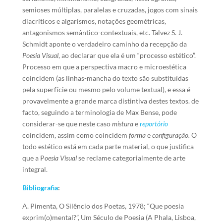
semioses múltiplas, paralelas e cruzadas, jogos com sinais
diacríticos e algarismos, notações geométricas,
antagonismos semântico-contextuais, etc. Talvez S. J.
Schmidt aponte o verdadeiro caminho da recepção da
Poesia Visual
, ao declarar que ela é um “processo estético”.
Processo em que a perspectiva macro e microestética
coincidem (as linhas-mancha do texto são substituídas
pela superfície ou mesmo pelo volume textual), e essa é
provavelmente a grande marca distintiva destes textos. de
facto, seguindo a terminologia de Max Bense, pode
considerar-se que neste caso
mistura
e
reportório
coincidem, assim como coincidem
forma
e
configuração.
O
todo estético está em cada parte material, o que
justifica
que
a
P
oesia Visual
se reclame categorialmente de arte
integral.
Bibliografia
:
A. Pimenta, O Silêncio dos Poetas, 1978; “Que poesia
exprim(o)mental?”, Um Século de Poesia (A Phala, Lisboa,