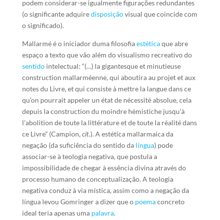
podem considerar-se igualmente figurações redundantes
(o significante adquire
disposição
visual que coincide com
o significado).
Mallarmé é o iniciador duma filosofia
estética
que abre
espaço a texto que vão além do visualismo recreativo do
sentido
intelectual: “(…) la gigantesque et minutieuse
construction mallarméenne, qui aboutira au projet et aux
notes du Livre, et qui consiste à mettre la langue dans ce
qu’on pourrait appeler un état de nécessité absolue, cela
depuis la construction du moindre hémistiche jusqu’à
l’abolition de toute la littérature et de toute la réalité dans
ce Livre” (Campion,
cit
.). A estética mallarmaica da
negação (da suficiência do sentido da
língua
) pode
associar-se à teologia negativa, que postula a
impossibilidade de chegar à essência divina através do
processo humano de conceptualização. A teologia
negativa conduz à via mística, assim como a negação da
língua levou Gomringer a dizer que o
poema
concreto
ideal teria apenas uma
palavra
.