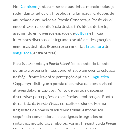
No
Dadaísmo
juntaram-se as duas linhas mencionadas (a
redundante lúdica e a filosófica mallarmaica) e, depois de
anunciada e enunciada a Poesia Concreta, a
Poesia Visual
encontra-se na confluência destas três ideias de texto,
assumindo em diversos espaços de
cultura
e língua
interesses diversos, e integrando-se até em designações
genéricas distintas (Poesia experimental,
Literatura
de
vanguarda
, entre outras).
Para S. J. Schmidt, a
Poesia Visual
é o espanto do falante
perante a própria língua, concretizado em evento estético
na frágil fronteira entre percepção óptica e
linguística
.
Gappamyr distingue a poesia discursiva da poesia visual
através dalguns tópicos. Ponto de partida dapoeisa
discursiva: percepções, experiências, lembranças. Ponto
de partida da
Poesia Visual
: conceitos e signos. Forma
linguística da poesia discursiva: frases, estrofes em
sequência convencional, paradigmas integrados no
sintagma, metáforas, símbolos. Forma linguística da
Poesia