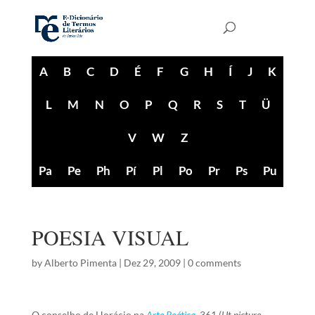
A
B
C
D
É
F
G
H
Í
J
K
L
M
N
O
P
Q
R
S
T
Ü
V
W
Z
Pa
Pe
Ph
Pí
Pl
Po
Pr
Ps
Pu
POESIA VISUAL
by
Alberto Pimenta
|
Dez 29, 2009
|
0 comments
O conselho de Horácio na
Arte Poética
, 361 (
Ut picture