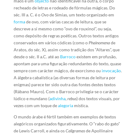
mãos e um
objecto
não identificável na outra, o corpo
recheado de letras e rodeado de fórmulas mágicas. Do
séc. III a. C. é o
Ovo
de Símias, um texto organizado em
forma
de ovo, com várias cascas de leitura, que se
descreve a si mesmo como “ovo de rouxinol”, ou seja,
como depósito de regras poéticas. Outros textos antigos
conservados em vários códices (como o
Phainomena
de
Aratos, do séc. X), assim como tradição dos “Altares”, que
desde o séc. II a.C. até ao
Barroco
existem em profusão,
apontam para uma figuração redundantes do texto, quase
sempre com carácter mágico, de exorcismo ou
invocação
.
A álgebra cabalística (as diversas formas de leitura por
enigmas) parece ter sido outra das fontes destes textos
(Rábano Mauro). Com o Barroco privilegia-se o carácter
lúdico e mundano (
adivinha
,
rebus
) dos textos visuais, por
vezes com um toque de
alegoria
mística.
O mundo árabe é fértil também em exemplos de textos
alegóricos organizados figurativamente. O “rabo do gato”
de Lewis Carroll, e ainda os
Caligramas
de Apollinaire