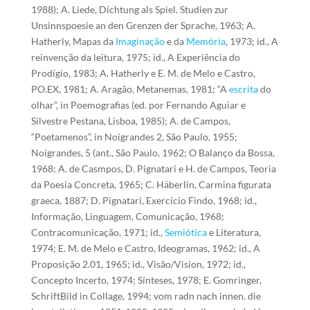
1988); A. Liede, Dichtung als Spiel. Studien zur
Unsinnspoesie an den Grenzen der Sprache, 1963; A.
Hatherly, Mapas da
Imaginação
e da
Memória
, 1973; id., A
reinvenção da leitura, 1975; id., A Experiência do
Prodígio, 1983; A. Hatherly e E. M. de Melo e Castro,
PO.EX, 1981; A. Aragão, Metanemas, 1981; “A
escrita
do
olhar”, in Poemografias (ed. por Fernando Aguiar e
Silvestre Pestana, Lisboa, 1985); A. de Campos,
“Poetamenos”, in Noigrandes 2, São Paulo, 1955;
Noigrandes, 5 (ant., São Paulo, 1962; O Balanço da Bossa,
1968; A. de Casmpos, D. Pignatari e H. de Campos, Teoria
da Poesia Concreta, 1965; C. Häberlin, Carmina figurata
graeca, 1887; D. Pignatari, Exercício Findo, 1968; id.,
Informação, Linguagem, Comunicação, 1968;
Contracomunicação, 1971; id.,
Semiótica
e Literatura,
1974; E. M. de Melo e Castro, Ideogramas, 1962; id., A
Proposição 2.01, 1965; id., Visão/Vision, 1972; id.,
Concepto Incerto, 1974; Sínteses, 1978; E. Gomringer,
SchriftBild in Collage, 1994; vom radn nach innen. die