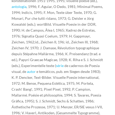
konstellationen 1951-1995, 1995; visuelle poesie (ed.),
antologia
, 1996; F. Aguiar, O Dedo, 1981; Minimal Poems,
1994; Indicis, 1995; F. Mon, Texte über Texte, 1970; G.
Monari, Pur che tutti ridano, 1973; G. Deisler e Jörg
Kowalski (eds.); wortBild. Visuelle Poesie in der DDR,
1990; H. de Campos, Âlea I, 1965; Xadrez de Estrelas,
1976; Signatia Quasi Coelum, 1979; H. Gappmayr,
Zeichen, 1962;id., Zeichen II, 196; id., Zeichen III, 1968;
Zeichen IV, 1970; J. Damase, Révolution typographique
depuis Stépahne Mallárme, 1966; K. Preisendanz (trad. e
ed.), Papyri Graecae Magicae, 1928; K. Riha e S. J. Schmidt
(eds.), Experimentelle texte (
série
de cadernos de Poesia
visual, de
autor
e temáticos, pub. em Siegen desde 1983);
K. P. Dencker, Text-Bilder. Visuelle Poesie international,
1972; M. Bense, Pequena Estética, 1975; M. Portela,
Crash! Bang!, 1991; Pixel Pixel, 1992; P. Campion,
Mallarmé. Poésie et philosophie, 1994; S. Tavares, Poesia
Gráfica, 1995); S. J. Schmidt, Sechs & Schatten, 1986;
Ästhetische Prozesse, 1971; U. Menzer, ER/SIE vexus I-VII,
1996; V. Haverl, Antikoden, (Gesammelte Typogramme),