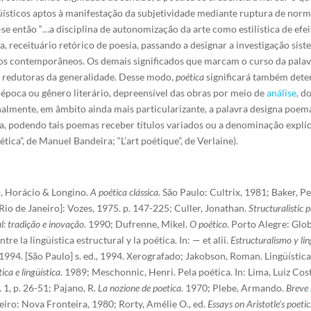
üísticos aptos à manifestação da subjetividade mediante ruptura de norm
a-se então “…a disciplina de autonomização da arte como estilística de efe
a, receituário retórico de poesia, passando a designar a investigação sist
ios contemporâneos. Os demais significados que marcam o curso da palav
 redutoras da generalidade. Desse modo,
poética
significará também dete
, época ou gênero literário, depreensível das obras por meio de
análise
, d
Finalmente, em âmbito ainda mais particularizante, a palavra designa po
a, podendo tais poemas receber títulos variados ou a denominação explíci
tica”, de Manuel Bandeira; “L’art poétique”, de Verlaine).
—, Horácio & Longino.
A poética clássica.
São Paulo: Cultrix, 1981; Baker, Pe
[Rio de Janeiro]: Vozes, 1975. p. 147-225; Culler, Jonathan.
Structuralistic p
l: tradição e inovação
. 1990; Dufrenne, Mikel.
O poético
. Porto Alegre: Glo
tre la lingüística estructural y la poética. In: — et alii.
Estructuralismo y lin
994. [São Paulo] s. ed., 1994. Xerografado; Jakobson, Roman. Lingüística 
ica e lingüística
. 1989; Meschonnic, Henri. Pela poética. In: Lima, Luiz Costa,
. 1, p. 26-51; Pajano, R.
La nozione de poetica
. 1970; Plebe, Armando.
Breve
neiro: Nova Fronteira, 1980; Rorty, Amélie O., ed.
Essays on Aristotle’s poetic