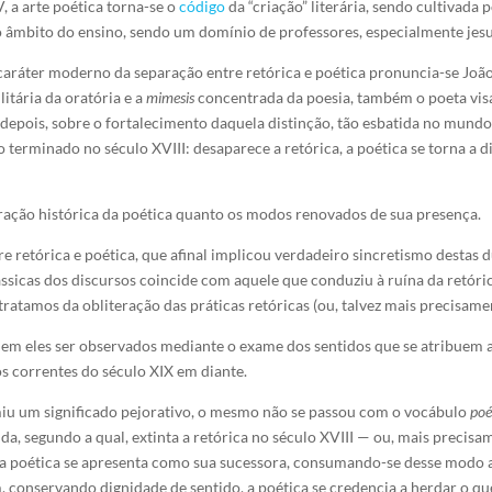
, a arte poética torna-se o
código
da “criação” literária, sendo cultivada p
ao âmbito do ensino, sendo um domínio de professores, especialmente jesu
aráter moderno da separação entre retórica e poética pronuncia-se João
litária da oratória e a
mimesis
concentrada da poesia, também o poeta visa
 depois, sobre o fortalecimento daquela distinção, tão esbatida no mundo 
 terminado no século XVIII: desaparece a retórica, a poética se torna a
eração histórica da poética quanto os modos renovados de sua presença.
e retórica e poética, que afinal implicou verdadeiro sincretismo destas d
ássicas dos discursos coincide com aquele que conduziu à ruína da retóri
tratamos da obliteração das práticas retóricas (ou, talvez mais precisamen
em eles ser observados mediante o exame dos sentidos que se atribuem
os correntes do século XIX em diante.
u um significado pejorativo, o mesmo não se passou com o vocábulo
poé
a, segundo a qual, extinta a retórica no século XVIII — ou, mais precisa
a poética se apresenta como sua sucessora, consumando-se desse modo a d
, conservando dignidade de sentido, a poética se credencia a herdar o qu