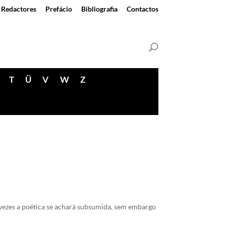
Redactores
Prefácio
Bibliografia
Contactos
T
Ü
V
W
Z
 vezes a poética se achará subsumida, sem embargo