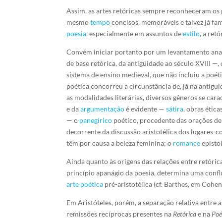
Assim, as artes retóricas sempre reconheceram os 
mesmo
tempo
concisos, memoráveis e talvez já fam
poesia
, especialmente em assuntos de
estilo
, a ret
Convém iniciar portanto por um levantamento analí
de base retórica, da antigüidade ao século XVIII —
sistema de ensino medieval, que não incluiu a poéti
poética concorreu a circunstância de, já na antigü
as modalidades literárias, diversos gêneros se car
e da
argumentação
é evidente —
sátira
, obras étic
— o
panegírico
poético, procedente das orações d
decorrente da discussão aristotélica dos lugares-
têm por causa a beleza feminina; o
romance
epistol
Ainda quanto às origens das relações entre retóric
princípio apanágio da poesia, determina uma confl
arte poética
pré-aristotélica (cf. Barthes, em Cohen 
Em Aristóteles, porém, a separação relativa entre as
remissões recíprocas presentes na
Retórica
e na
Poé