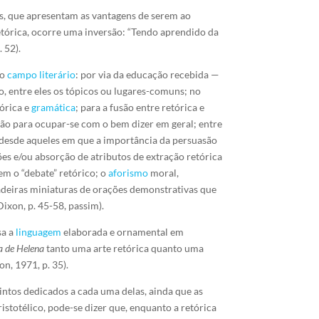
os, que apresentam as vantagens de serem ao
retórica, ocorre uma inversão: “Tendo aprendido da
. 52).
no
campo literário
: por via da educação recebida —
o, entre eles os tópicos ou lugares-comuns; no
tórica e
gramática
; para a fusão entre retórica e
asão para ocupar-se com o bem dizer em geral; entre
 desde aqueles em que a importância da persuasão
ções e/ou absorção de atributos de extração retórica
m o “debate” retórico; o
aforismo
moral,
adeiras miniaturas de orações demonstrativas que
Dixon, p. 45-58, passim).
sa a
linguagem
elaborada e ornamental em
a de Helena
tanto uma arte retórica quanto uma
on, 1971, p. 35).
stintos dedicados a cada uma delas, ainda que as
totélico, pode-se dizer que, enquanto a retórica