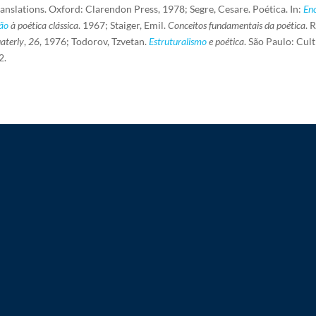
translations. Oxford: Clarendon Press, 1978; Segre, Cesare. Poética. In:
Enc
ção
à poética clássica
. 1967; Staiger, Emil.
Conceitos fundamentais da poética
. 
uaterly
,
26
, 1976; Todorov, Tzvetan.
Estruturalismo
e poética
. São Paulo: Cult
2.