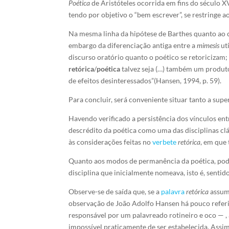
Poética
de Aristóteles ocorrida em fins do século XV
tendo por objetivo o “bem escrever”, se restringe 
Na mesma linha da hipótese de Barthes quanto ao c
embargo da diferenciação antiga entre a
mimesis
uti
discurso oratório quanto o poético se retoricizam;
retórica
/
poética
talvez seja (…) também um produto
de efeitos desinteressados”(Hansen, 1994, p. 59).
Para concluir, será conveniente situar tanto a sup
Havendo verificado a persistência dos vínculos entr
descrédito da poética como uma das disciplinas cl
às considerações feitas no
verbete
retórica
, em que 
Quanto aos modos de permanência da poética, pod
disciplina que inicialmente nomeava, isto é, sentid
Observe-se de saída que, se a
palavra
retórica
assumi
observação de João Adolfo Hansen há pouco referid
responsável por um palavreado rotineiro e oco — , 
impossível praticamente de ser estabelecida. Assim