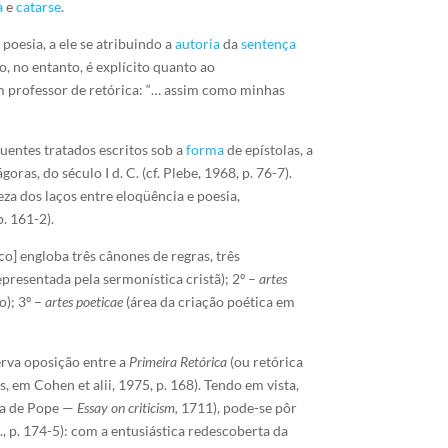
a
e
catarse
.
poesia, a ele se atribuindo a
autoria
da
sentença
, no entanto, é explícito quanto ao
m professor de retórica: “… assim como minhas
uentes tratados escritos sob a
forma
de epístolas, a
ras, do século I d. C. (cf. Plebe, 1968, p. 76-7).
eza dos laços entre eloqüência e poesia,
. 161-2).
co] engloba três cânones de regras, três
 representada pela sermonística cristã); 2º –
artes
o); 3º –
artes poeticae
(área da criação poética em
erva oposição entre a
Primeira Retórica
(ou retórica
, em Cohen et alii, 1975, p. 168). Tendo em vista,
 a de Pope —
Essay on criticism,
1711), pode-se pôr
, p. 174-5): com a entusiástica redescoberta da