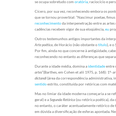
se ocupa sobretudo com
oratória
, raciocício e pe
Cícero, por sua vez, reconhecendo embora os pontos
que se tornou proverbial: “Nascimur poetae, fimus 
reconhecimento
da interpenetração entre as artes
cadências recebem vigor de sua eloqüência,
eu
prop
Outros testemunhos antigos importantes da interpe
Arte poética
, de Horácio (não obstante o
título
), e o
Por fim, ainda no que concerne à antigüidade, cabe 
reconhecendo no entanto as diferenças que separam a
Durante a idade média, domina a
identidade
entre 
artes
”(Barthes, em Cohen et alii 1975, p. 168): 1º-
ar
dictandi
(área da correspondência administrativa, 
sentido
estrito, constituída por retóricas com mat
Mas no limiar da idade moderna começaria a se refo
geral) e a
Segunda Retórica
(ou retórica poética), da
no entanto, o caráter acentuadamente retórico de t
em dúvida a diversificação de esferas apontada. Ne