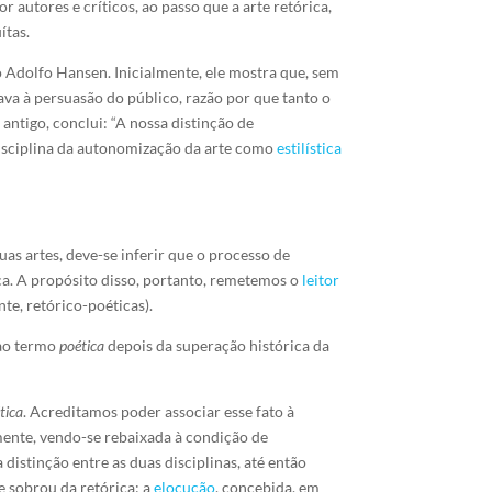
or autores e críticos, ao passo que a arte retórica,
ítas.
 Adolfo Hansen. Inicialmente, ele mostra que, sem
va à persuasão do público, razão por que tanto o
antigo, conclui: “A nossa distinção de
 disciplina da autonomização da arte como
estilística
uas artes, deve-se inferir que o processo de
ca. A propósito disso, portanto, remetemos o
leitor
te, retórico-poéticas).
 ao termo
poética
depois da superação histórica da
tica
. Acreditamos poder associar esse fato à
mente, vendo-se rebaixada à condição de
istinção entre as duas disciplinas, até então
e sobrou da retórica: a
elocução
, concebida, em