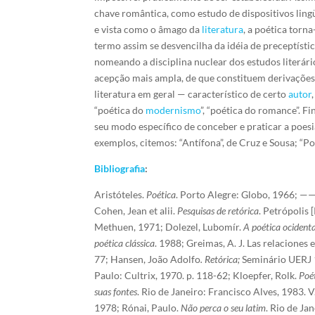
chave romântica, como estudo de dispositivos ling
e vista como o âmago da
literatura
, a poética torn
termo assim se desvencilha da idéia de preceptístic
nomeando a disciplina nuclear dos estudos literár
acepção mais ampla, de que constituem derivações
literatura em geral — característico de certo
autor
“poética do
modernismo
”, “poética do romance”. 
seu modo específico de conceber e praticar a poesi
exemplos, citemos: “Antífona”, de Cruz e Sousa; “Poé
Bibliografia
:
Aristóteles.
Poética
. Porto Alegre: Globo, 1966; —
Cohen, Jean et alii.
Pesquisas de retórica
. Petrópolis 
Methuen, 1971; Dolezel, Lubomír.
A poética ocidenta
poética clássica
. 1988; Greimas, A. J. Las relaciones en
77; Hansen, João Adolfo
.
Retórica;
Seminário UERJ 1
Paulo: Cultrix, 1970. p. 118-62; Kloepfer, Rolk.
Poét
suas fontes
. Rio de Janeiro: Francisco Alves, 1983. V
1978; Rónai, Paulo.
Não perca o seu latim
. Rio de Ja