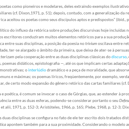
poetas como pioneiros e modelares, deles extraindo exemplos ilustrativ
iliares (cf. Dixon,1971, p. 51); depois, contudo, com a generalização da 
órica aceitou os poetas como seus discípulos aptos e predispostos” (ibid., p
tico do influxo da retórica sobre produções discursivas hoje incluídas 
, os escritores conduziram muitos elementos retóricos para a sua produçã
ca entre suas disciplinas, a posição da poesia no
trivium
oscilava entre re
idade, ter-se alargado o âmbito da primeira, que deixa de ater-se à persu
acterizam pela cooperação entre as duas disciplinas clássicas do
discurso
,
as, poemas didáticos, epistolografia —, até os que implicam certas adapta
emonstrativas; o
interlúdio
dramático e a peça de moralidade, que absorve
comuns e máximas; os poemas líricos, freqüentemente, por exemplo, verd
ar, de certo modo expansão do gênero retórico das cartas familiares (cf. 
a e poética, é comum se invocar o caso de Górgias, que, ao estender à pro
uência entre as duas esferas, podendo-se considerar portanto o seu
Defes
et alii, 1971, p. 152-3; Aristóteles, 1966, p. 165; Plebe, 1968, p. 12-3; Dix
 duas disciplinas se configura no fato de ele ter escrito dois tratados di
tica
apontem também para a sua proximidade. Considerando o modelo aris