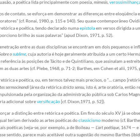
rsuasão, a poética lida principalmente com poesia,
mimesis
,
verossimilhanç
 de contato, se esforça em demonstrar as diferenças entre eloqüência e 
oratores” (cf. Ronai, 1980, p. 115 e 140). Seu quase contemporâneo Ovídio
 retórica e poética, tendo declarado numa
epístola
em versos dirigida a u
orciono brilho às suas palavras” (apud Dixon, 1971, p. 52).
netração entre as duas disciplinas se encontram em dois pequenos e infl
Sobre o
sublime
, cuja autoria é hoje geralmente atribuída a um certo Hermágo
referência às posições de Tácito e de Quintiliano, que assinalam a estreit
s duas artes (cf. Plebe, 1968, p. 71-2; Barthes, em Cohen et alii, 1975, p
retórica e poética, ou, em termos talvez mais precisos, o “… campo [retóri
tes sermocinandi
(área da retórica
stricto sensu
, isto é, arte oratória, então
impulsionada pela organização da administração pública sob Carlos Magn
éria adicional sobre
versificação
[cf. Dixon,1971, p. 52]).
rçar a distinção entre retórica e poética. Em fins do século XV já se obs
 qual teriam derivado as artes poéticas do
classicismo
moderno (cf. Barthes
ais poéticas (veja-se, por exemplo, a de Boileau —
L’art poétique
, 1674 — e
sse sentido, parece mais aceitável outra sugestão do mesmo Barthes (ibid.