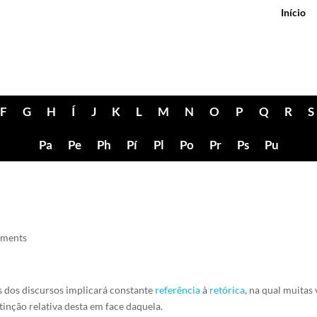
Início
F
G
H
Í
J
K
L
M
N
O
P
Q
R
S
Pa
Pe
Ph
Pí
Pl
Po
Pr
Ps
Pu
mments
s dos discursos implicará constante
referência
à
retórica
, na qual muitas
nção relativa desta em face daquela.