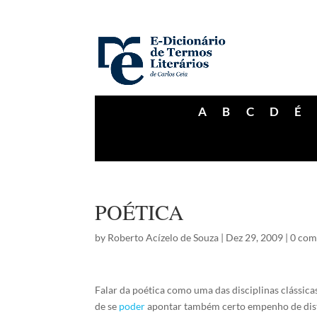
A
B
C
D
É
POÉTICA
by
Roberto Acízelo de Souza
|
Dez 29, 2009
|
0 co
Falar da poética como uma das disciplinas clássica
de se
poder
apontar também certo empenho de disti