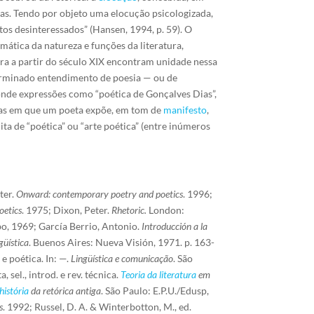
as. Tendo por objeto uma elocução psicologizada,
itos desinteressados” (Hansen, 1994, p. 59). O
emática da natureza e funções da literatura,
ra a partir do século XIX encontram unidade nessa
rminado entendimento de poesia — ou de
onde expressões como “poética de Gonçalves Dias”,
emas em que um poeta expõe, em tom de
manifesto
,
ta de “poética” ou “arte poética” (entre inúmeros
ter.
Onward: contemporary poetry and poetics
. 1996;
oetics
. 1975; Dixon, Peter.
Rhetoric.
London:
bo, 1969; García Berrio, Antonio.
Introducción a la
güística
. Buenos Aires: Nueva Visión, 1971. p. 163-
e poética. In: —.
Lingüística e comunicação
. São
 sel., introd. e rev. técnica.
Teoria da literatura
em
história
da retórica antiga
. São Paulo: E.P.U./Edusp,
s
. 1992; Russel, D. A. & Winterbotton, M., ed.