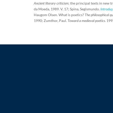
Ancient literary criticism
; the principal texts in new 
da Moeda, 1989. V. 17; Spina, Segismundo.
Introdu
Haugom Olsen. What is poetics?
The philosophical q
1990; Zumthor, Paul.
Toward a medieval poetics
. 199