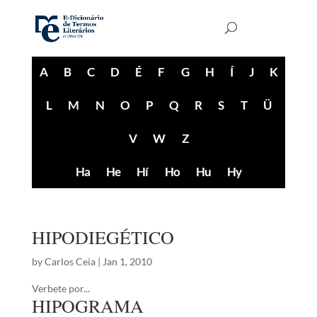
A
B
C
D
É
F
G
H
Í
J
K
L
M
N
O
P
Q
R
S
T
Ü
V
W
Z
Ha
He
Hí
Ho
Hu
Hy
HIPODIEGÉTICO
by
Carlos Ceia
|
Jan 1, 2010
Verbete por...
HIPOGRAMA