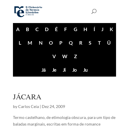
A
B
C
D
É
F
G
H
Í
J
K
L
M
N
O
P
Q
R
S
T
Ü
V
W
Z
Já
Je
Ji
Jo
Ju
JÁCARA
by
Carlos Ceia
|
Dez 24, 2009
Termo castelhano, de etimologia obscura, para um tipo de
baladas marginais, escritas em forma de romance