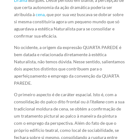
Drama
Burguês. Deste período em diante, a percepção de
que certa autonomia da ação dramática poderia ser
atribuída à
cena
, que por sua vez buscava se dobrar sobre
si mesma constituiria agora um pequeno mundo que só
aguardava a estética Naturalista para se consolidar e
confirmar sua eficácia.
No ocidente, a origem da expressão QUARTA PAREDE é
bem datada e relacionada diretamente à estética
Naturalista, não temos dúvida. Nesse sentido, salientamos
dois aspectos distintos que contribuem para o
aperfeiçoamento e emprego da convenção da QUARTA
PAREDE.
O primeiro aspecto é de caráter espacial. Isto é, com a
consolidação do palco dito frontal ou
à l’italiana
com a sua
tradicional moldura de cena, se obtém a confirmação de
um tratamento pictural ao palco à maneira da pintura
com o emprego da perspectiva. Além do fato de que o
próprio edifício teatral, como local de sociabilidade, se
fechara sobre si mesmo, consolidando a ruptura entre