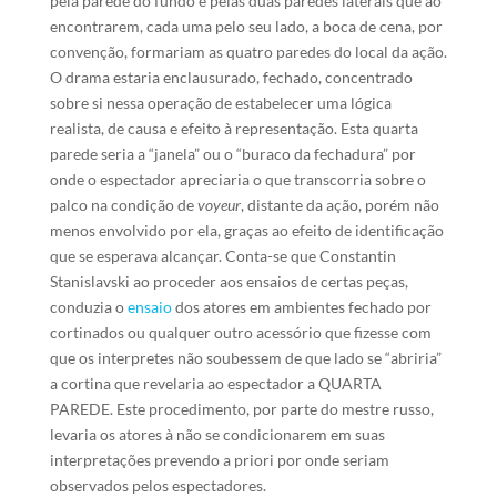
pela parede do fundo e pelas duas paredes laterais que ao
encontrarem, cada uma pelo seu lado, a boca de cena, por
convenção, formariam as quatro paredes do local da ação.
O drama estaria enclausurado, fechado, concentrado
sobre si nessa operação de estabelecer uma lógica
realista, de causa e efeito à representação. Esta quarta
parede seria a “janela” ou o “buraco da fechadura” por
onde o espectador apreciaria o que transcorria sobre o
palco na condição de
voyeur
, distante da ação, porém não
menos envolvido por ela, graças ao efeito de identificação
que se esperava alcançar. Conta-se que Constantin
Stanislavski ao proceder aos ensaios de certas peças,
conduzia o
ensaio
dos atores em ambientes fechado por
cortinados ou qualquer outro acessório que fizesse com
que os interpretes não soubessem de que lado se “abriria”
a cortina que revelaria ao espectador a QUARTA
PAREDE. Este procedimento, por parte do mestre russo,
levaria os atores à não se condicionarem em suas
interpretações prevendo a priori por onde seriam
observados pelos espectadores.