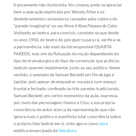
francamente não-ilusionista. No cinema, pode-se apreciar
bem a operação explorada por Woody Allen e os
desdobramentos romanescos causados pela ruptura da
“parede imaginária” no seu filme
A Rosa Púrpura do Cairo
.
Voltando ao teatro, para concluir, constata-se que desde
os anos 1950, do teatro do pós-guerra para cá, verifica-se
a permanência, não mais da intransponível QUARTA
PAREDE, mas sim da flutuação da noção dependendo do
tipo de dramaturgia e do tipo de convenção que práticos
teatrais querem implementar junto ao seu público. Neste
sentido, o exemplo de Samuel Beckett em
Fim de jogo
é
lapidar, pois apesar de enquadrar sua peça num espaço
frontal e fechado, confinado às três paredes tradicionais,
Samuel Beckett, em certos momentos da ação, expressa,
por meio das personagens Hamm e Clov, a sua própria
consciência de autor acerca da representação que não
ignora mais o público e manifesta total consciência sobre
o próprio fato teatral em si, visto agora como
obra
estética emancipada da
literatura
.