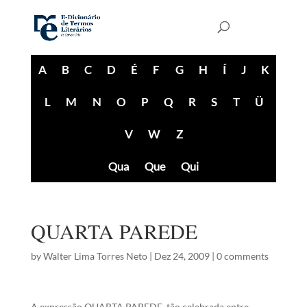
A
B
C
D
É
F
G
H
Í
J
K
L
M
N
O
P
Q
R
S
T
Ü
V
W
Z
Qua
Que
Qui
QUARTA PAREDE
by
Walter Lima Torres Neto
|
Dez 24, 2009
|
0 comments
A expressão QUARTA PAREDE, tão celebrada entre