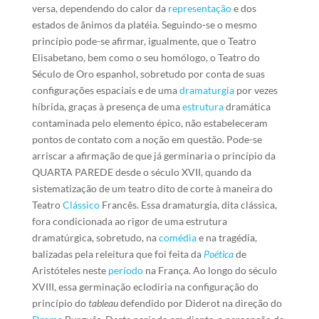
versa, dependendo do calor da
representação
e dos
estados de ânimos da platéia. Seguindo-se o mesmo
princípio pode-se afirmar, igualmente, que o Teatro
Elisabetano, bem como o seu homólogo, o Teatro do
Século de Oro espanhol, sobretudo por conta de suas
configurações espaciais e de uma
dramaturgia
por vezes
híbrida, graças à presença de uma
estrutura
dramática
contaminada pelo elemento épico, não estabeleceram
pontos de contato com a noção em questão. Pode-se
arriscar a afirmação de que já germinaria o princípio da
QUARTA PAREDE desde o século XVII, quando da
sistematização de um teatro dito de corte à maneira do
Teatro
Clássico
Francês. Essa dramaturgia, dita clássica,
fora condicionada ao rigor de uma estrutura
dramatúrgica, sobretudo, na
comédia
e na tragédia,
balizadas pela releitura que foi feita da
Poética
de
Aristóteles neste
período
na França. Ao longo do século
XVIII, essa germinação eclodiria na configuração do
princípio do
tableau
defendido por Diderot na direção do