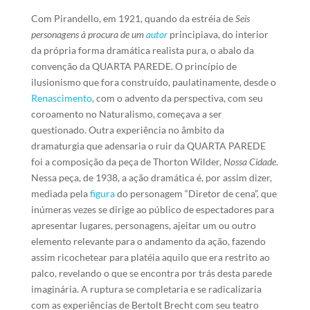
Com Pirandello, em 1921, quando da estréia de
Seis
personagens à procura de um
autor
principiava, do interior
da própria forma dramática realista pura, o abalo da
convenção da QUARTA PAREDE. O princípio de
ilusionismo que fora construído, paulatinamente, desde o
Renascimento
, com o advento da perspectiva, com seu
coroamento no Naturalismo, começava a ser
questionado. Outra experiência no âmbito da
dramaturgia que adensaria o ruir da QUARTA PAREDE
foi a composição da peça de Thorton Wilder,
Nossa Cidade
.
Nessa peça, de 1938, a ação dramática é, por assim dizer,
mediada pela
figura
do personagem “Diretor de cena”, que
inúmeras vezes se dirige ao público de espectadores para
apresentar lugares, personagens, ajeitar um ou outro
elemento relevante para o andamento da ação, fazendo
assim ricochetear para platéia aquilo que era restrito ao
palco, revelando o que se encontra por trás desta parede
imaginária. A ruptura se completaria e se radicalizaria
com as experiências de Bertolt Brecht com seu teatro