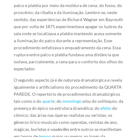
palco e platéia por meio da moldura de cena; do fosso; do
proscênio; da ribalta e da iluminação. Lembre-se, neste
sentido, das experiências de Richard Wagner em Bayreuth
que por volta de 1875 experimentava apagar os lustres da
sala onde se localizava a platéia mantendo acesa somente
a iluminação do palco durante a representação. Esse
procedimento enfatizava o enquadramento da cena. Essa
ruptura entre palco e platéia fundava uma distância que
isolava, parcialmente, a cena para o conforto dos olhos do
espectador.
O segundo aspecto já é de natureza dramatúrgica e revela
igualmente o artificialismo do procedimento da QUARTA
PAREDE. O repertório de procedimentos dramatúrgicos
tais como o do
aparte
; do
monólogo
e/ou do solilóquio; da
presença do épico na estrutura dramática; do
efeito
do
cômico; das árias nas óperas realistas ou veristas; os
gêneros lírico-musicais como operetas, revistas de ano,
mágicas, burletas e
vaudevilles
entre outros se manifestam
em lapsos de
tempo
maior ou menor ao longo da