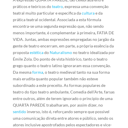
práticos e teóricos do
teatro
, expressa uma convenção
teatral muito particular e específica da
cultura
e da
prática teatral ocidental. Associada a esta fórmula
encontra-se uma segunda expressão que, não sendo
menos importante, é complementar à primeira, FATIA DE
VIDA. Juntas, ambas expressões empregadas no jargão da
gente de teatro encerram, em parte, a própria essência da
proposta
estética
do
Naturalismo
no teatro idealizada por
Émile Zola. Do ponto de vista histórico, tanto o teatro
grego quanto o teatro latino ignoraram essa convenção.
Da mesma
forma
, o teatro medieval tanto na sua forma
mais erudita quanto popular também não esteve
subordinado a este preceito. As formas populares de
teatro do tipo teatro ambulante, Comedia dell’Arte, farsas
entre outros, além de terem ignorado o princípio de uma
QUARTA PAREDE trabalharam, por assim dizer, no
sentido
inverso, isto é, reforçando sempre que possível
uma comunicação direta entre atores e público, sendo os
atores inclusive apostrofados pelos espectadores e vice-