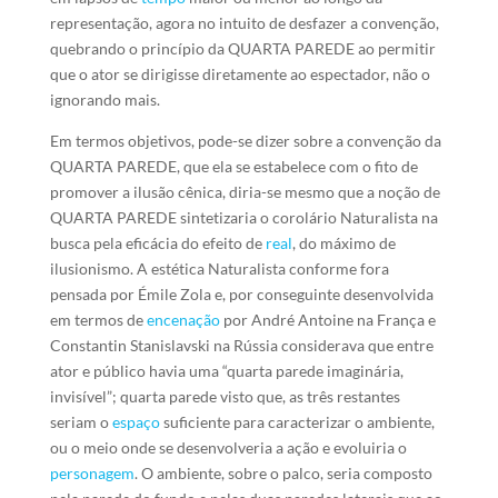
representação, agora no intuito de desfazer a convenção,
quebrando o princípio da QUARTA PAREDE ao permitir
que o ator se dirigisse diretamente ao espectador, não o
ignorando mais.
Em termos objetivos, pode-se dizer sobre a convenção da
QUARTA PAREDE, que ela se estabelece com o fito de
promover a ilusão cênica, diria-se mesmo que a noção de
QUARTA PAREDE sintetizaria o corolário Naturalista na
busca pela eficácia do efeito de
real
, do máximo de
ilusionismo. A estética Naturalista conforme fora
pensada por Émile Zola e, por conseguinte desenvolvida
em termos de
encenação
por André Antoine na França e
Constantin Stanislavski na Rússia considerava que entre
ator e público havia uma “quarta parede imaginária,
invisível”; quarta parede visto que, as três restantes
seriam o
espaço
suficiente para caracterizar o ambiente,
ou o meio onde se desenvolveria a ação e evoluiria o
personagem
. O ambiente, sobre o palco, seria composto