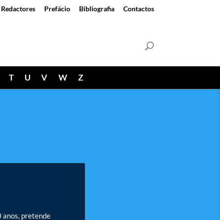
Redactores
Prefácio
Bibliografia
Contactos
T
U
V
W
Z
0 anos, pretende