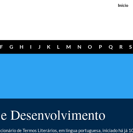
Início
F
G
H
I
J
K
L
M
N
O
P
Q
R
S
 e Desenvolvimento
cionário de Termos Literários, em língua portuguesa, iniciado há já 1