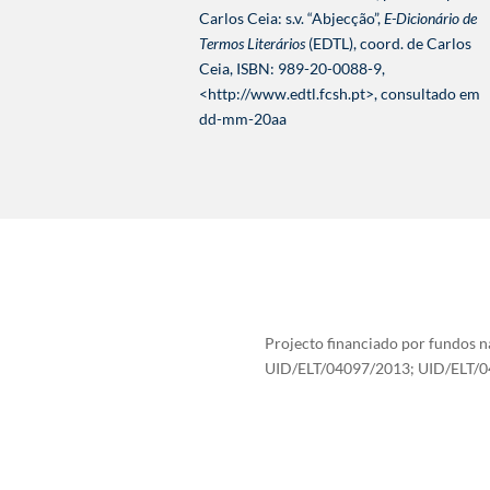
Carlos Ceia: s.v. “Abjecção”,
E-Dicionário de
Termos Literários
(EDTL), coord. de Carlos
Ceia, ISBN: 989-20-0088-9,
<http://www.edtl.fcsh.pt>, consultado em
dd-mm-20aa
Projecto financiado por fundos na
UID/ELT/04097/2013; UID/ELT/0