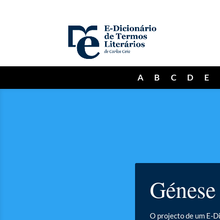
A
B
C
D
E
Génese
O projecto de um E-Di