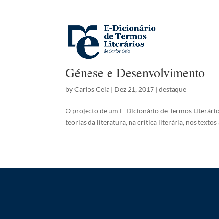
Génese e Desenvolvimento
by
Carlos Ceia
|
Dez 21, 2017
|
destaque
O projecto de um E-Dicionário de Termos Literário
teorias da literatura, na crítica literária, nos texto