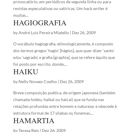
provocatório, em periódicos de segunda linha ou para
revistas especulativas ou satíricas. Um hack writer é
muitas...
HAGIOGRAFIA
by
André Luis Pereira Miatello
|
Dez 26, 2009
O vocábulo hagiografia, etimologicamente, é composto
dos termos gregos ‘hagio’ [hágios], que quer dizer ‘santo’
e/ou ‘sagrado’, e grafia [graphia], que se refere àquilo que
foi posto por escrito, donde,...
HAIKU
by
Nelly Novaes Coelho
|
Dez 26, 2009
Breve composição poética, de origem japonesa (também
chamada hokku, haikai ou haicai) que se funda nas
relações profundas entre homem e natureza; e obecede à
estrutura formal de 17 sílabas ou fonemas,...
HAMARTIA
by
Teresa Reis
|
Dez 26, 2009