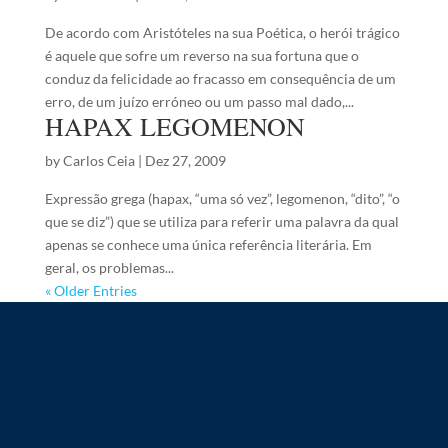
De acordo com Aristóteles na sua Poética, o herói trágico
é aquele que sofre um reverso na sua fortuna que o
conduz da felicidade ao fracasso em consequência de um
erro, de um juízo erróneo ou um passo mal dado,...
HAPAX LEGOMENON
by
Carlos Ceia
|
Dez 27, 2009
Expressão grega (hapax, “uma só vez”, legomenon, “dito”, “o
que se diz”) que se utiliza para referir uma palavra da qual
apenas se conhece uma única referência literária. Em
geral, os problemas...
« Older Entries