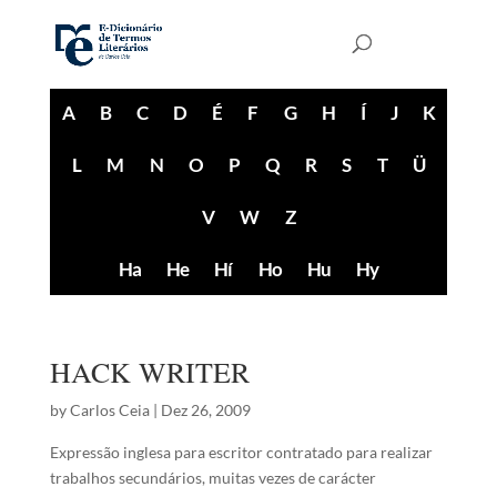
A
B
C
D
É
F
G
H
Í
J
K
L
M
N
O
P
Q
R
S
T
Ü
V
W
Z
Ha
He
Hí
Ho
Hu
Hy
HACK WRITER
by
Carlos Ceia
|
Dez 26, 2009
Expressão inglesa para escritor contratado para realizar
trabalhos secundários, muitas vezes de carácter