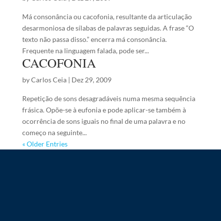
Má consonância ou cacofonia, resultante da articulação
desarmoniosa de sílabas de palavras seguidas. A frase “O
texto não passa disso.” encerra má consonância.
Frequente na linguagem falada, pode ser...
CACOFONIA
by
Carlos Ceia
|
Dez 29, 2009
Repetição de sons desagradáveis numa mesma sequência
frásica. Opõe-se à eufonia e pode aplicar-se também à
ocorrência de sons iguais no final de uma palavra e no
começo na seguinte...
« Older Entries