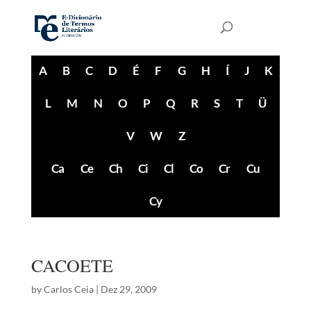
A
B
C
D
É
F
G
H
Í
J
K
L
M
N
O
P
Q
R
S
T
Ü
V
W
Z
Ca
Ce
Ch
Ci
Cl
Co
Cr
Cu
Cy
CACOETE
by
Carlos Ceia
|
Dez 29, 2009