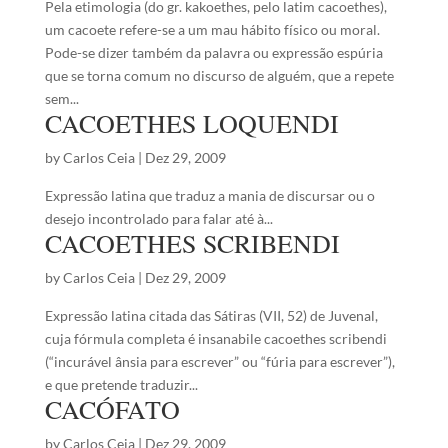
Pela etimologia (do gr. kakoethes, pelo latim cacoethes),
um cacoete refere-se a um mau hábito físico ou moral.
Pode-se dizer também da palavra ou expressão espúria
que se torna comum no discurso de alguém, que a repete
sem...
CACOETHES LOQUENDI
by
Carlos Ceia
|
Dez 29, 2009
Expressão latina que traduz a mania de discursar ou o
desejo incontrolado para falar até à...
CACOETHES SCRIBENDI
by
Carlos Ceia
|
Dez 29, 2009
Expressão latina citada das Sátiras (VII, 52) de Juvenal,
cuja fórmula completa é insanabile cacoethes scribendi
(“incurável ânsia para escrever” ou “fúria para escrever”),
e que pretende traduzir...
CACÓFATO
by
Carlos Ceia
|
Dez 29, 2009