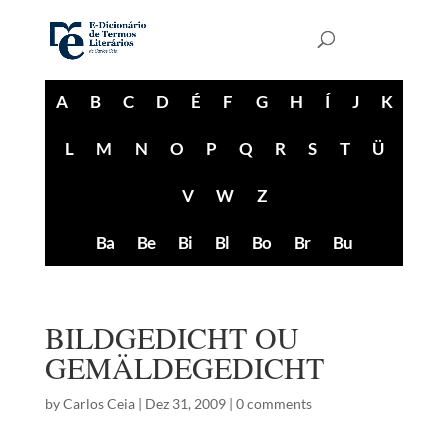
A
B
C
D
É
F
G
H
Í
J
K
L
M
N
O
P
Q
R
S
T
Ü
V
W
Z
Ba
Be
Bi
Bl
Bo
Br
Bu
BILDGEDICHT OU
GEMÄLDEGEDICHT
by
Carlos Ceia
|
Dez 31, 2009
|
0 comments