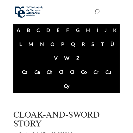
A
B
C
D
É
F
G
H
Í
J
K
L
M
N
O
P
Q
R
S
T
Ü
V
W
Z
Ca
Ce
Ch
Ci
Cl
Co
Cr
Cu
Cy
CLOAK-AND-SWORD
STORY