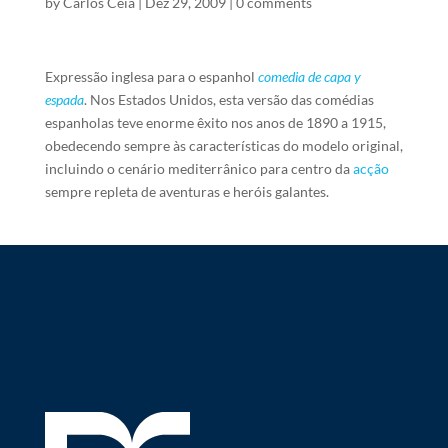
by
Carlos Ceia
|
Dez 29, 2009
|
0 comments
Expressão inglesa para o espanhol
comedia de capa y
espada
. Nos Estados Unidos, esta versão das comédias
espanholas teve enorme êxito nos anos de 1890 a 1915,
obedecendo sempre às características do modelo original,
incluindo o cenário mediterrânico para centro da
acção
sempre repleta de aventuras e heróis galantes.