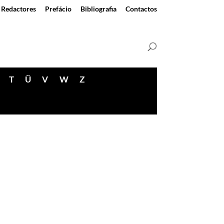
Redactores
Prefácio
Bibliografia
Contactos
T
Ü
V
W
Z