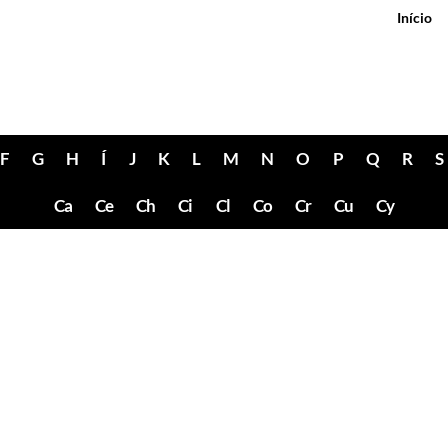
Início
F
G
H
Í
J
K
L
M
N
O
P
Q
R
S
Ca
Ce
Ch
Ci
Cl
Co
Cr
Cu
Cy