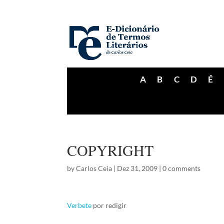
A
B
C
D
É
COPYRIGHT
by
Carlos Ceia
|
Dez 31, 2009
|
0 comments
Verbete
por redigir