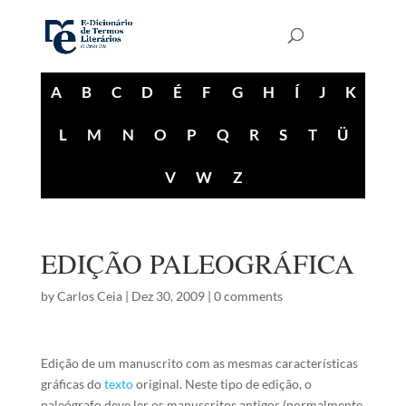
A
B
C
D
É
F
G
H
Í
J
K
L
M
N
O
P
Q
R
S
T
Ü
V
W
Z
EDIÇÃO PALEOGRÁFICA
by
Carlos Ceia
|
Dez 30, 2009
|
0 comments
Edição de um manuscrito com as mesmas características
gráficas do
texto
original. Neste tipo de edição, o
paleógrafo deve ler os manuscritos antigos (normalmente,