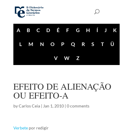
A
B
C
D
É
F
G
H
Í
J
K
L
M
N
O
P
Q
R
S
T
Ü
V
W
Z
EFEITO DE ALIENAÇÃO
OU EFEITO-A
by
Carlos Ceia
|
Jan 1, 2010
|
0 comments
Verbete
por redigir