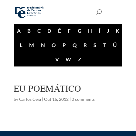
A
B
C
D
É
F
G
H
Í
J
K
L
M
N
O
P
Q
R
S
T
Ü
V
W
Z
EU POEMÁTICO
by
Carlos Ceia
|
Out 16, 2012
|
0 comments