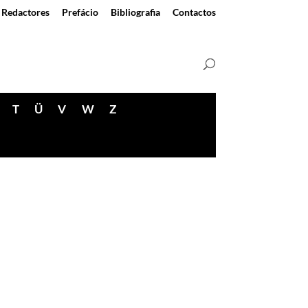
Redactores
Prefácio
Bibliografia
Contactos
T
Ü
V
W
Z