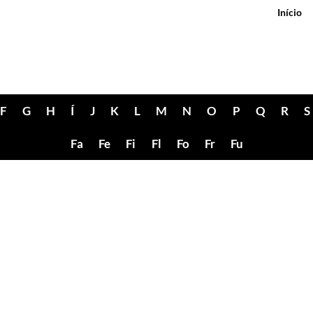
Início
F
G
H
Í
J
K
L
M
N
O
P
Q
R
S
Fa
Fe
Fi
Fl
Fo
Fr
Fu