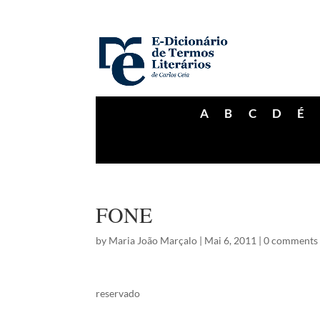
A
B
C
D
É
FONE
by
Maria João Marçalo
|
Mai 6, 2011
|
0 comments
reservado