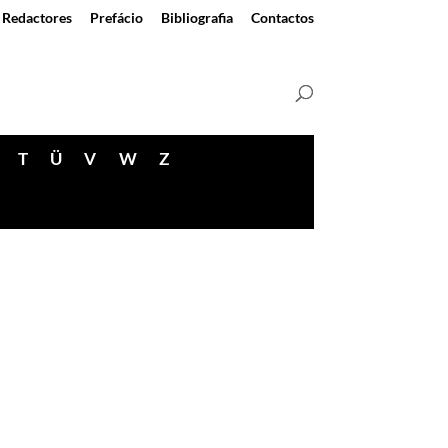
Redactores
Prefácio
Bibliografia
Contactos
T
Ü
V
W
Z