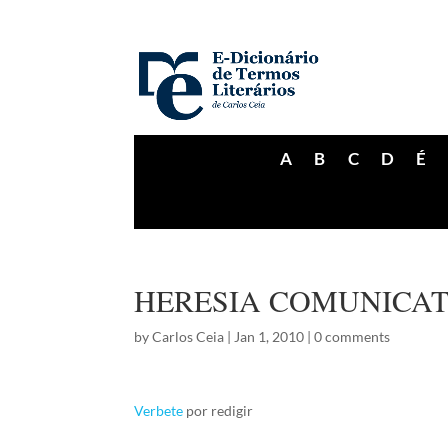
A
B
C
D
É
HERESIA COMUNICAT
by
Carlos Ceia
|
Jan 1, 2010
|
0 comments
Verbete
por redigir