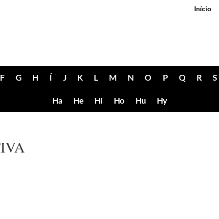
Início
F
G
H
Í
J
K
L
M
N
O
P
Q
R
S
Ha
He
Hí
Ho
Hu
Hy
IVA