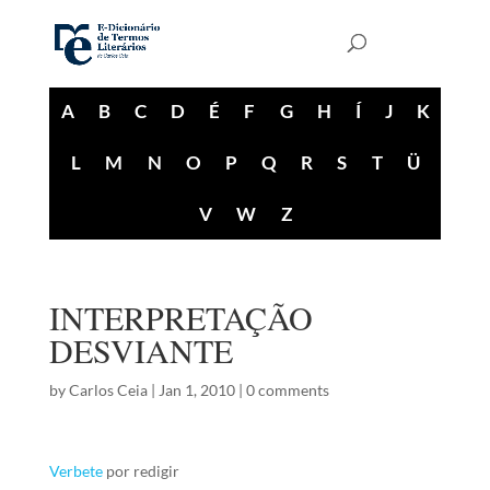
A
B
C
D
É
F
G
H
Í
J
K
L
M
N
O
P
Q
R
S
T
Ü
V
W
Z
INTERPRETAÇÃO
DESVIANTE
by
Carlos Ceia
|
Jan 1, 2010
|
0 comments
Verbete
por redigir