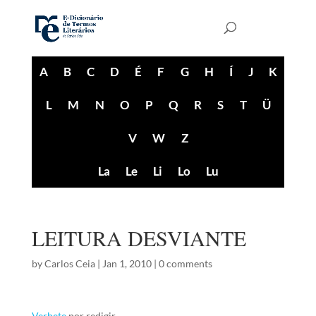
A
B
C
D
É
F
G
H
Í
J
K
L
M
N
O
P
Q
R
S
T
Ü
V
W
Z
La
Le
Li
Lo
Lu
LEITURA DESVIANTE
by
Carlos Ceia
|
Jan 1, 2010
|
0 comments
Verbete
por redigir