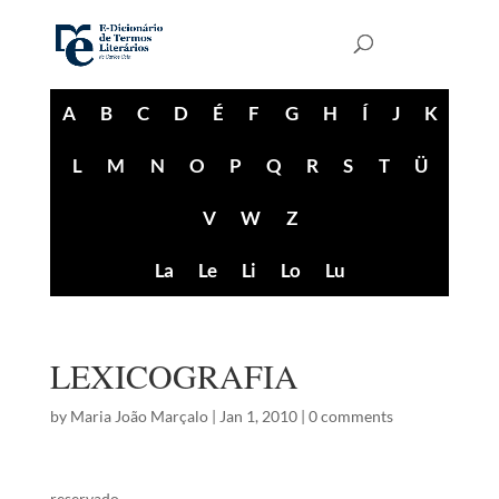
A
B
C
D
É
F
G
H
Í
J
K
L
M
N
O
P
Q
R
S
T
Ü
V
W
Z
La
Le
Li
Lo
Lu
LEXICOGRAFIA
by
Maria João Marçalo
|
Jan 1, 2010
|
0 comments
reservado