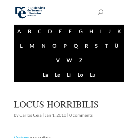
A
B
C
D
É
F
G
H
Í
J
K
L
M
N
O
P
Q
R
S
T
Ü
V
W
Z
La
Le
Li
Lo
Lu
LOCUS HORRIBILIS
by
Carlos Ceia
|
Jan 1, 2010
|
0 comments
Verbete
por redigir