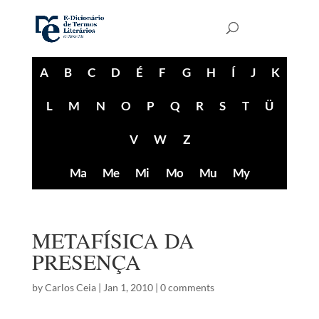
A
B
C
D
É
F
G
H
Í
J
K
L
M
N
O
P
Q
R
S
T
Ü
V
W
Z
Ma
Me
Mi
Mo
Mu
My
METAFÍSICA DA
PRESENÇA
by
Carlos Ceia
|
Jan 1, 2010
|
0 comments