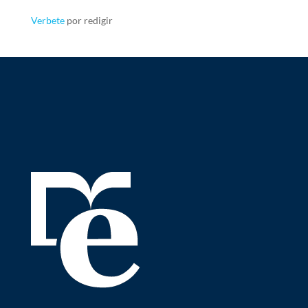
Verbete
por redigir