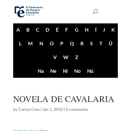
A
B
C
D
É
F
G
H
Í
J
K
L
M
N
O
P
Q
R
S
T
Ü
V
W
Z
Na
Ne
Ni
No
Nú
NOVELA DE CAVALARIA
by
Carlos Ceia
|
Jan 1, 2010
|
0 comments
Verbete
por redigir