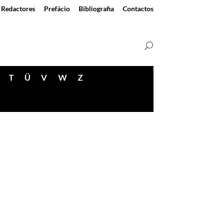
Redactores
Prefácio
Bibliografia
Contactos
T
Ü
V
W
Z