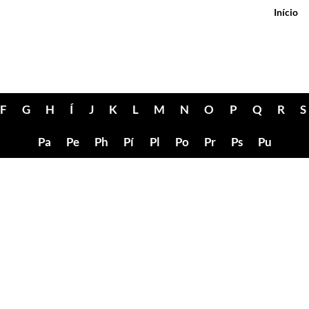
Início
F
G
H
Í
J
K
L
M
N
O
P
Q
R
S
Pa
Pe
Ph
Pí
Pl
Po
Pr
Ps
Pu