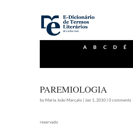
A
B
C
D
É
PAREMIOLOGIA
by
Maria João Marçalo
|
Jan 1, 2010
|
0 comments
reservado