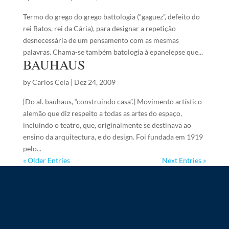
Termo do grego do grego battologia (“gaguez”, defeito do
rei Batos, rei da Cária), para designar a repetição
desnecessária de um pensamento com as mesmas
palavras. Chama-se também batologia à epanelepse que...
BAUHAUS
by
Carlos Ceia
|
Dez 24, 2009
[Do al. bauhaus, “construindo casa”.] Movimento artístico
alemão que diz respeito a todas as artes do espaço,
incluindo o teatro, que, originalmente se destinava ao
ensino da arquitectura, e do design. Foi fundada em 1919
pelo...
« Older Entries
Next Entries »