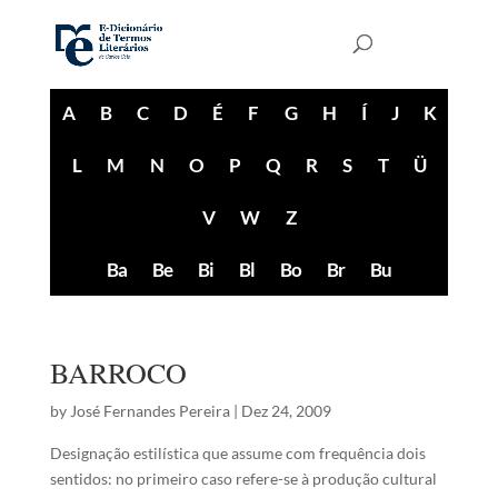
A
B
C
D
É
F
G
H
Í
J
K
L
M
N
O
P
Q
R
S
T
Ü
V
W
Z
Ba
Be
Bi
Bl
Bo
Br
Bu
BARROCO
by
José Fernandes Pereira
|
Dez 24, 2009
Designação estilística que assume com frequência dois
sentidos: no primeiro caso refere-se à produção cultural