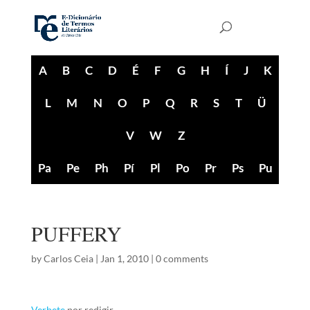
A
B
C
D
É
F
G
H
Í
J
K
L
M
N
O
P
Q
R
S
T
Ü
V
W
Z
Pa
Pe
Ph
Pí
Pl
Po
Pr
Ps
Pu
PUFFERY
by
Carlos Ceia
|
Jan 1, 2010
|
0 comments
Verbete
por redigir