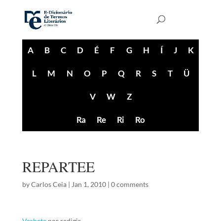
A
B
C
D
É
F
G
H
Í
J
K
L
M
N
O
P
Q
R
S
T
Ü
V
W
Z
Ra
Re
Ri
Ro
REPARTEE
by
Carlos Ceia
|
Jan 1, 2010
|
0 comments
Verbete
por redigir