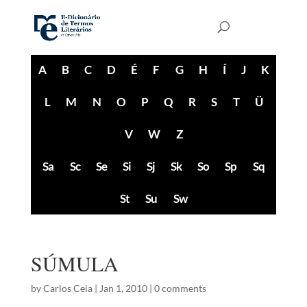
A
B
C
D
É
F
G
H
Í
J
K
L
M
N
O
P
Q
R
S
T
Ü
V
W
Z
Sa
Sc
Se
Si
Sj
Sk
So
Sp
Sq
St
Su
Sw
SÚMULA
by
Carlos Ceia
|
Jan 1, 2010
|
0 comments