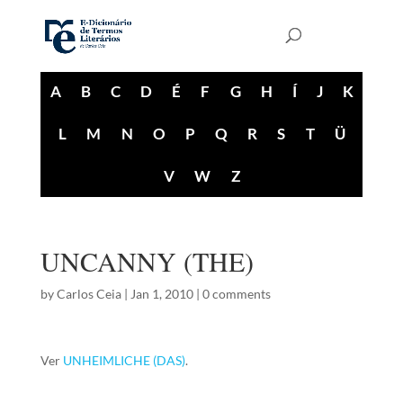
A
B
C
D
É
F
G
H
Í
J
K
L
M
N
O
P
Q
R
S
T
Ü
V
W
Z
UNCANNY (THE)
by
Carlos Ceia
|
Jan 1, 2010
|
0 comments
Ver
UNHEIMLICHE (DAS)
.