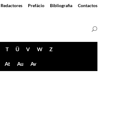
Redactores
Prefácio
Bibliografia
Contactos
T
Ü
V
W
Z
At
Au
Av