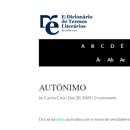
A
B
C
D
É
À-
Ab
Ac
AUTÓNIMO
by
Carlos Ceia
|
Dez 30, 2009
|
0 comments
Diz-se da
obra
assinada com o nome do verdadeir