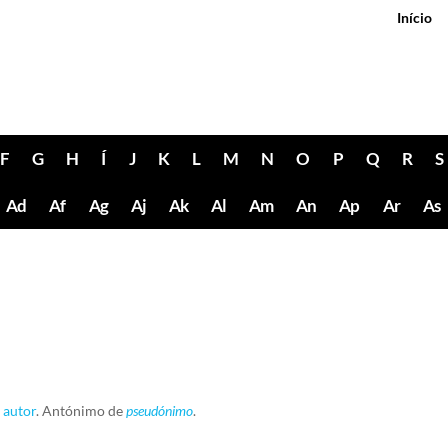
Início
F
G
H
Í
J
K
L
M
N
O
P
Q
R
S
Ad
Af
Ag
Aj
Ak
Al
Am
An
Ap
Ar
As
o
autor
. Antónimo de
pseudónimo
.