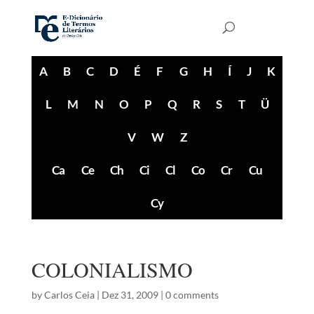
A
B
C
D
É
F
G
H
Í
J
K
L
M
N
O
P
Q
R
S
T
Ü
V
W
Z
Ca
Ce
Ch
Ci
Cl
Co
Cr
Cu
Cy
COLONIALISMO
by
Carlos Ceia
|
Dez 31, 2009
|
0 comments