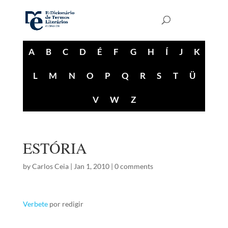
A
B
C
D
É
F
G
H
Í
J
K
L
M
N
O
P
Q
R
S
T
Ü
V
W
Z
ESTÓRIA
by
Carlos Ceia
|
Jan 1, 2010
|
0 comments
Verbete
por redigir