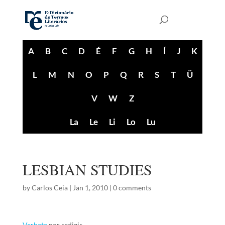
A
B
C
D
É
F
G
H
Í
J
K
L
M
N
O
P
Q
R
S
T
Ü
V
W
Z
La
Le
Li
Lo
Lu
LESBIAN STUDIES
by
Carlos Ceia
|
Jan 1, 2010
|
0 comments
Verbete
por redigir