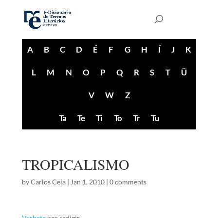
A
B
C
D
É
F
G
H
Í
J
K
L
M
N
O
P
Q
R
S
T
Ü
V
W
Z
Ta
Te
Ti
To
Tr
Tu
TROPICALISMO
by
Carlos Ceia
|
Jan 1, 2010
|
0 comments
Verbete
por redigir