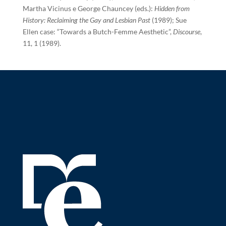
Martha Vicinus e George Chauncey (eds.):
Hidden from
History: Reclaiming the Gay and Lesbian Past
(1989); Sue
Ellen case: “Towards a Butch-Femme Aesthetic”,
Discourse
,
11, 1 (1989).