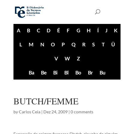
A
B
C
D
É
F
G
H
Í
J
K
L
M
N
O
P
Q
R
S
T
Ü
V
W
Z
Ba
Be
Bi
Bl
Bo
Br
Bu
BUTCH/FEMME
by
Carlos Ceia
|
Dez 24, 2009
|
0 comments
Expressão de origem francesa (“
butch
, alcunha de alguém