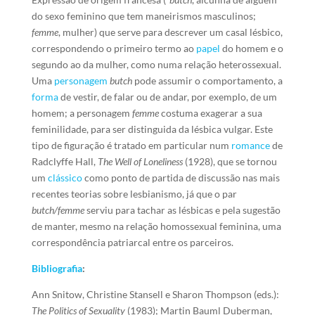
do sexo feminino que tem maneirismos masculinos;
femme
, mulher) que serve para descrever um casal lésbico,
correspondendo o primeiro termo ao
papel
do homem e o
segundo ao da mulher, como numa relação heterossexual.
Uma
personagem
butch
pode assumir o comportamento, a
forma
de vestir, de falar ou de andar, por exemplo, de um
homem; a personagem
femme
costuma exagerar a sua
feminilidade, para ser distinguida da lésbica vulgar. Este
tipo de figuração é tratado em particular num
romance
de
Radclyffe Hall,
The Well of Loneliness
(1928), que se tornou
um
clássico
como ponto de partida de discussão nas mais
recentes teorias sobre lesbianismo, já que o par
butch/femme
serviu para tachar as lésbicas e pela sugestão
de manter, mesmo na relação homossexual feminina, uma
correspondência patriarcal entre os parceiros.
Bibliografia
:
Ann Snitow, Christine Stansell e Sharon Thompson (eds.):
The Politics of Sexuality
(1983); Martin Bauml Duberman,